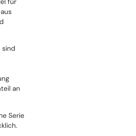
el für
 aus
nd
 sind
ung
teil an
ne Serie
klich.