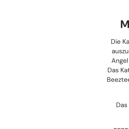
M
Die Ka
auszu
Angel
Das Ka
Beeztee
Das 