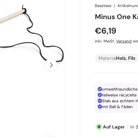
Beeztees
|
Artikelnu
Beeztees
Minus One K
Normaler P
€6,19
inkl. MwSt.
Versand
wir
Material
Holz, Filz
Nächste
umweltfreundliche 
teilweise recycelte
Stab aus echtem H
mit Ball & Fäden
Auf Lager
in 