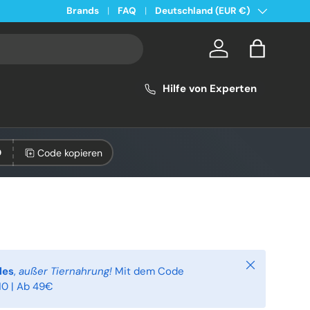
Land/Region
Kostenloser Versand ab 49€ in Deutschland
Brands
FAQ
Deutschland (EUR €)
Konto
Einkaufsta
Hilfe von Experten
Code kopieren
0
Schließen
les
,
außer Tiernahrung!
Mit dem Code
0 | Ab 49€