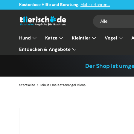
Kostenlose Hilfe und Beratung.
Mehr erfahren...
Direkt zum Inhalt
Suchen
Art
Alle
Hund
Katze
Kleintier
Vogel
A
Entdecken & Angebote
Der Shop ist umg
Startseite
Minus One Katzenangel Viena
Zu Produktinformationen springen