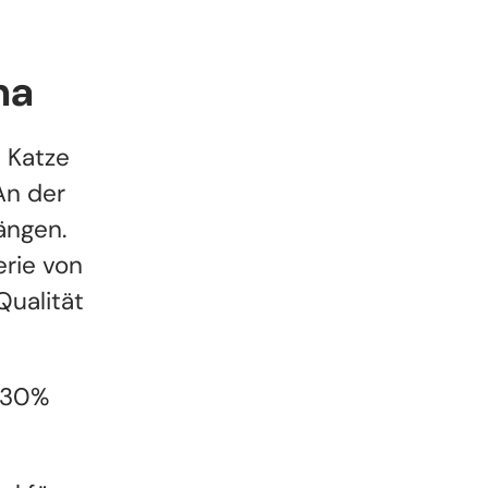
na
e Katze
An der
ängen.
rie von
Qualität
, 30%