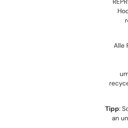
REPRE
Hoc
r
Alle
um
recyce
Tipp
: 
an un