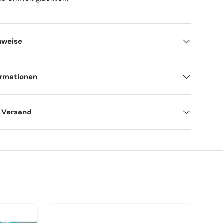
nweise
ormationen
d Versand