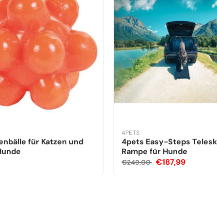
4PETS
nbälle für Katzen und
4pets Easy-Steps Teles
 Hunde
Rampe für Hunde
€187,99
€249,00