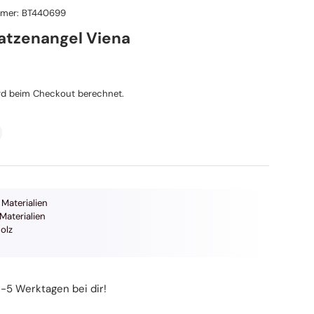
mmer:
BT440699
atzenangel Viena
reis
d beim Checkout berechnet.
Materialien
 Materialien
olz
3-5 Werktagen bei dir!