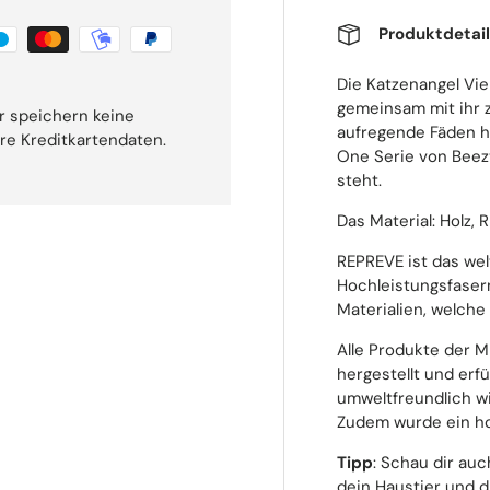
Produktdetai
Die Katzenangel Vi
gemeinsam mit ihr z
r speichern keine
aufregende Fäden h
hre Kreditkartendaten.
One Serie von Beezt
steht.
Das Material: Holz,
REPREVE ist das wel
Hochleistungsfaser
Materialien, welche 
Alle Produkte der M
hergestellt und erf
umweltfreundlich wi
Zudem wurde ein ho
Tipp
: Schau dir au
dein Haustier und d