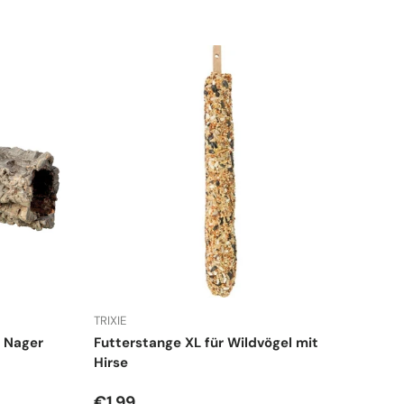
TRIXIE
d Nager
Futterstange XL für Wildvögel mit
Hirse
Normaler Preis
€1,99