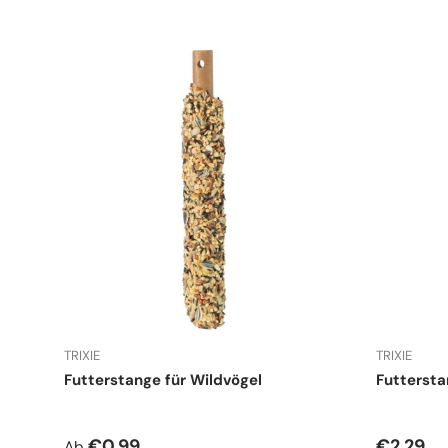
TRIXIE
TRIXIE
Futterstange für Wildvögel
Futtersta
Normaler Preis
Normale
€0,99
€2,29
Ab