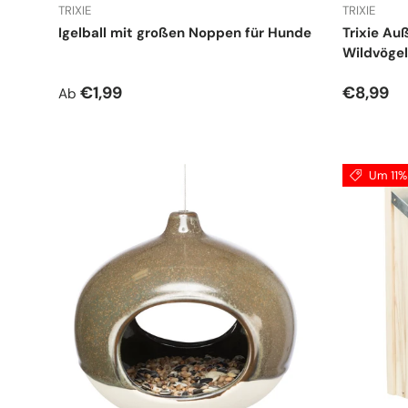
TRIXIE
TRIXIE
Igelball mit großen Noppen für Hunde
Trixie Au
Wildvögel
Normaler Preis
Normale
€1,99
€8,99
Ab
Um 11% 