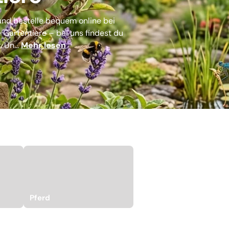
 und bestelle bequem online bei
e Gartentiere – bei uns findest du
 Un...
Mehr lesen
Pferd