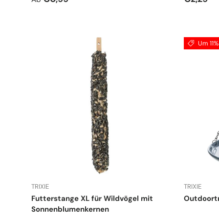
Um 11% 
TRIXIE
TRIXIE
Futterstange XL für Wildvögel mit
Outdoortr
Sonnenblumenkernen