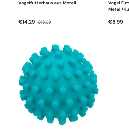
Vogelfutterhaus aus Metall
Vogel Fut
Metall/K
Verkaufspreis
Normaler Preis
Normale
€14,29
€8,99
€15,99