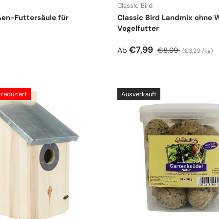
Classic Bird
ßen-Futtersäule für
Classic Bird Landmix ohne 
Vogelfutter
r Preis
Verkaufspreis
Normaler Preis
Grundpreis
€7,99
Ab
€8,99
€3,20 /kg
reduziert
Ausverkauft