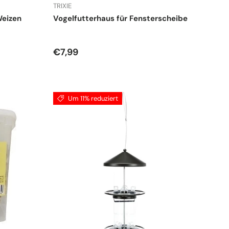
TRIXIE
Weizen
Vogelfutterhaus für Fensterscheibe
Normaler Preis
€7,99
Um 11% reduziert