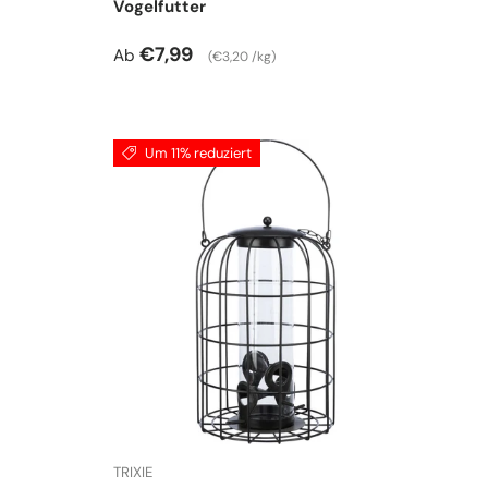
Vogelfutter
Normaler Preis
Grundpreis
€7,99
Ab
€3,20 /kg
Um 11% reduziert
TRIXIE