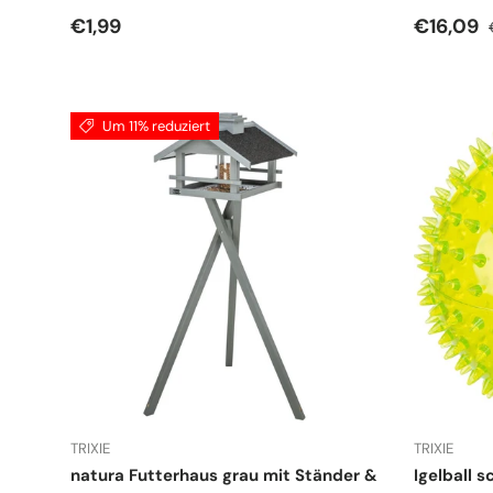
Normaler Preis
Verkauf
€1,99
€16,09
Um 11% reduziert
TRIXIE
TRIXIE
natura Futterhaus grau mit Ständer &
Igelball