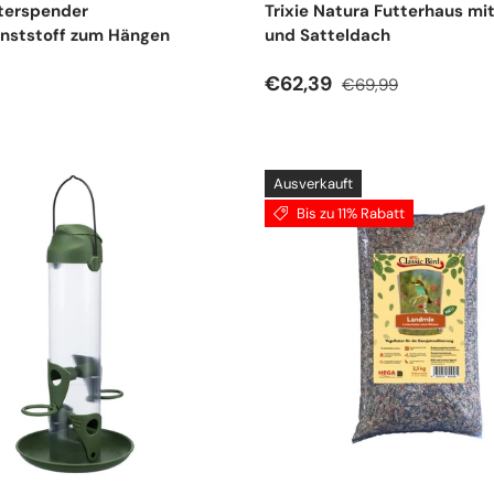
terspender
Trixie Natura Futterhaus mi
unststoff zum Hängen
und Satteldach
r Preis
Verkaufspreis
Normaler Preis
€62,39
€69,99
Ausverkauft
Bis zu 11% Rabatt