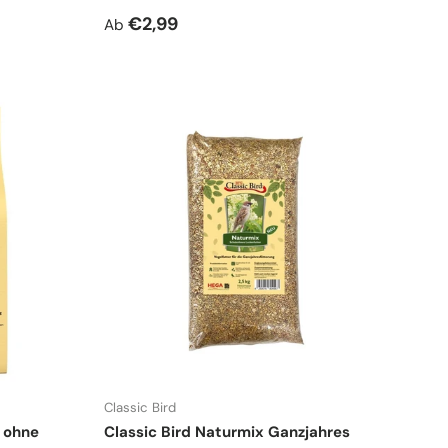
Normaler Preis
€2,99
Ab
Classic Bird
r ohne
Classic Bird Naturmix Ganzjahres