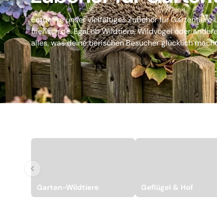
Entdecke unser vielfältiges Zubehör für Gartentiere
tiierisch.de. Egal ob Wildtiere, Wildvögel oder ander
alles, was deine tierischen Besucher glücklich macht.
Garten-Wildtiere
Geflügel & Hof