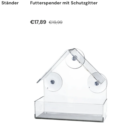
t Ständer
Futterspender mit Schutzgitter
Verkaufspreis
Normaler Preis
€17,89
€19,99