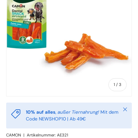
von
1
/
3
Schlie
10% auf alles
,
außer Tiernahrung!
Mit dem
Code NEWSHOP10 | Ab 49€
CAMON
|
Artikelnummer:
AE321