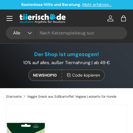
Kostenlose Hilfe und Beratung.
Mehr erfahren...
Direkt zum Inhalt
Konto
Eink
Suchen
Art
Alle
Der Shop ist umgezogen!
10% auf alles, außer Tiernahrung | ab 49 €
Code kopieren
NEWSHOP10
Startseite
Veggie Snack aus Süßkartoffel: Vegane Leckerlis für Hunde
Zu Produktinformationen springen