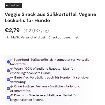
Ausverkauft
CAMON
Veggie Snack aus Süßkartoffel: Vegane
Leckerlis für Hunde
Grundpreis
Normaler Preis
€2,79
€27,90 /kg
inkl. MwSt.
Versand
wird beim Checkout berechnet.
✅ Superfood: Süßkartoffel als Hauptzutat für wertvolle
Nährstoffe.
🌱 Vegan: 100% pflanzliche Rezeptur, ideal für
ernährungsbewusste Hunde.
🥕 Glutenfrei: Verträglich, auch für Hunde mit sensibler
Verdauung.
👍 Ohne Zusätze: Frei von künstlichen Farb- und
Aromastoffen.
🎁 Praktisch: Wiederverschließbarer Beutel für
langanhaltende Frische.