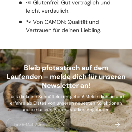
🥕 Glutenfrei: Gut verträglich und
leicht verdaulich.
🐾 Von CAMON: Qualität und
Vertrauen für deinen Liebling.
Bleib pfotastisch auf dem
Laufenden – melde dich für unseren
Newsletter an!
Lass dir keine Schnüffelei entgehen! Melde dich an und
erfahre als Erstes von unseren neuesten Kollektionen
und exklusiven Pfoten-starken Angeboten.
E-Mail
Abonnier