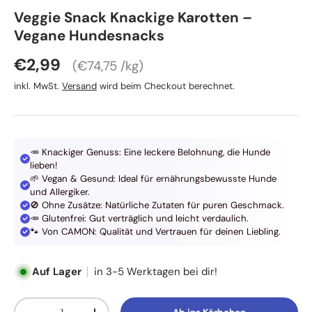
CAMON
Veggie Snack Knackige Karotten –
Vegane Hundesnacks
Grundpreis
Normaler Preis
€2,99
€74,75 /kg
inkl. MwSt.
Versand
wird beim Checkout berechnet.
🥕 Knackiger Genuss: Eine leckere Belohnung, die Hunde
lieben!
🌱 Vegan & Gesund: Ideal für ernährungsbewusste Hunde
und Allergiker.
🚫 Ohne Zusätze: Natürliche Zutaten für puren Geschmack.
🥕 Glutenfrei: Gut verträglich und leicht verdaulich.
🐾 Von CAMON: Qualität und Vertrauen für deinen Liebling.
Auf Lager
in 3-5 Werktagen bei dir!
Anzahl