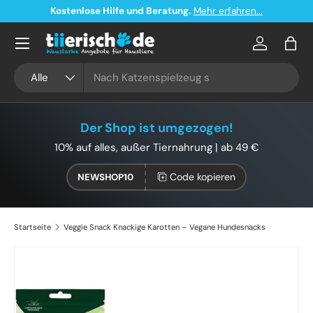
Kostenlose Hilfe und Beratung.
Mehr erfahren...
Direkt zum Inhalt
Konto
Eink
Suchen
Art
Alle
Der Shop ist umgezogen!
10% auf alles, außer Tiernahrung | ab 49 €
Code kopieren
NEWSHOP10
Startseite
Veggie Snack Knackige Karotten – Vegane Hundesnacks
Zu Produktinformationen springen