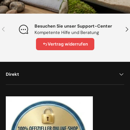
Besuchen Sie unser Support-Center
Vorherige
Näc
Kompetente Hilfe und Beratung
Vertrag widerrufen
Direkt