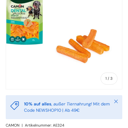
von
1
/
3
Schlie
10% auf alles
,
außer Tiernahrung!
Mit dem
Code NEWSHOP10 | Ab 49€
CAMON
|
Artikelnummer:
AE324