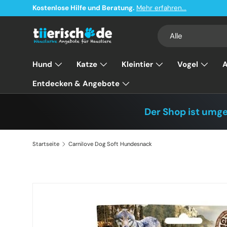
Kostenlose Hilfe und Beratung.
Mehr erfahren...
Direkt zum Inhalt
Suchen
Art
Alle
Hund
Katze
Kleintier
Vogel
A
Entdecken & Angebote
Der Shop ist umg
Startseite
Carnilove Dog Soft Hundesnack
Zu Produktinformationen springen