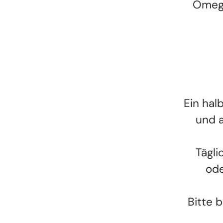
Omega
Ein hal
und a
Tägli
ode
Bitte 