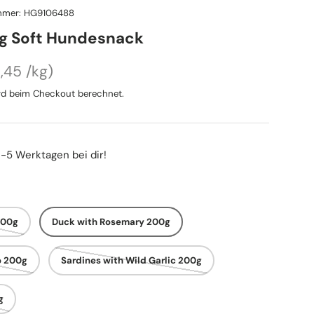
mmer:
HG9106488
og Soft Hundesnack
ndpreis
reis
,45 /kg
d beim Checkout berechnet.
3-5 Werktagen bei dir!
200g
Duck with Rosemary 200g
o 200g
Sardines with Wild Garlic 200g
g