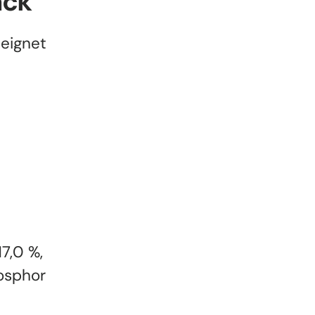
ack
eeignet
17,0 %,
hosphor