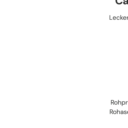
Ca
Lecker
Rohpro
Rohasc