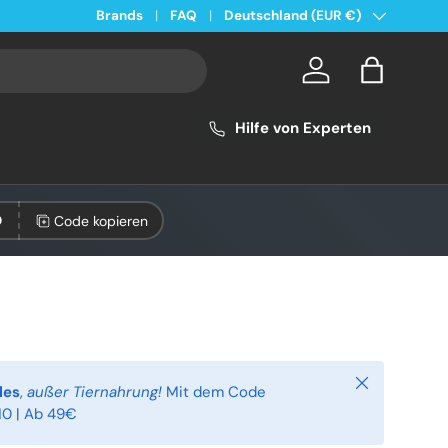
Land/Region
Kostenloser Versand ab 49€ in Deutschland
Brands
FAQ
Deutschland (EUR €)
Konto
Einkaufsta
Hilfe von Experten
Code kopieren
0
Schließen
les
,
außer Tiernahrung!
Mit dem Code
0 | Ab 49€