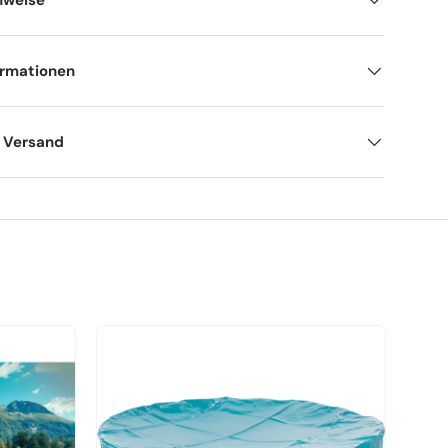
nweise
ormationen
d Versand