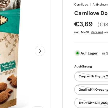
Carnilove
|
Artikelnu
Carnilove D
Gru
Normaler P
€3,69
€18
inkl. MwSt.
Versand
wir
Nächste
Auf Lager
in 
Ausführung
Carp with Thyme 
Quail with Oregan
Trout with Dill 200