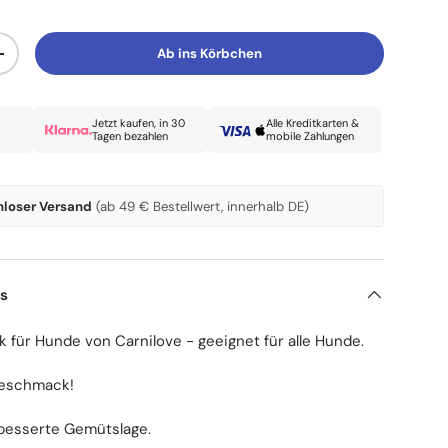
Ab ins Körbchen
Menge erhöhen
Jetzt kaufen, in 30
Alle Kreditkarten &
Tagen bezahlen
mobile Zahlungen
nloser Versand
(ab 49 € Bestellwert, innerhalb DE)
ls
 für Hunde von Carnilove - geeignet für alle Hunde.
geschmack!
erbesserte Gemütslage.