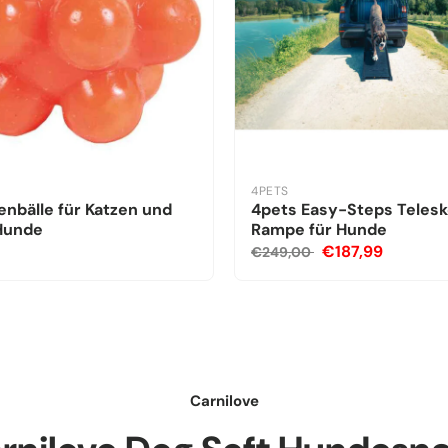
4PETS
nbälle für Katzen und
4pets Easy-Steps Teles
 Hunde
Rampe für Hunde
€187,99
€249,00
Carnilove