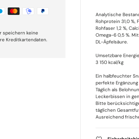
Analytische Bestand
Rohprotein 31,0 %, F
Rohfaser 1,2 %, Cal
r speichern keine
Omega-6 0,5 %. Mit 
hre Kreditkartendaten.
DL-Äpfelsäure.
Umsetzbare Energie
3 150 kcal/kg
Ein halbfeuchter Sn
perfekte Ergänzung
Täglich als Belohnun
Leckerbissen in g
Bitte berücksichti
täglichen Gesamtfut
Ausreichend frische