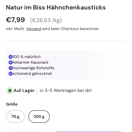
Christopherus
Natur im Biss Hähnchenkausticks
Grundpreis
Normaler Preis
€7,99
€26,63 /kg
inkl. MwSt.
Versand
wird beim Checkout berechnet.
100 % natürlich
fettarmer Kausnack
hochwertige Rohstoffe
schonend getrocknet
Auf Lager
in 3-5 Werktagen bei dir!
Größe
70 g
300 g