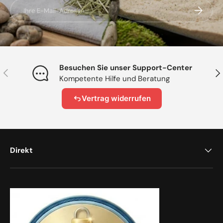
E-Mail
Abonnier
Besuchen Sie unser Support-Center
Vorherige
Näc
Kompetente Hilfe und Beratung
Vertrag widerrufen
Direkt