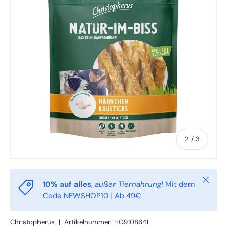
von
2
/
3
Schlie
10% auf alles
,
außer Tiernahrung!
Mit dem
Code NEWSHOP10 | Ab 49€
Christopherus
|
Artikelnummer:
HG9108641