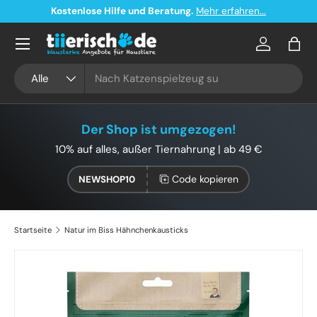
Kostenlose Hilfe und Beratung.
Mehr erfahren...
Direkt zum Inhalt
Konto
Eink
Suchen
Art
Alle
Der Shop ist umgezogen!
10% auf alles, außer Tiernahrung | ab 49 €
Code kopieren
NEWSHOP10
Startseite
Natur im Biss Hähnchenkausticks
Bild 2 ist nun in der Galerieansicht verfügbar
Zu Produktinformationen springen