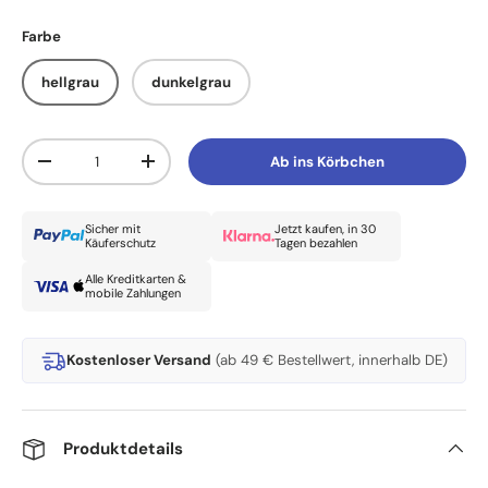
Farbe
hellgrau
dunkelgrau
Anzahl
Ab ins Körbchen
Menge verringern
Menge erhöhen
Sicher mit
Jetzt kaufen, in 30
Käuferschutz
Tagen bezahlen
Alle Kreditkarten &
mobile Zahlungen
Kostenloser Versand
(ab 49 € Bestellwert, innerhalb DE)
Produktdetails