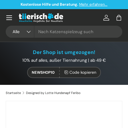
Kostenlose Hilfe und Beratung.
Mehr erfahren...
Direkt zum Inhalt
Konto
Eink
Suchen
Art
Alle
Der Shop ist umgezogen!
10% auf alles, außer Tiernahrung | ab 49 €
Code kopieren
NEWSHOP10
Startseite
Designed by Lotte Hundenapf Feribo
Bild 8 ist nun in der Galerieansicht verfügbar
Zu Produktinformationen springen