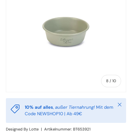
von
8
/
10
Schlie
10% auf alles
,
außer Tiernahrung!
Mit dem
Code NEWSHOP10 | Ab 49€
Designed By Lotte
|
Artikelnummer:
BT653921