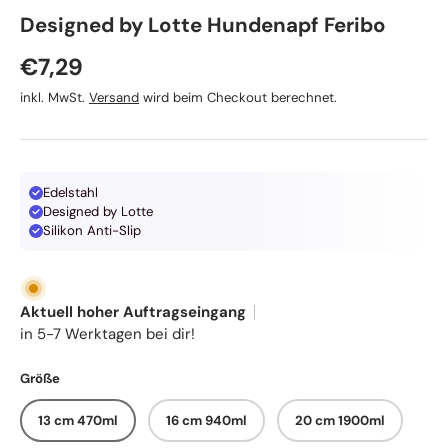
Designed by Lotte Hundenapf Feribo
Normaler Preis
€7,29
inkl. MwSt.
Versand
wird beim Checkout berechnet.
Edelstahl
Designed by Lotte
Silikon Anti-Slip
Aktuell hoher Auftragseingang
in 5-7 Werktagen bei dir!
Größe
13 cm 470ml
16 cm 940ml
20 cm 1900ml