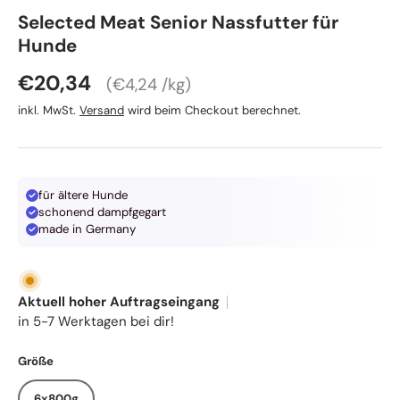
Dr. Clauders
Selected Meat Senior Nassfutter für
Hunde
Grundpreis
Normaler Preis
€20,34
€4,24 /kg
inkl. MwSt.
Versand
wird beim Checkout berechnet.
für ältere Hunde
schonend dampfgegart
made in Germany
Aktuell hoher Auftragseingang
in 5-7 Werktagen bei dir!
Größe
6x800g