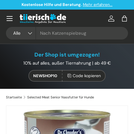
Kostenlose Hilfe und Beratung.
Mehr erfahren...
Direkt zum Inhalt
Konto
Eink
Suchen
Art
Alle
Der Shop ist umgezogen!
10% auf alles, außer Tiernahrung | ab 49 €
Code kopieren
NEWSHOP10
Startseite
Selected Meat Senior Nassfutter für Hunde
Zu Produktinformationen springen