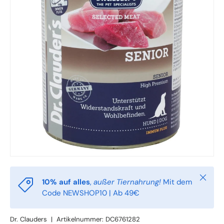
Schlie
10% auf alles
,
außer Tiernahrung!
Mit dem
Code NEWSHOP10 | Ab 49€
Dr. Clauders
|
Artikelnummer:
DC6761282