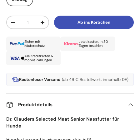
Anzahl
Ab ins Körbchen
Menge verringern
Menge erhöhen
Sicher mit
Jetzt kaufen, in 30
Käuferschutz
Tagen bezahlen
Alle Kreditkarten &
mobile Zahlungen
Kostenloser Versand
(ab 49 € Bestellwert, innerhalb DE)
Produktdetails
Dr. Clauders Selected Meat Senior Nassfutter für
Hunde
Hundertprozentig wissen was drin ist?