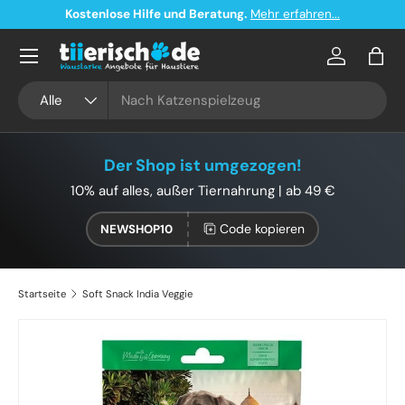
Kostenlose Hilfe und Beratung.
Mehr erfahren...
Direkt zum Inhalt
Konto
Eink
Suchen
Art
Alle
Der Shop ist umgezogen!
10% auf alles, außer Tiernahrung | ab 49 €
Code kopieren
NEWSHOP10
Startseite
Soft Snack India Veggie
Zu Produktinformationen springen