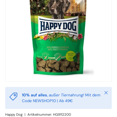
Schlie
10% auf alles
,
außer Tiernahrung!
Mit dem
Code NEWSHOP10 | Ab 49€
Happy Dog
|
Artikelnummer:
HG9112200