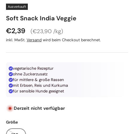
Ausverkauft
Happy Dog
Soft Snack India Veggie
Grundpreis
Normaler Preis
€2,39
€23,90 /kg
inkl. MwSt.
Versand
wird beim Checkout berechnet.
vegetarische Rezeptur
ohne Zuckerzusatz
für mittlere & große Rassen
mit Erbsen, Reis und Kurkuma
für sensible Hunde geeignet
Derzeit nicht verfügbar
Größe