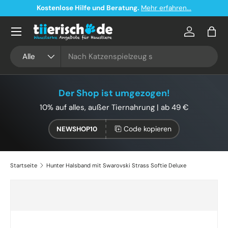
Kostenlose Hilfe und Beratung.
Mehr erfahren...
Direkt zum Inhalt
Konto
Eink
Suchen
Art
Alle
Der Shop ist umgezogen!
10% auf alles, außer Tiernahrung | ab 49 €
Code kopieren
NEWSHOP10
Startseite
Hunter Halsband mit Swarovski Strass Softie Deluxe
Bild 3 ist nun in der Galerieansicht verfügbar
Zu Produktinformationen springen