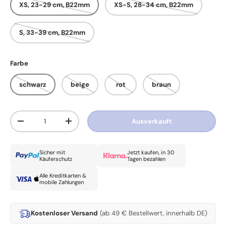
XS, 23-29 cm, B22mm
XS-S, 28-34 cm, B22mm
S, 33-39 cm, B22mm
Farbe
schwarz
beige
rot
braun
Anzahl
Ausverkauft
Menge verringern
Menge erhöhen
Sicher mit
Jetzt kaufen, in 30
Käuferschutz
Tagen bezahlen
Alle Kreditkarten &
mobile Zahlungen
Kostenloser Versand
(ab 49 € Bestellwert, innerhalb DE)