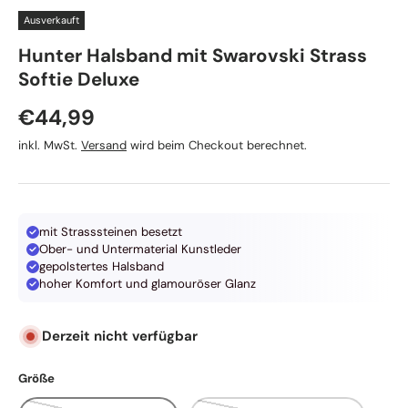
Ausverkauft
Hunter Halsband mit Swarovski Strass
Softie Deluxe
Normaler Preis
€44,99
inkl. MwSt.
Versand
wird beim Checkout berechnet.
mit Strasssteinen besetzt
Ober- und Untermaterial Kunstleder
gepolstertes Halsband
hoher Komfort und glamouröser Glanz
Derzeit nicht verfügbar
Größe