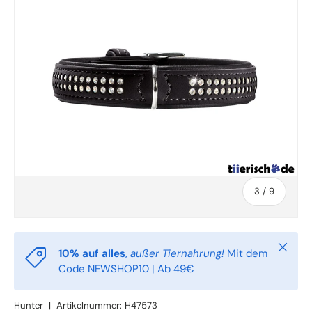
von
3
/
9
Schlie
10% auf alles
,
außer Tiernahrung!
Mit dem
Code NEWSHOP10 | Ab 49€
Hunter
|
Artikelnummer:
H47573