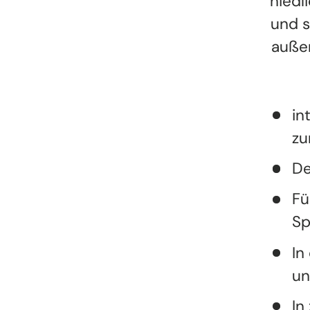
niedl
und s
außer
in
zu
De
Fü
Sp
In
un
In