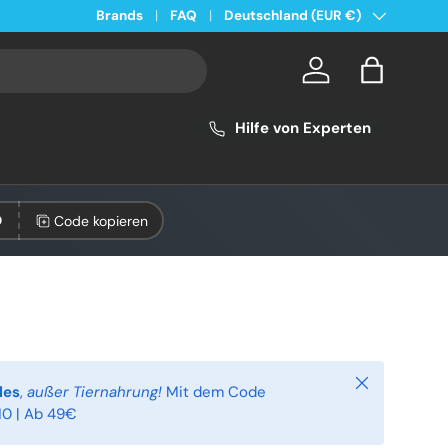
Land/Region
Kostenloser Versand ab 49€ in Deutschland
Brands
FAQ
Deutschland (EUR €)
Konto
Einkaufsta
Hilfe von Experten
Code kopieren
0
Schließen
les
,
außer Tiernahrung!
Mit dem Code
0 | Ab 49€