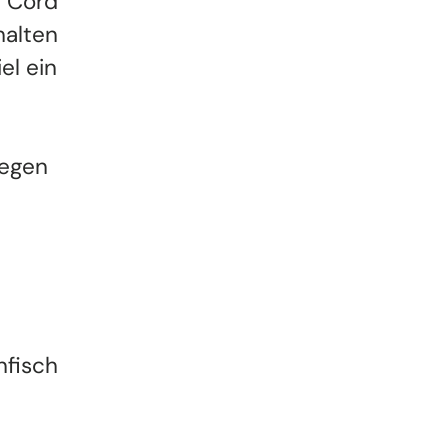
m Cord
halten
el ein
regen
nfisch