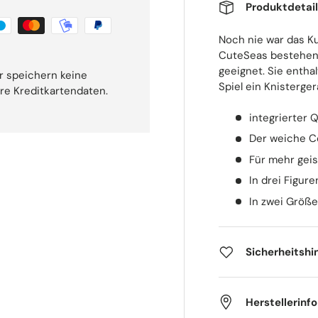
Produktdetai
Noch nie war das K
CuteSeas bestehen
geeignet. Sie enth
r speichern keine
Spiel ein Knisterge
hre Kreditkartendaten.
integrierter 
Der weiche Co
Für mehr geis
In drei Figur
In zwei Größen
Sicherheitshi
Herstellerinf