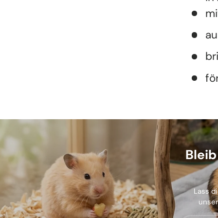
mi
au
br
fö
Blei
Lass di
unser