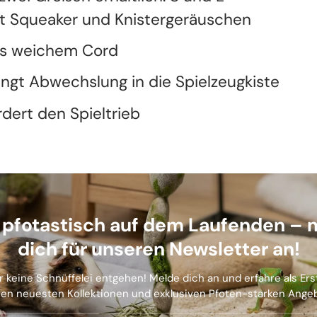
t Squeaker und Knistergeräuschen
s weichem Cord
ingt Abwechslung in die Spielzeugkiste
rdert den Spieltrieb
b pfotastisch auf dem Laufenden – 
dich für unseren Newsletter an!
r keine Schnüffelei entgehen! Melde dich an und erfahre als Er
en neuesten Kollektionen und exklusiven Pfoten-starken Ange