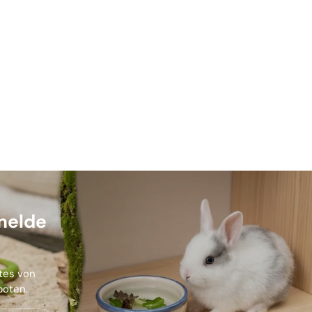
melde
stes von
boten.