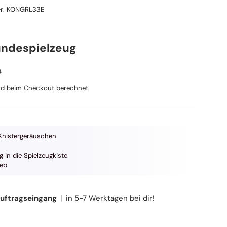
r:
KONGRL33E
ndespielzeug
ler Preis
eis
9
d beim Checkout berechnet.
Knistergeräuschen
 in die Spielzeugkiste
ieb
Auftragseingang
in 5-7 Werktagen bei dir!