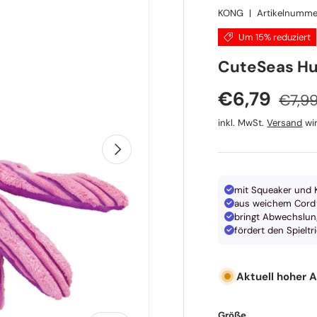
KONG
|
Artikelnumme
Um 15% reduziert
KONG
CuteSeas Hu
Norma
Verkaufspr
€6,79
€7,9
inkl. MwSt.
Versand
wir
Nächste
mit Squeaker und 
aus weichem Cord
bringt Abwechslung
fördert den Spieltr
Aktuell hoher 
Größe