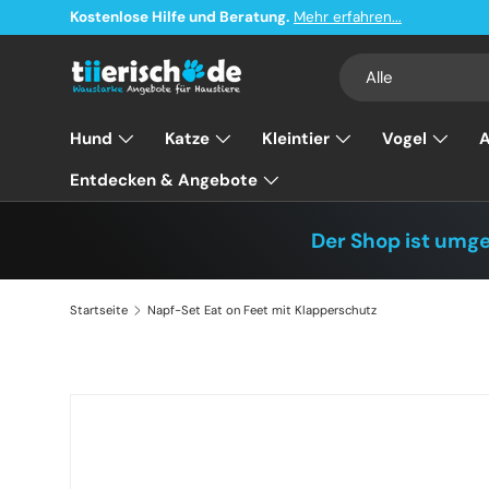
Kostenlose Hilfe und Beratung.
Mehr erfahren...
Direkt zum Inhalt
Suchen
Art
Alle
Hund
Katze
Kleintier
Vogel
A
Entdecken & Angebote
Der Shop ist umg
Startseite
Napf-Set Eat on Feet mit Klapperschutz
Zu Produktinformationen springen