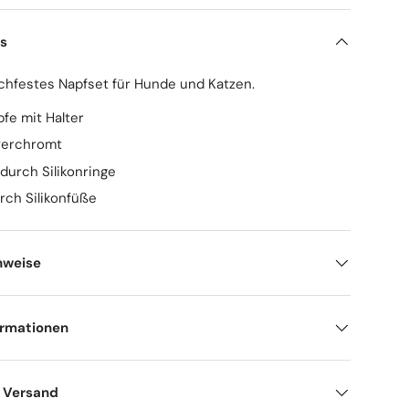
ls
schfestes Napfset für Hunde und Katzen.
pfe mit Halter
 verchromt
durch Silikonringe
rch Silikonfüße
nweise
ormationen
d Versand