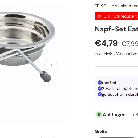
TRIXIE
|
Artikelnumme
Um 40% reduziert
TRIXIE
Napf-Set Eat
Norma
Verkaufspr
€4,79
€7,9
inkl. MwSt.
Versand
wir
Nächste
rostfrei
2 Edelstahlnäpfe mi
geräuscharm durch
Auf Lager
in 
Größe