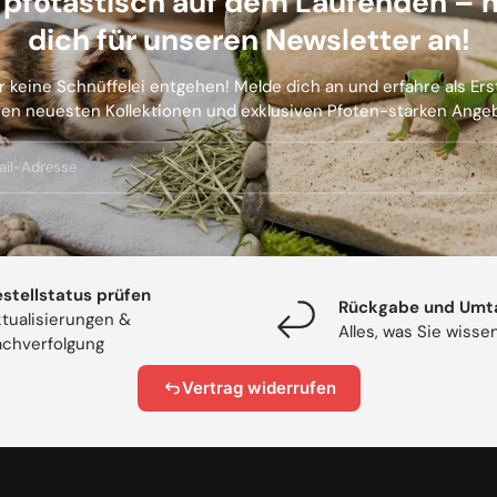
b pfotastisch auf dem Laufenden – 
dich für unseren Newsletter an!
r keine Schnüffelei entgehen! Melde dich an und erfahre als Er
en neuesten Kollektionen und exklusiven Pfoten-starken Ange
stellstatus prüfen
Rückgabe und Umt
tualisierungen &
Alles, was Sie wiss
chverfolgung
Vertrag widerrufen