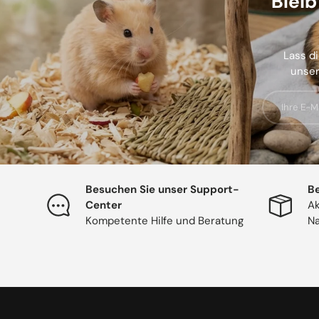
Blei
Lass di
unser
E-Mail
Besuchen Sie unser Support-
Be
Center
Ak
Kompetente Hilfe und Beratung
Na