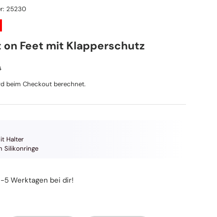
r:
25230
 on Feet mit Klapperschutz
ler Preis
eis
9
d beim Checkout berechnet.
t Halter
 Silikonringe
3-5 Werktagen bei dir!