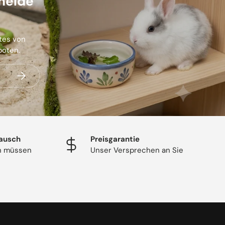
melde
stes von
boten.
Abonnieren
ausch
Preisgarantie
en müssen
Unser Versprechen an Sie