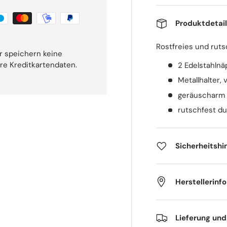
Produktdetai
Rostfreies und rut
r speichern keine
hre Kreditkartendaten.
2 Edelstahlnä
Metallhalter,
geräuscharm 
rutschfest du
Sicherheitshi
Herstellerinf
Lieferung un