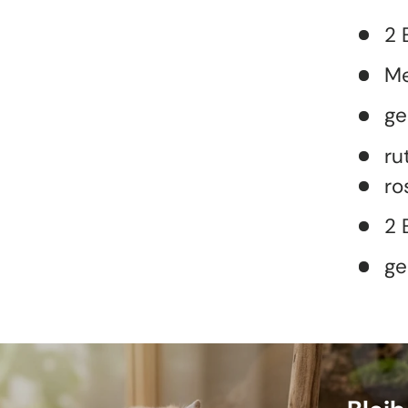
2 
Me
ge
ru
ro
2 
ge