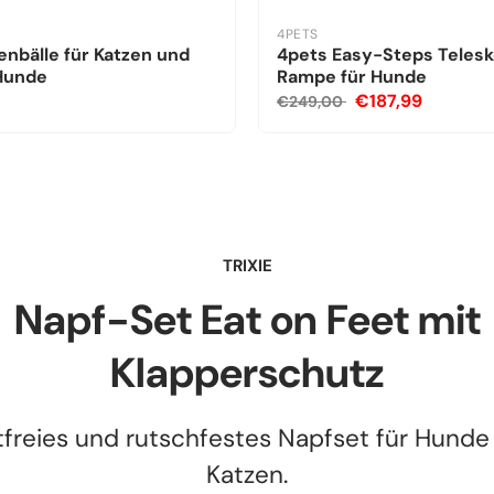
4PETS
nbälle für Katzen und
4pets Easy-Steps Teles
 Hunde
Rampe für Hunde
€187,99
€249,00
TRIXIE
Napf-Set Eat on Feet mit
Klapperschutz
tfreies und rutschfestes Napfset für Hunde
Katzen.