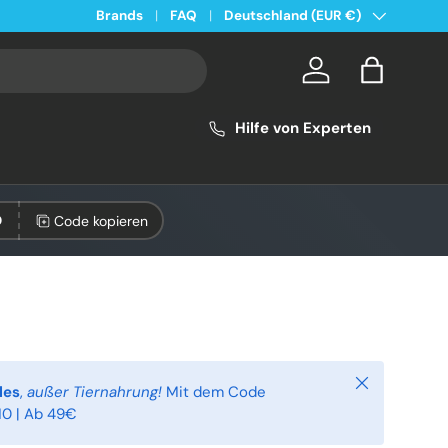
Land/Region
Kostenloser Versand ab 49€ in Deutschland
Brands
FAQ
Deutschland (EUR €)
Konto
Einkaufsta
Hilfe von Experten
Code kopieren
0
Schließen
les
,
außer Tiernahrung!
Mit dem Code
0 | Ab 49€