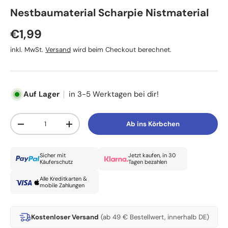
TRIXIE
Nestbaumaterial Scharpie Nistmaterial
Normaler Preis
€1,99
inkl. MwSt.
Versand
wird beim Checkout berechnet.
Auf Lager
in 3-5 Werktagen bei dir!
Anzahl
Ab ins Körbchen
Menge verringern
Menge erhöhen
Sicher mit
Jetzt kaufen, in 30
Käuferschutz
Tagen bezahlen
Alle Kreditkarten &
mobile Zahlungen
Kostenloser Versand
(ab 49 € Bestellwert, innerhalb DE)