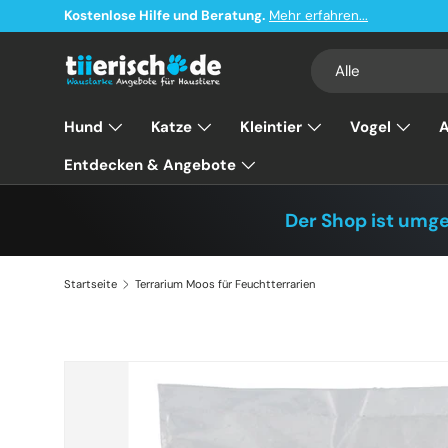
Kostenlose Hilfe und Beratung.
Mehr erfahren...
Direkt zum Inhalt
Suchen
Art
Alle
Hund
Katze
Kleintier
Vogel
A
Entdecken & Angebote
Der Shop ist umg
Startseite
Terrarium Moos für Feuchtterrarien
Zu Produktinformationen springen