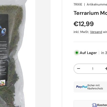
TRIXIE
|
Artikelnumme
TRIXIE
Terrarium Mo
Normaler P
€12,99
inkl. MwSt.
Versand
wir
Auf Lager
in 
Anzahl
Menge verringern
Sicher mit
Käuferschutz
Koste