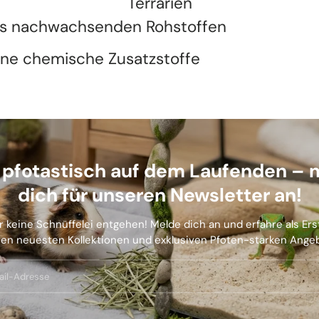
Terrarien
s nachwachsenden Rohstoffen
ne chemische Zusatzstoffe
b pfotastisch auf dem Laufenden – 
dich für unseren Newsletter an!
r keine Schnüffelei entgehen! Melde dich an und erfahre als Er
en neuesten Kollektionen und exklusiven Pfoten-starken Ange