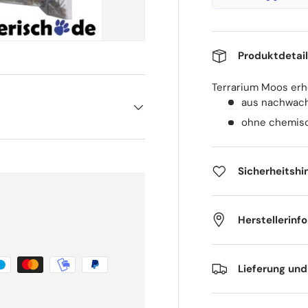
Produktdetai
Terrarium Moos erhö
aus nachwac
ohne chemisc
Sicherheitshi
Herstellerinf
Lieferung un