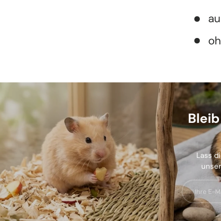
au
oh
Blei
Lass di
unser
E-Mail