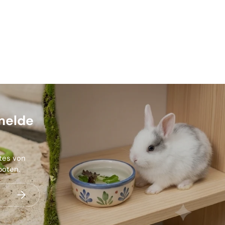
melde
stes von
boten.
Abonnieren