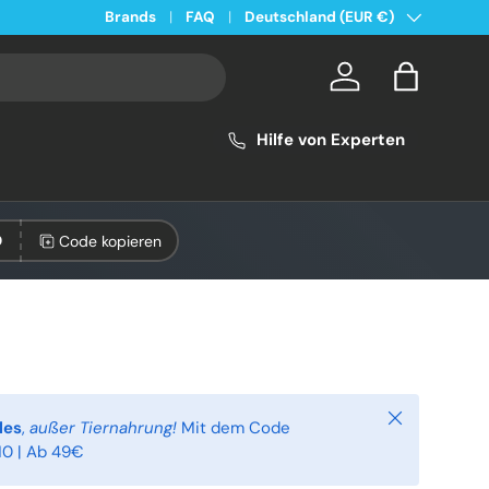
Land/Region
Kostenloser Versand ab 49€ in Deutschland
Brands
FAQ
Deutschland (EUR €)
Konto
Einkaufsta
Hilfe von Experten
Code kopieren
0
Schließen
les
,
außer Tiernahrung!
Mit dem Code
0 | Ab 49€