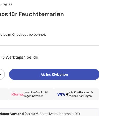
r:
76155
os für Feuchtterrarien
reis
d beim Checkout berechnet.
3-5 Werktagen bei dir!
Ab ins Körbchen
Menge erhöhen
Jetzt kaufen, in 30
Alle Kreditkarten &
Tagen bezahlen
mobile Zahlungen
nloser Versand
(ab 49 € Bestellwert, innerhalb DE)