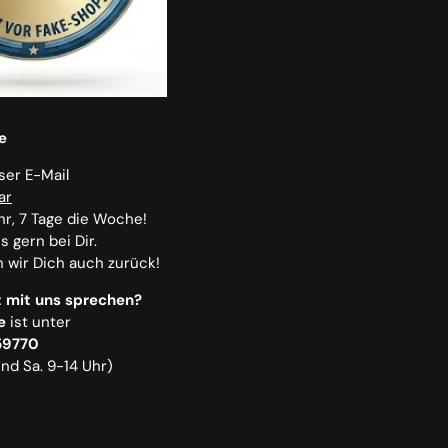
e
nser E-Mail
ar
hr, 7 Tage die Woche!
 gern bei Dir.
n wir Dich auch zurück!
 mit uns sprechen?
e
ist unter
59770
und Sa. 9-14 Uhr)