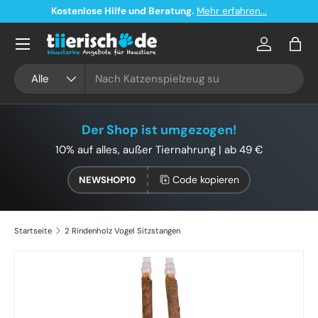
Kostenlose Hilfe und Beratung.
Mehr erfahren...
Direkt zum Inhalt
Konto
Eink
Suchen
Art
Alle
Der Shop ist umgezogen!
10% auf alles, außer Tiernahrung | ab 49 €
Code kopieren
NEWSHOP10
Startseite
2 Rindenholz Vogel Sitzstangen
Zu Produktinformationen springen