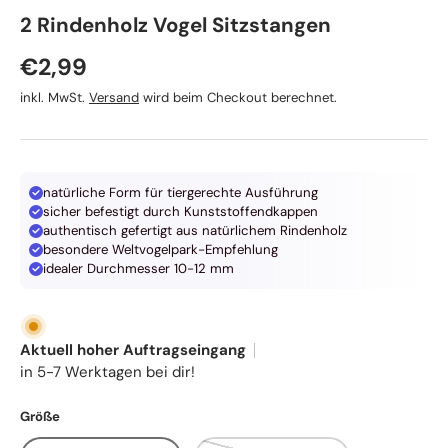
TRIXIE
2 Rindenholz Vogel Sitzstangen
Normaler Preis
€2,99
inkl. MwSt.
Versand
wird beim Checkout berechnet.
natürliche Form für tiergerechte Ausführung
sicher befestigt durch Kunststoffendkappen
authentisch gefertigt aus natürlichem Rindenholz
besondere Weltvogelpark-Empfehlung
idealer Durchmesser 10-12 mm
Aktuell hoher Auftragseingang
in 5-7 Werktagen bei dir!
Größe