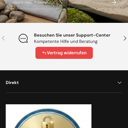
Abonnier
Besuchen Sie unser Support-Center
Vorherige
Näc
Kompetente Hilfe und Beratung
Vertrag widerrufen
Direkt