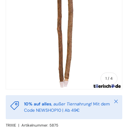
von
1
/
4
Schlie
10% auf alles
,
außer Tiernahrung!
Mit dem
Code NEWSHOP10 | Ab 49€
TRIXIE
|
Artikelnummer:
5875