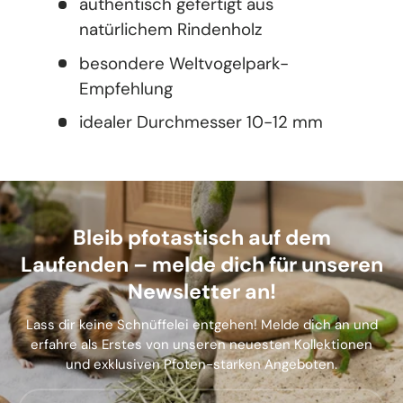
authentisch gefertigt aus
natürlichem Rindenholz
besondere Weltvogelpark-
Empfehlung
idealer Durchmesser 10-12 mm
Bleib pfotastisch auf dem
Laufenden – melde dich für unseren
Newsletter an!
Lass dir keine Schnüffelei entgehen! Melde dich an und
erfahre als Erstes von unseren neuesten Kollektionen
und exklusiven Pfoten-starken Angeboten.
E-Mail