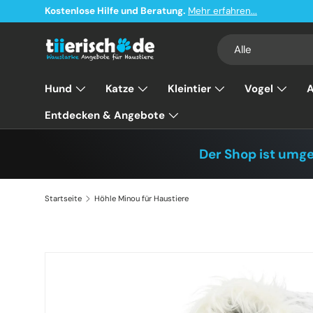
Kostenlose Hilfe und Beratung.
Mehr erfahren...
Direkt zum Inhalt
Suchen
Art
Alle
Hund
Katze
Kleintier
Vogel
A
Entdecken & Angebote
Der Shop ist umg
Startseite
Höhle Minou für Haustiere
Zu Produktinformationen springen