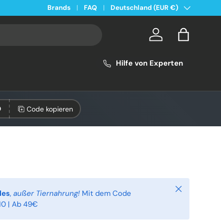
Land/Region
Kostenloser Versand ab 49€ in Deutschland
Brands
FAQ
Deutschland (EUR €)
Konto
Einkaufsta
Hilfe von Experten
Code kopieren
0
Schließen
les
,
außer Tiernahrung!
Mit dem Code
0 | Ab 49€