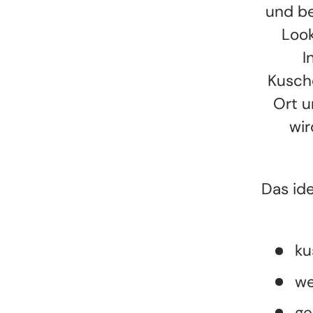
und be
Look
I
Kusch
Ort u
wir
Das id
ku
we
ge