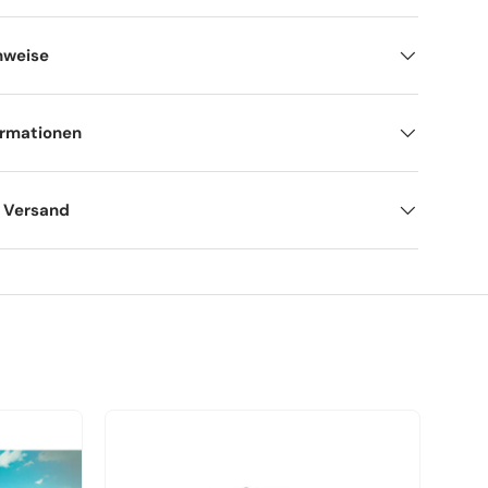
nweise
ormationen
d Versand