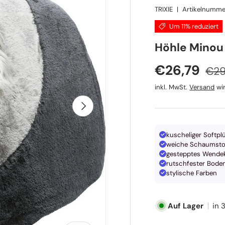
TRIXIE
|
Artikelnumme
Um 11% reduziert
TRIXIE
Höhle Minou 
Nor
Verkaufspr
€26,79
€29
inkl. MwSt.
Versand
wir
Nächste
kuscheliger Softpl
weiche Schaumsto
gestepptes Wendek
rutschfester Bode
stylische Farben
Auf Lager
in 