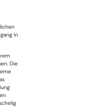
lichen
gang in
ihrem
en. Die
queme
as
lung
men
schelig