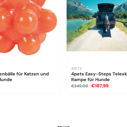
4PETS
nbälle für Katzen und
4pets Easy-Steps Teles
 Hunde
Rampe für Hunde
€187,99
€249,00