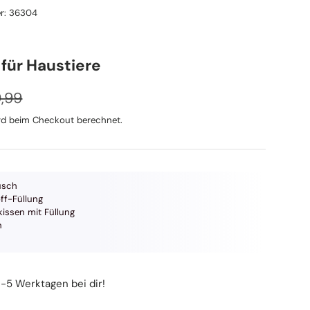
r:
36304
für Haustiere
maler Preis
eis
,99
d beim Checkout berechnet.
üsch
ff-Füllung
issen mit Füllung
n
3-5 Werktagen bei dir!