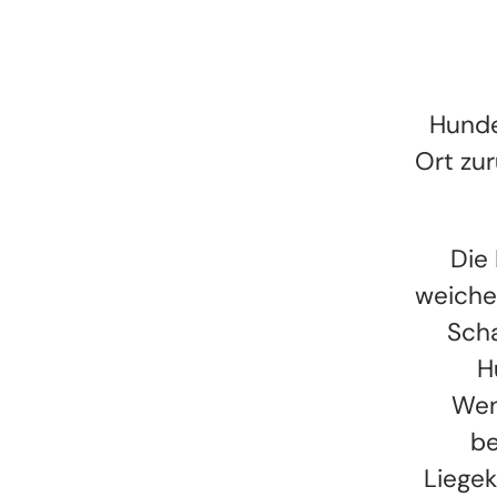
Hunde
Ort zu
Die 
weiche
Scha
H
Wen
be
Liegek