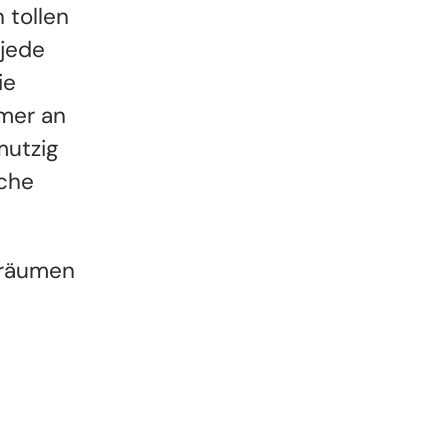
 tollen
 jede
ie
mer an
mutzig
sche
Träumen