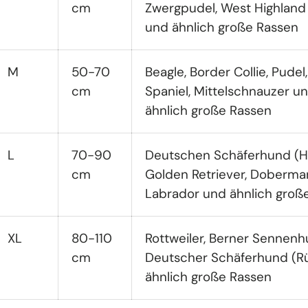
cm
Zwergpudel, West Highland 
und ähnlich große Rassen
M
50-70
Beagle, Border Collie, Pudel
cm
Spaniel, Mittelschnauzer u
ähnlich große Rassen
L
70-90
Deutschen Schäferhund (H
cm
Golden Retriever, Doberma
Labrador und ähnlich groß
XL
80-110
Rottweiler, Berner Sennenh
cm
Deutscher Schäferhund (R
ähnlich große Rassen