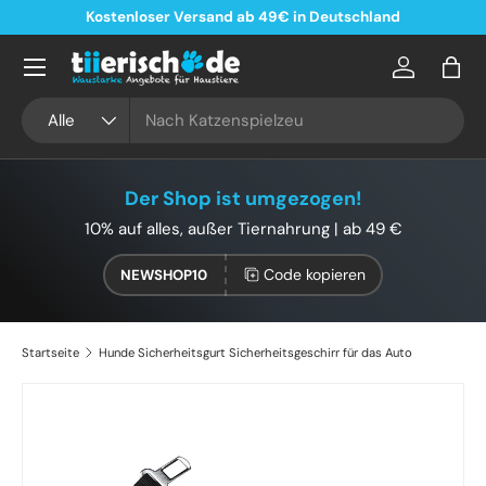
Kostenloser Versand ab 49€ in Deutschland
Direkt zum Inhalt
Konto
Eink
Suchen
Art
Alle
Der Shop ist umgezogen!
10% auf alles, außer Tiernahrung | ab 49 €
Code kopieren
NEWSHOP10
Startseite
Hunde Sicherheitsgurt Sicherheitsgeschirr für das Auto
Zu Produktinformationen springen