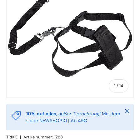
von
1
/
14
Schlie
10% auf alles
,
außer Tiernahrung!
Mit dem
Code NEWSHOP10 | Ab 49€
TRIXIE
|
Artikelnummer:
1288