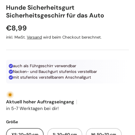
TRIXIE
Hunde Sicherheitsgurt
Sicherheitsgeschirr für das Auto
Normaler Preis
€8,99
inkl. MwSt.
Versand
wird beim Checkout berechnet.
auch als Führgeschirr verwendbar
Nacken- und Bauchgurt stufenlos verstellbar
mit stufenlos verstellbarem Anschnallgurt
Aktuell hoher Auftragseingang
in 5-7 Werktagen bei dir!
Größe
XS: 20–50 cm
S: 30–60 cm
M: 50–70 cm