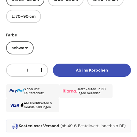
L: 70–90 cm
Farbe
schwarz
Anzahl
Ab ins Körbchen
Menge verringern
Menge erhöhen
Sicher mit
Jetzt kaufen, in 30
Käuferschutz
Tagen bezahlen
Alle Kreditkarten &
mobile Zahlungen
Kostenloser Versand
(ab 49 € Bestellwert, innerhalb DE)