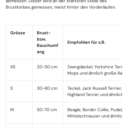
abmessen. Dieser wird an der stärksten Stelle des
Brustkorbes gemessen, meist hinter den Vorderläufen.
Grösse
Brust-
bzw.
Empfohlen für z.B.
Bauchumf
ang
XS
20-50 cm
Zwergdackel, Yorkshire Terrie
Mops und ähnlich große Rass
S
30-60 cm
Teckel, Jack Russell Terrier, 
Highland Terrier und ähnlich 
M
50-70 cm
Beagle, Border Collie, Pudel, C
Mittelschnauzer und ähnlich 