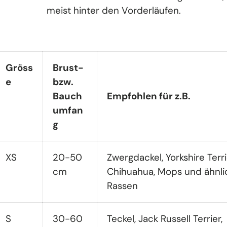
meist hinter den Vorderläufen.
Gröss
Brust-
e
bzw.
Bauch
Empfohlen für z.B.
umfan
g
XS
20-50
Zwergdackel, Yorkshire Terri
cm
Chihuahua, Mops und ähnli
Rassen
S
30-60
Teckel, Jack Russell Terrier,