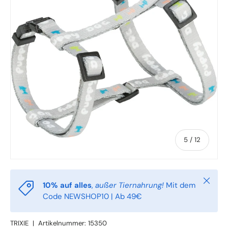
von
5
/
12
Schlie
10% auf alles
,
außer Tiernahrung!
Mit dem
Code NEWSHOP10 | Ab 49€
TRIXIE
|
Artikelnummer:
15350