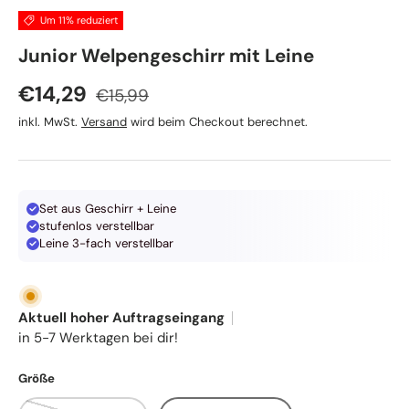
Um 11% reduziert
TRIXIE
Junior Welpengeschirr mit Leine
Normaler Preis
Verkaufspreis
€14,29
€15,99
inkl. MwSt.
Versand
wird beim Checkout berechnet.
Set aus Geschirr + Leine
stufenlos verstellbar
Leine 3-fach verstellbar
Aktuell hoher Auftragseingang
in 5-7 Werktagen bei dir!
Größe