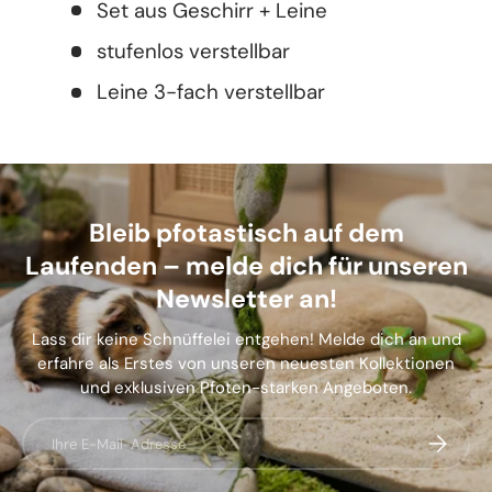
Set aus Geschirr + Leine
stufenlos verstellbar
Leine 3-fach verstellbar
Bleib pfotastisch auf dem
Laufenden – melde dich für unseren
Newsletter an!
Lass dir keine Schnüffelei entgehen! Melde dich an und
erfahre als Erstes von unseren neuesten Kollektionen
und exklusiven Pfoten-starken Angeboten.
E-Mail
Abonnier