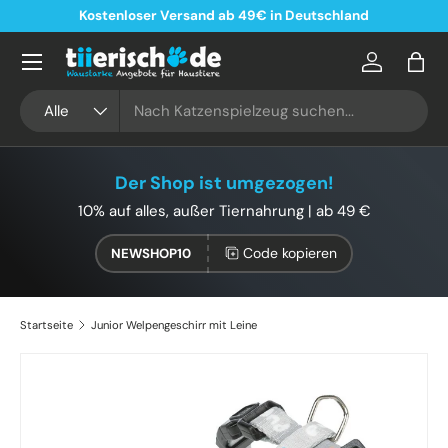
Kostenloser Versand ab 49€ in Deutschland
Direkt zum Inhalt
Konto
Eink
Suchen
Art
Alle
Der Shop ist umgezogen!
10% auf alles, außer Tiernahrung | ab 49 €
Code kopieren
NEWSHOP10
Startseite
Junior Welpengeschirr mit Leine
Bild 5 ist nun in der Galerieansicht verfügbar
Zu Produktinformationen springen