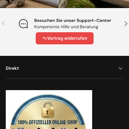
Besuchen Sie unser Support-Center
Vorherige
Näc
Kompetente Hilfe und Beratung
Vertrag widerrufen
Direkt