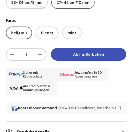
23–34 cm/8 mm
27–45 cm/10 mm
Farbe
hellgrau
flieder
mint
Anzahl
Ab ins Körbchen
Menge verringern
Menge erhöhen
Sicher mit
Jetzt kaufen, in 30
Käuferschutz
Tagen bezahlen
Alle Kreditkarten &
mobile Zahlungen
Kostenloser Versand
(ab 49 € Bestellwert, innerhalb DE)
Produktdetails