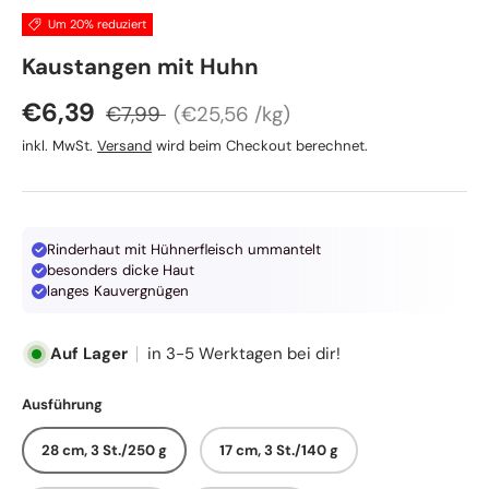
Um 20% reduziert
TRIXIE
Kaustangen mit Huhn
Normaler Preis
Grundpreis
Verkaufspreis
€6,39
€7,99
€25,56 /kg
inkl. MwSt.
Versand
wird beim Checkout berechnet.
Rinderhaut mit Hühnerfleisch ummantelt
besonders dicke Haut
langes Kauvergnügen
Auf Lager
in 3-5 Werktagen bei dir!
Ausführung
28 cm, 3 St./250 g
17 cm, 3 St./140 g