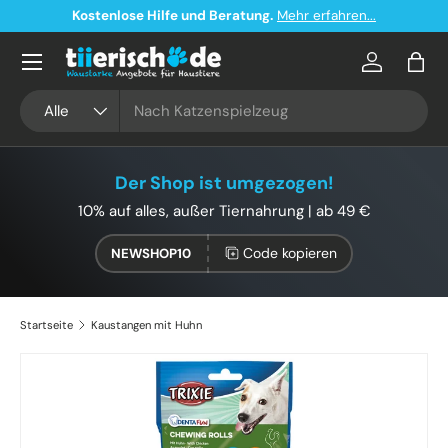
Kostenlose Hilfe und Beratung.
Mehr erfahren...
Direkt zum Inhalt
Konto
Eink
Suchen
Art
Alle
Der Shop ist umgezogen!
10% auf alles, außer Tiernahrung | ab 49 €
Code kopieren
NEWSHOP10
Startseite
Kaustangen mit Huhn
Bild 3 ist nun in der Galerieansicht verfügbar
Zu Produktinformationen springen