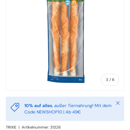
von
3
/
6
Schlie
10% auf alles
,
außer Tiernahrung!
Mit dem
Code NEWSHOP10 | Ab 49€
TRIXIE
|
Artikelnummer:
31326