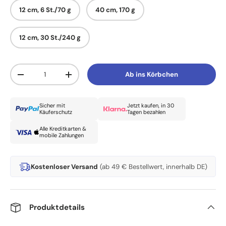
12 cm, 6 St./70 g
40 cm, 170 g
12 cm, 30 St./240 g
Anzahl
Ab ins Körbchen
Menge verringern
Menge erhöhen
Sicher mit
Jetzt kaufen, in 30
Käuferschutz
Tagen bezahlen
Alle Kreditkarten &
mobile Zahlungen
Kostenloser Versand
(ab 49 € Bestellwert, innerhalb DE)
Produktdetails