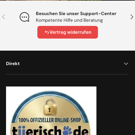
Besuchen Sie unser Support-Center
Vorherige
Näc
Kompetente Hilfe und Beratung
Vertrag widerrufen
Direkt