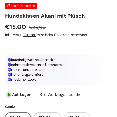
Um 50% reduziert
wauweich
Hundekissen Akani mit Plüsch
Normaler Preis
Verkaufspreis
€15,00
€29,90
inkl. MwSt.
Versand
wird beim Checkout berechnet.
kuschelig weiche Oberseite
schmutzabweisende Unterseite
robust und praktisch
hoher Liegekomfort
moderner Look
Auf Lager
in 3-5 Werktagen bei dir!
Größe