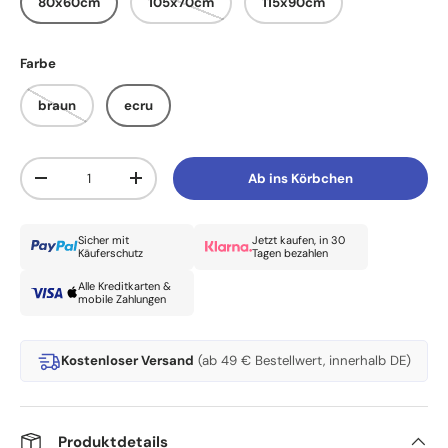
80x60cm
105x70cm
115x90cm
Farbe
braun
ecru
Anzahl
Ab ins Körbchen
Menge verringern
Menge erhöhen
Sicher mit
Jetzt kaufen, in 30
Käuferschutz
Tagen bezahlen
Alle Kreditkarten &
mobile Zahlungen
Kostenloser Versand
(ab 49 € Bestellwert, innerhalb DE)
Produktdetails