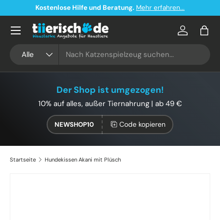
e Hilfe und Beratung.
Mehr erfahren...
Kostenloser V
Direkt zum Inhalt
Konto
Eink
Suchen
Art
Alle
Der Shop ist umgezogen!
10% auf alles, außer Tiernahrung | ab 49 €
Code kopieren
NEWSHOP10
Startseite
Hundekissen Akani mit Plüsch
Bild 2 ist nun in der Galerieansicht verfügbar
Zu Produktinformationen springen