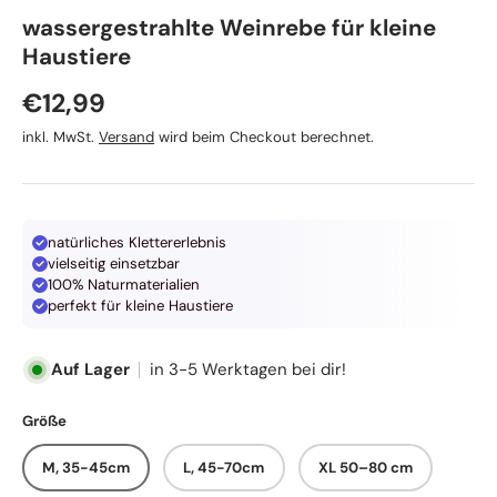
TRIXIE
wassergestrahlte Weinrebe für kleine
Haustiere
Normaler Preis
€12,99
inkl. MwSt.
Versand
wird beim Checkout berechnet.
natürliches Klettererlebnis
vielseitig einsetzbar
100% Naturmaterialien
perfekt für kleine Haustiere
Auf Lager
in 3-5 Werktagen bei dir!
Größe
M, 35-45cm
L, 45-70cm
XL 50–80 cm