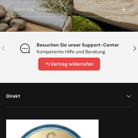
E-Mail
Abonnier
Besuchen Sie unser Support-Center
Vorherige
Näc
Kompetente Hilfe und Beratung
Vertrag widerrufen
Direkt