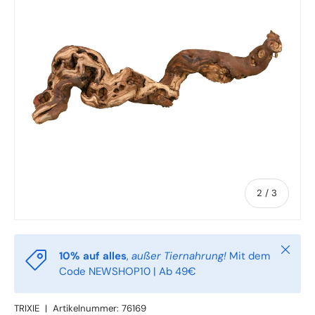
von
2
/
3
Schlie
10% auf alles
,
außer Tiernahrung!
Mit dem
Code NEWSHOP10 | Ab 49€
TRIXIE
|
Artikelnummer:
76169