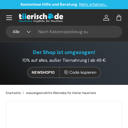
Kostenlose Hilfe und Beratung.
Mehr erfahren...
Direkt zum Inhalt
Konto
Eink
Suchen
Art
Alle
Der Shop ist umgezogen!
10% auf alles, außer Tiernahrung | ab 49 €
Code kopieren
NEWSHOP10
Startseite
wassergestrahlte Weinrebe für kleine Haustiere
Bild 2 ist nun in der Galerieansicht verfügbar
Zu Produktinformationen springen