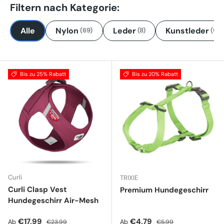
Filtern nach Kategorie:
Alle
Nylon
Leder
Kunstleder
(69)
(8)
(0)
Bis zu 25% Rabatt
Bis zu 20% Rabatt
Curli
TRIXIE
Curli Clasp Vest
Premium Hundegeschirr
Hundegeschirr Air-Mesh
Verkaufspreis
Normaler Preis
Verkaufspreis
Normaler Preis
€17,99
€4,79
Ab
Ab
€23,99
€5,99