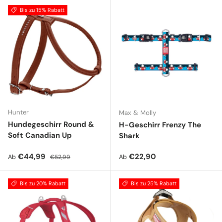
Bis zu 15% Rabatt
Hunter
Max & Molly
Hundegeschirr Round &
H-Geschirr Frenzy The
Soft Canadian Up
Shark
Verkaufspreis
Normaler Preis
Normaler Preis
€44,99
€22,90
Ab
Ab
€52,99
Bis zu 20% Rabatt
Bis zu 25% Rabatt