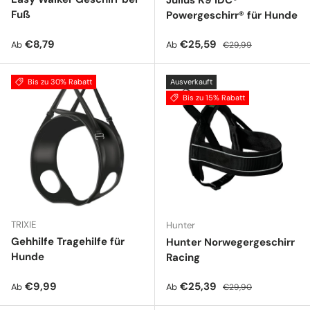
Julius K9 IDC®
Fuß
Powergeschirr® für Hunde
Normaler Preis
Verkaufspreis
Normaler Preis
€8,79
€25,59
Ab
Ab
€29,99
Bis zu 30% Rabatt
Ausverkauft
Bis zu 15% Rabatt
TRIXIE
Hunter
Gehhilfe Tragehilfe für
Hunter Norwegergeschirr
Hunde
Racing
Normaler Preis
Verkaufspreis
Normaler Preis
€9,99
€25,39
Ab
Ab
€29,90