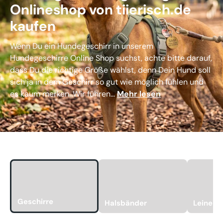
Onlineshop von tiierisch.de
kaufen
Wenn Du ein Hundegeschirr in unserem
Hundegeschirre Online Shop suchst, achte bitte darauf,
dass Du die richtige Größe wählst, denn Dein Hund soll
sich ja in dem Geschirr so gut wie möglich fühlen und
es kaum merken. Wir führen...
Mehr lesen
Geschirre
Halsbänder
Leinen