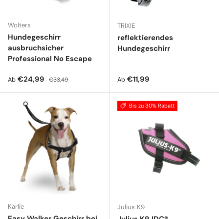
Wolters
TRIXIE
Hundegeschirr
reflektierendes
ausbruchsicher
Hundegeschirr
Professional No Escape
Verkaufspreis
Normaler Preis
Normaler Preis
€24,99
€11,99
Ab
Ab
€33,49
Bis zu 30% Rabatt
Karlie
Julius K9
Easy Walker Geschirr bei