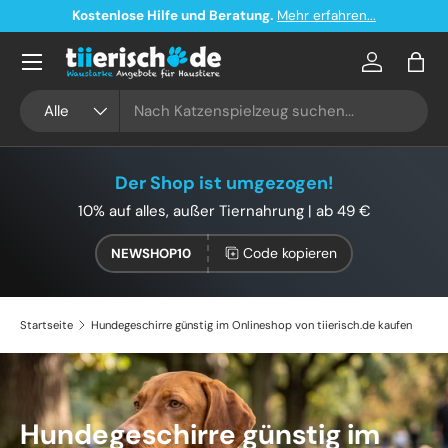
Kostenloser Versand ab 49€ in Deutschland
Direkt zum Inhalt
Konto
Eink
Suchen
Art
Alle
Der Shop ist umgezogen!
10% auf alles, außer Tiernahrung | ab 49 €
Code kopieren
NEWSHOP10
Startseite
Hundegeschirre günstig im Onlineshop von tiierisch.de kaufen
Hundegeschirre günstig im