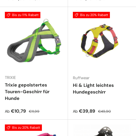
Bis zu 11% Rabatt
Bis zu 20% Rabatt
TRIXIE
Ruffwear
Trixie gepolstertes
Hi & Light leichtes
Touren-Geschirr für
Hundegeschirr
Hunde
Verkaufspreis
Normaler Preis
Verkaufspreis
Normaler Preis
€10,79
€39,89
Ab
Ab
€11,99
€49,90
Bis zu 20% Rabatt