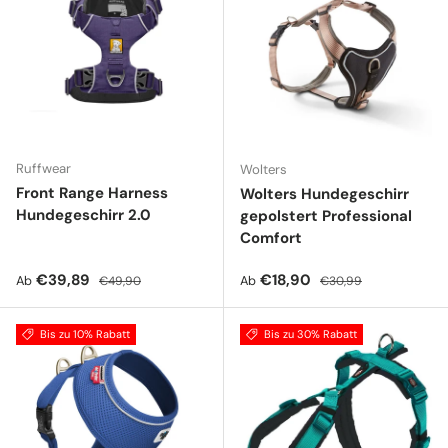
Ruffwear
Wolters
Front Range Harness
Wolters Hundegeschirr
Hundegeschirr 2.0
gepolstert Professional
Comfort
Verkaufspreis
Normaler Preis
Verkaufspreis
Normaler Preis
€39,89
€18,90
Ab
Ab
€49,90
€30,99
Bis zu 10% Rabatt
Bis zu 30% Rabatt