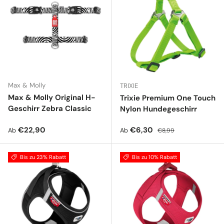
Max & Molly
TRIXIE
Max & Molly Original H-
Trixie Premium One Touch
Geschirr Zebra Classic
Nylon Hundegeschirr
Normaler Preis
Verkaufspreis
Normaler Preis
€22,90
€6,30
Ab
Ab
€8,99
Bis zu 23% Rabatt
Bis zu 10% Rabatt