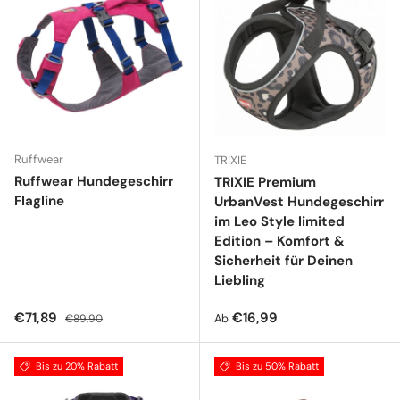
Ruffwear
TRIXIE
Ruffwear Hundegeschirr
TRIXIE Premium
Flagline
UrbanVest Hundegeschirr
im Leo Style limited
Edition – Komfort &
Sicherheit für Deinen
Liebling
Verkaufspreis
Normaler Preis
Normaler Preis
€71,89
€16,99
Ab
€89,90
Bis zu 20% Rabatt
Bis zu 50% Rabatt