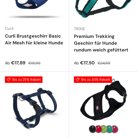
Curli
TRIXIE
Curli Brustgeschirr Basic
Premium Trekking
Air Mesh für kleine Hunde
Geschirr für Hunde
rundum weich gefüttert
Verkaufspreis
Normaler Preis
Verkaufspreis
Normaler Preis
€17,89
€17,50
Ab
Ab
€19,90
€24,99
Bis zu 25% Rabatt
Bis zu 30% Rabatt