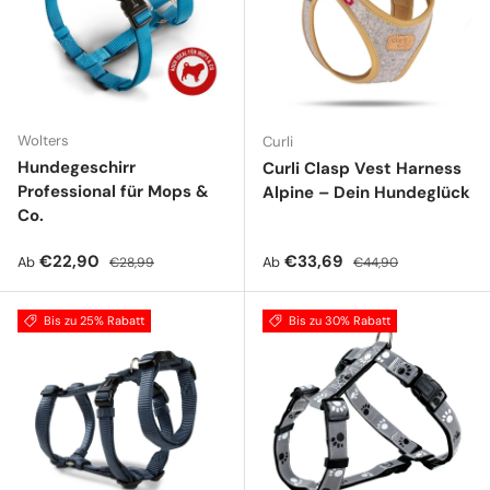
Wolters
Curli
Hundegeschirr
Curli Clasp Vest Harness
Professional für Mops &
Alpine – Dein Hundeglück
Co.
Verkaufspreis
Normaler Preis
Verkaufspreis
Normaler Preis
€22,90
€33,69
Ab
Ab
€28,99
€44,90
Bis zu 25% Rabatt
Bis zu 30% Rabatt