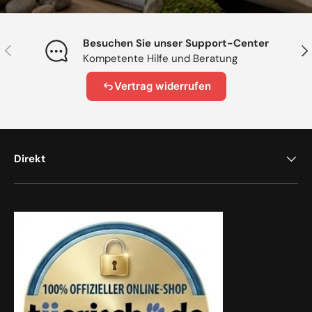
Besuchen Sie unser Support-Center
Vorherige
Näc
Kompetente Hilfe und Beratung
Vertrag widerrufen
Direkt