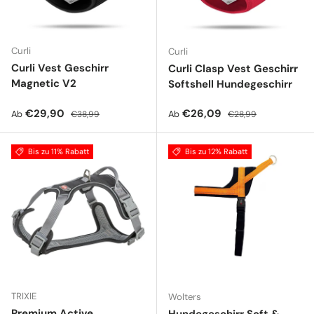
Curli
Curli
Curli Vest Geschirr
Curli Clasp Vest Geschirr
Magnetic V2
Softshell Hundegeschirr
Verkaufspreis
Normaler Preis
Verkaufspreis
Normaler Preis
€29,90
€26,09
Ab
Ab
€38,99
€28,99
Bis zu 11% Rabatt
Bis zu 12% Rabatt
TRIXIE
Wolters
Premium Active