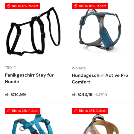
Bis zu 11% Rabatt
Bis zu 10% Rabatt
TRIXIE
Wolters
Panikgeschirr Stay für
Hundegeschirr Active Pro
Hunde
Comfort
Normaler Preis
Verkaufspreis
Normaler Preis
€14,99
€43,19
Ab
Ab
€47,99
Bis zu 21% Rabatt
Bis zu 25% Rabatt