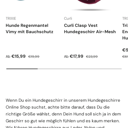
TRIXIE
Curli
TRI
Hunde Regenmantel
Curli Clasp Vest
Tr
Vimy mit Bauchschutz
Hundegeschirr Air-Mesh
En
Hu
Ve
€5
Verkaufspreis
Normaler Preis
Verkaufspreis
Normaler Preis
Nor
€15,99
€17,99
Ab
Ab
€19,99
€23,99
€6
Wenn Du ein Hundegeschirr in unserem Hundegeschirre
Online Shop suchst, achte bitte darauf, dass Du die
richtige Größe wählst, denn Dein Hund soll sich ja in dem
Geschirr so gut wie möglich fühlen und es kaum merken.
Wir führen Hundegeschirre aus Leder, Nylon und