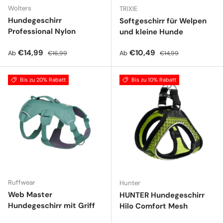
Wolters
TRIXIE
Hundegeschirr
Softgeschirr für Welpen
Professional Nylon
und kleine Hunde
Verkaufspreis
Normaler Preis
Verkaufspreis
Normaler Preis
€14,99
€10,49
Ab
Ab
€16,99
€14,99
Bis zu 20% Rabatt
Bis zu 10% Rabatt
Ruffwear
Hunter
Web Master
HUNTER Hundegeschirr
Hundegeschirr mit Griff
Hilo Comfort Mesh