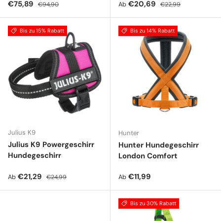
Verkaufspreis
Normaler Preis
Verkaufspreis
Normaler Preis
€75,89
€20,69
Ab
€94,90
€22,99
Bis zu 15% Rabatt
Bis zu 14% Rabatt
Julius K9
Hunter
Julius K9 Powergeschirr
Hunter Hundegeschirr
Hundegeschirr
London Comfort
Verkaufspreis
Normaler Preis
Normaler Preis
€21,29
€11,99
Ab
Ab
€24,99
Bis zu 30% Rabatt