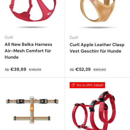
Curli
Curli
All New Belka Harness
Curli Apple Leather Clasp
Air-Mesh Comfort für
Vest Geschirr für Hunde
Hunde
Verkaufspreis
Normaler Preis
Verkaufspreis
Normaler Preis
€39,99
€52,39
Ab
Ab
€49,99
€69,90
Bis zu 29% Rabatt