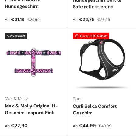
Hundegeschirr Soft &
Hundegeschirr
Safe reflektierend
Verkaufspreis
Normaler Preis
Verkaufspreis
Normaler Preis
€31,19
€23,79
Ab
Ab
€34,99
€26,99
Ausverkauft
Bis zu 10% Rabatt
Max & Molly
Curli
Max & Molly Original H-
Curli Belka Comfort
Geschirr Leopard Pink
Geschirr
Normaler Preis
Verkaufspreis
Normaler Preis
€22,90
€44,99
Ab
Ab
€49,99