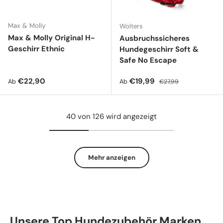
Max & Molly
Wolters
Max & Molly Original H-
Ausbruchssicheres
Geschirr Ethnic
Hundegeschirr Soft &
Safe No Escape
Normaler Preis
Verkaufspreis
Normaler Preis
€22,90
€19,99
Ab
Ab
€27,99
40 von 126 wird angezeigt
Mehr anzeigen
Unsere Top Hundezubehör Marken