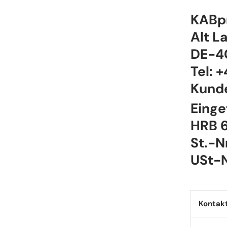
KABp
Alt L
DE-4
Tel: 
Kunde
Einge
HRB 
St.-N
USt-
Kontak