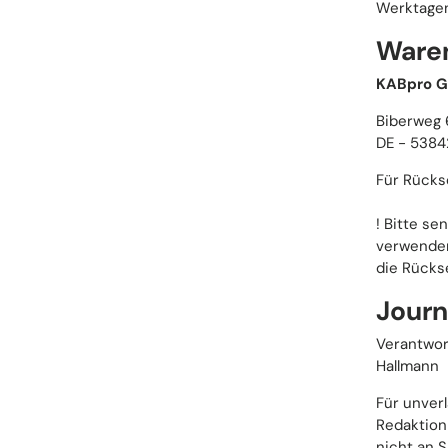
Werktagen
Ware
KABpro 
Biberweg 
DE - 5384
Für Rücks
! Bitte se
verwenden
die Rückse
Journ
Verantwor
Hallmann
Für unver
Redaktion
nicht an 