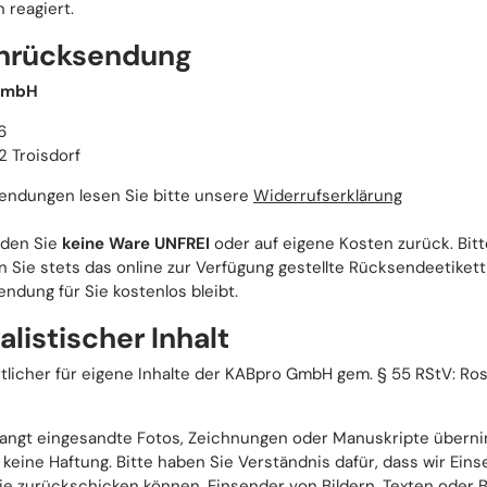
 reagiert.
nrücksendung
GmbH
6
2 Troisdorf
endungen lesen Sie bitte unsere
Widerrufserklärung
nden Sie
keine Ware UNFREI
oder auf eigene Kosten zurück. Bitt
 Sie stets das online zur Verfügung gestellte Rücksendeetikett
ndung für Sie kostenlos bleibt.
alistischer Inhalt
tlicher für eigene Inhalte der KABpro GmbH gem. § 55 RStV: Ro
langt eingesandte Fotos, Zeichnungen oder Manuskripte übern
 keine Haftung. Bitte haben Sie Verständnis dafür, dass wir Ei
Sie zurückschicken können. Einsender von Bildern, Texten oder 