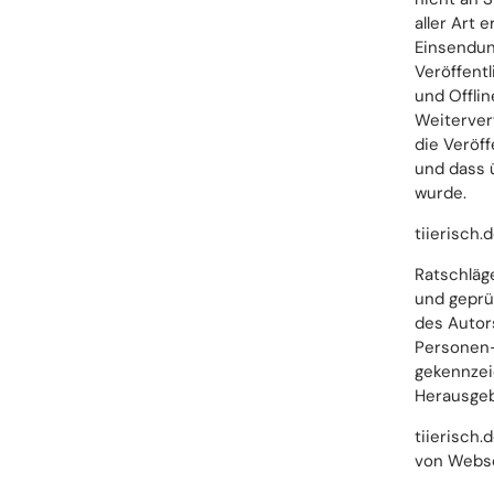
aller Art 
Einsendun
Veröffent
und Offlin
Weiterver
die Veröf
und dass 
wurde.
tiierisch.
Ratschläg
und geprü
des Autors
Personen-
gekennzei
Herausgeb
tiierisch.
von Webse