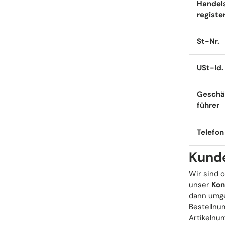
Handel
registe
St-Nr.
USt-Id.
Geschä
führer
Telefon
Kund
Wir sind o
unser
Kon
dann umge
Bestellnu
Artikelnu