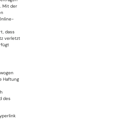
. Mit der
en
Online-
t, dass
z verletzt
rfügt
erwogen
e Haftung
ch
d des
yperlink