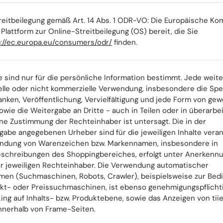
reitbeilegung gemäß Art. 14 Abs. 1 ODR-VO: Die Europäische K
e Plattform zur Online-Streitbeilegung (OS) bereit, die Sie
p://ec.europa.eu/consumers/odr/
finden.
te sind nur für die persönliche Information bestimmt. Jede wei
lle oder nicht kommerzielle Verwendung, insbesondere die Sp
nken, Veröffentlichung, Vervielfältigung und jede Form von gew
wie die Weitergabe an Dritte - auch in Teilen oder in überarbe
ne Zustimmung der Rechteinhaber ist untersagt. Die in der
gabe angegebenen Urheber sind für die jeweiligen Inhalte veran
ndung von Warenzeichen bzw. Markennamen, insbesondere in
schreibungen des Shoppingbereiches, erfolgt unter Anerkenn
r jeweiligen Rechteinhaber. Die Verwendung automatischer
en (Suchmaschinen, Robots, Crawler), beispielsweise zur Bed
kt- oder Preissuchmaschinen, ist ebenso genehmigungspflicht
ing auf Inhalts- bzw. Produktebene, sowie das Anzeigen von tii
nnerhalb von Frame-Seiten.