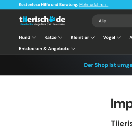
e und Beratung.
Mehr erfahren...
Direkt zum Inhalt
Suchen
Art
Alle
Hund
Katze
Kleintier
Vogel
A
Entdecken & Angebote
Der Shop ist umg
Im
Tiier