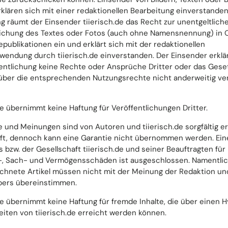
erklären sich mit einer redaktionellen Bearbeitung einverstanden
g räumt der Einsender tiierisch.de das Recht zur unentgeltlich
lichung des Textes oder Fotos (auch ohne Namensnennung) in 
epublikationen ein und erklärt sich mit der redaktionellen
wendung durch tiierisch.de einverstanden. Der Einsender erklär
fentlichung keine Rechte oder Ansprüche Dritter oder das Geset
über die entsprechenden Nutzungsrechte nicht anderweitig ve
de übernimmt keine Haftung für Veröffentlichungen Dritter.
e und Meinungen sind von Autoren und tiierisch.de sorgfältig 
ft, dennoch kann eine Garantie nicht übernommen werden. Ein
 bzw. der Gesellschaft tiierisch.de und seiner Beauftragten für
, Sach- und Vermögensschäden ist ausgeschlossen. Namentli
chnete Artikel müssen nicht mit der Meinung der Redaktion un
ers übereinstimmen.
de übernimmt keine Haftung für fremde Inhalte, die über einen H
iten von tiierisch.de erreicht werden können.