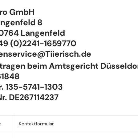
ro GmbH
angenfeld 8
0764 Langenfeld
+49 (0)2241-1659770
nservice@Tiierisch.de
tragen beim Amtsgericht Düsseldor
61848
r. 135-5741-1303
Nr.
DE267114237
t
Kontaktformular