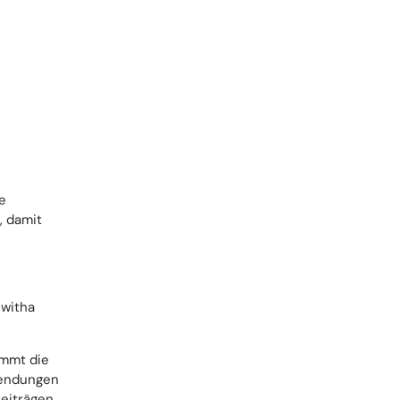
e
, damit
switha
immt die
nsendungen
Beiträgen