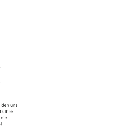
elden uns
ts Ihre
 die
i