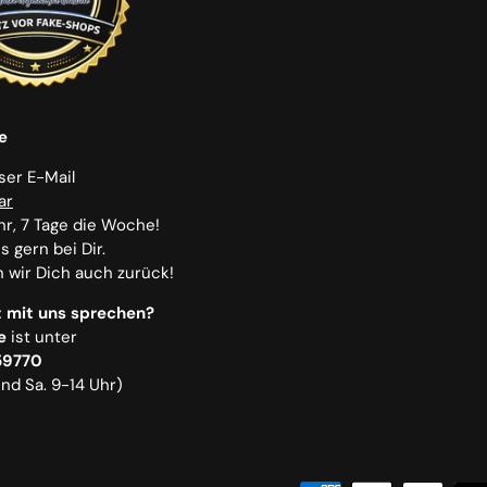
e
nser E-Mail
ar
hr, 7 Tage die Woche!
 gern bei Dir.
n wir Dich auch zurück!
 mit uns sprechen?
e
ist unter
59770
und Sa. 9-14 Uhr)