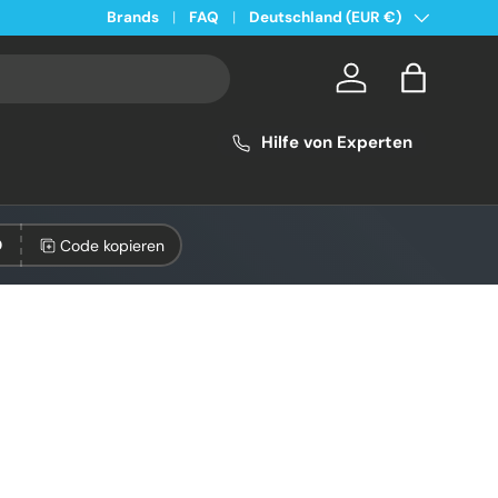
Land/Region
 Versand ab 49€ in Deutschland
Brands
FAQ
Deutschland (EUR €)
Konto
Einkaufsta
Hilfe von Experten
Code kopieren
0