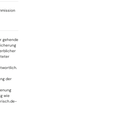
ommission
ter gehende
eicherung
erblicher
iteter
twortlich.
ung der
ienung
ig wie
erisch.de-