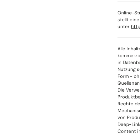
Online-St
stellt ein
unter
htt
Alle Inhal
kommerzie
in Datenba
Nutzung so
Form - oh
Quellenan
Die Verwe
Produktbe
Rechte de
Mechanism
von Produ
Deep-Link
Content i