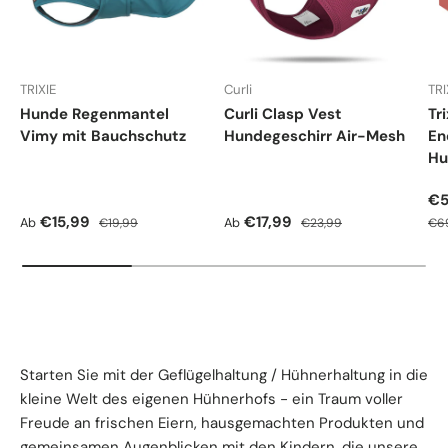
TRIXIE
Curli
TRI
Hunde Regenmantel
Curli Clasp Vest
Tr
Vimy mit Bauchschutz
Hundegeschirr Air-Mesh
En
Hu
Ve
€5
Verkaufspreis
Normaler Preis
Verkaufspreis
Normaler Preis
Nor
€15,99
€17,99
Ab
Ab
€19,99
€23,99
€6
Starten Sie mit der Geflügelhaltung / Hühnerhaltung in die
kleine Welt des eigenen Hühnerhofs - ein Traum voller
Freude an frischen Eiern, hausgemachten Produkten und
gemeinsamen Augenblicken mit den Kindern, die unsere