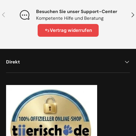
Besuchen Sie unser Support-Center
Vorherige
Näc
Kompetente Hilfe und Beratung
Vertrag widerrufen
Direkt