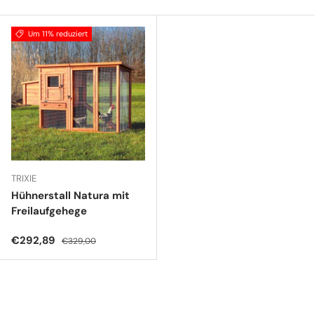
Um 11% reduziert
TRIXIE
Hühnerstall Natura mit
Freilaufgehege
Verkaufspreis
Normaler Preis
€292,89
€329,00