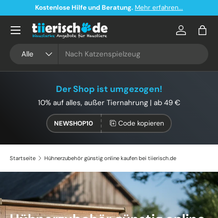
Kostenlose Hilfe und Beratung.
Mehr erfahren...
Direkt zum Inhalt
Konto
Eink
Suchen
Art
Alle
Der Shop ist umgezogen!
10% auf alles, außer Tiernahrung | ab 49 €
Code kopieren
NEWSHOP10
Startseite
Hühnerzubehör günstig online kaufen bei tiierisch.de