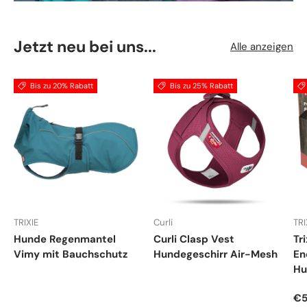
Jetzt neu bei uns...
Alle anzeigen
Bis zu 20% Rabatt
Bis zu 25% Rabatt
TRIXIE
Curli
TRI
Hunde Regenmantel
Curli Clasp Vest
Tr
Vimy mit Bauchschutz
Hundegeschirr Air-Mesh
En
Hu
Ve
€5