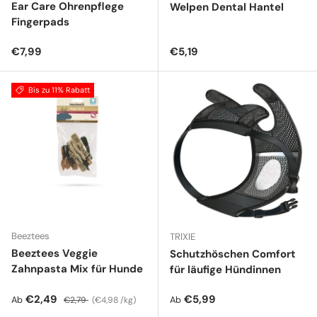
Ear Care Ohrenpflege
Welpen Dental Hantel
Fingerpads
Normaler Preis
Normaler Preis
€7,99
€5,19
Bis zu 11% Rabatt
Beeztees
TRIXIE
Beeztees Veggie
Schutzhöschen Comfort
Zahnpasta Mix für Hunde
für läufige Hündinnen
Verkaufspreis
Normaler Preis
Grundpreis
Normaler Preis
€2,49
€5,99
Ab
Ab
€2,79
€4,98 /kg