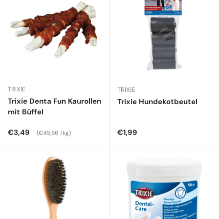
TRIXIE
TRIXIE
Trixie Denta Fun Kaurollen
Trixie Hundekotbeutel
mit Büffel
Normaler Preis
Grundpreis
Normaler Preis
€3,49
€1,99
€49,86 /kg