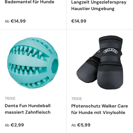
Bademantel für Hunde
Langzeit Ungezieferspray
Haustier Umgebung
Normaler Preis
Normaler Preis
€14,99
€14,99
Ab
TRIXIE
TRIXIE
Denta Fun Hundeball
Pfotenschutz Walker Care
massiert Zahnfleisch
für Hunde mit Vinylsohle
Normaler Preis
Normaler Preis
€2,99
€5,99
Ab
Ab