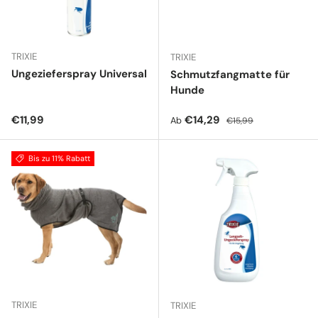
TRIXIE
TRIXIE
Ungezieferspray Universal
Schmutzfangmatte für
Hunde
Normaler Preis
Verkaufspreis
Normaler Preis
€11,99
€14,29
Ab
€15,99
Bis zu 11% Rabatt
TRIXIE
TRIXIE