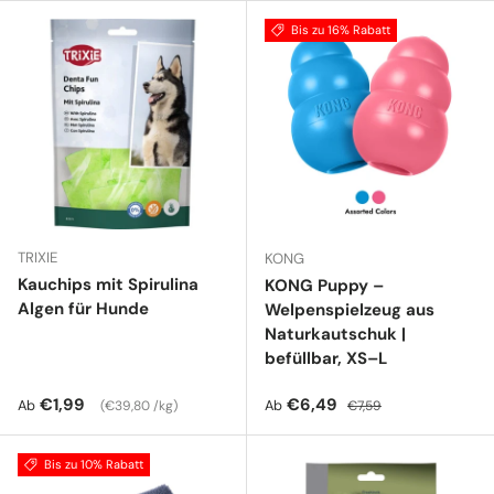
Bis zu 16% Rabatt
TRIXIE
KONG
Kauchips mit Spirulina
KONG Puppy –
Algen für Hunde
Welpenspielzeug aus
Naturkautschuk |
befüllbar, XS–L
Normaler Preis
Grundpreis
Verkaufspreis
Normaler Preis
€1,99
€6,49
Ab
Ab
€39,80 /kg
€7,59
Bis zu 10% Rabatt