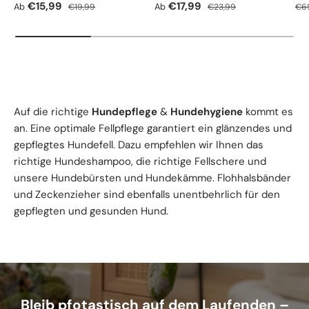
Verkaufspreis
Normaler Preis
Verkaufspreis
Normaler Preis
Nor
€15,99
€17,99
Ab
Ab
€19,99
€23,99
€6
Auf die richtige
Hundepflege
&
Hundehygiene
kommt es
an. Eine optimale Fellpflege garantiert ein glänzendes und
gepflegtes Hundefell. Dazu empfehlen wir Ihnen das
richtige Hundeshampoo, die richtige Fellschere und
unsere Hundebürsten und Hundekämme. Flohhalsbänder
und Zeckenzieher sind ebenfalls unentbehrlich für den
gepflegten und gesunden Hund.
Bleib pfotastisch auf dem Laufenden –