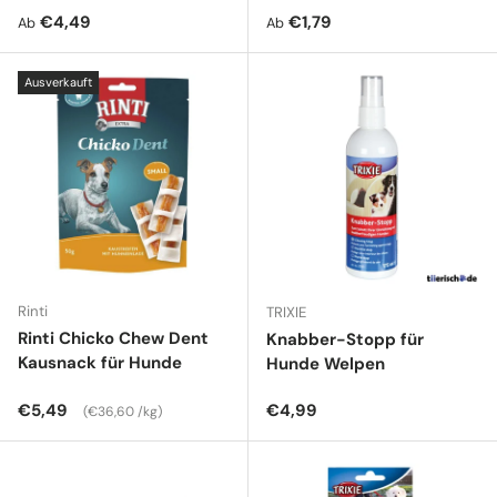
Normaler Preis
Normaler Preis
€4,49
€1,79
Ab
Ab
Ausverkauft
Rinti
TRIXIE
Rinti Chicko Chew Dent
Knabber-Stopp für
Kausnack für Hunde
Hunde Welpen
Normaler Preis
Grundpreis
Normaler Preis
€5,49
€4,99
€36,60 /kg