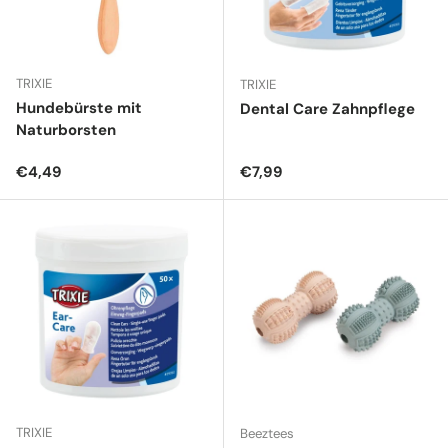
TRIXIE
TRIXIE
Hundebürste mit
Dental Care Zahnpflege
Naturborsten
Normaler Preis
Normaler Preis
€4,49
€7,99
TRIXIE
Beeztees