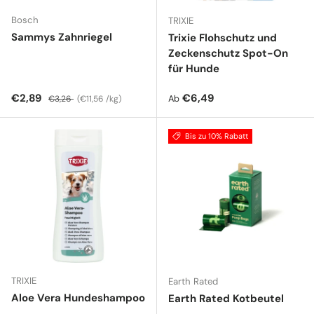
Bosch
TRIXIE
Sammys Zahnriegel
Trixie Flohschutz und
Zeckenschutz Spot-On
für Hunde
Verkaufspreis
Normaler Preis
Grundpreis
Normaler Preis
€2,89
€6,49
Ab
€3,26
€11,56 /kg
Bis zu 10% Rabatt
TRIXIE
Earth Rated
Aloe Vera Hundeshampoo
Earth Rated Kotbeutel