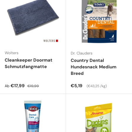
Wolters
Dr. Clauders
Cleankeeper Doormat
Country Dental
Schmutzfangmatte
Hundesnack Medium
Breed
Verkaufspreis
Normaler Preis
Normaler Preis
Grundpreis
€17,99
€5,19
Ab
€19,99
€43,25 /kg