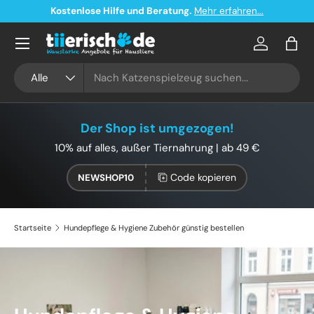
Kostenloser Versand ab 49€ in Deutschland
Direkt zum Inhalt
Konto
Eink
Suchen
Art
Alle
Der Shop ist umgezogen!
10% auf alles, außer Tiernahrung | ab 49 €
Code kopieren
NEWSHOP10
Startseite
Hundepflege & Hygiene Zubehör günstig bestellen