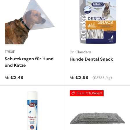
TRIXIE
Dr. Clauders
Schutzkragen für Hund
Hunde Dental Snack
und Katze
Normaler Preis
Normaler Preis
Grundpreis
€2,49
€2,99
Ab
Ab
€37,38 /kg
Bis zu 11% Rabatt