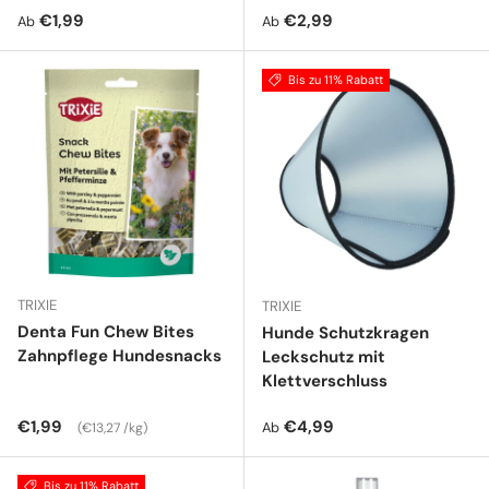
Normaler Preis
Normaler Preis
€1,99
€2,99
Ab
Ab
Bis zu 11% Rabatt
TRIXIE
TRIXIE
Denta Fun Chew Bites
Hunde Schutzkragen
Zahnpflege Hundesnacks
Leckschutz mit
Klettverschluss
Normaler Preis
Grundpreis
Normaler Preis
€1,99
€4,99
Ab
€13,27 /kg
Bis zu 11% Rabatt