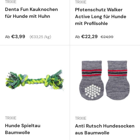
TRIXIE
TRIXIE
Denta Fun Kauknochen
Pfotenschutz Walker
für Hunde mit Huhn
Active Long für Hunde
mit Profilsohle
Normaler Preis
Grundpreis
Verkaufspreis
Normaler Preis
€3,99
€22,29
Ab
Ab
€33,25 /kg
€24,99
TRIXIE
TRIXIE
Hunde Spieltau
Anti Rutsch Hundesocken
Baumwolle
aus Baumwolle