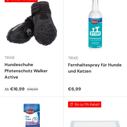
TRIXIE
TRIXIE
Hundeschuhe
Fernhaltespray für Hunde
Pfotenschutz Walker
und Katzen
Active
Verkaufspreis
Normaler Preis
Normaler Preis
€16,99
€6,99
Ab
€18,99
Bis zu 11% Rabatt