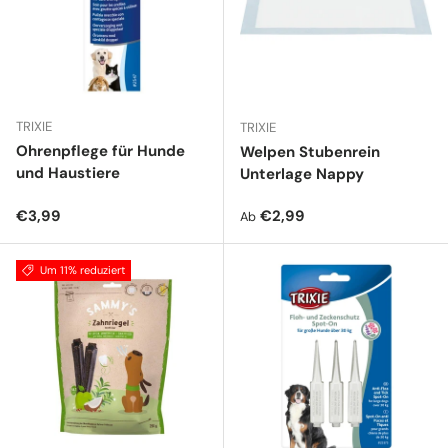
TRIXIE
TRIXIE
Ohrenpflege für Hunde
Welpen Stubenrein
und Haustiere
Unterlage Nappy
Normaler Preis
Normaler Preis
€3,99
€2,99
Ab
Um 11% reduziert