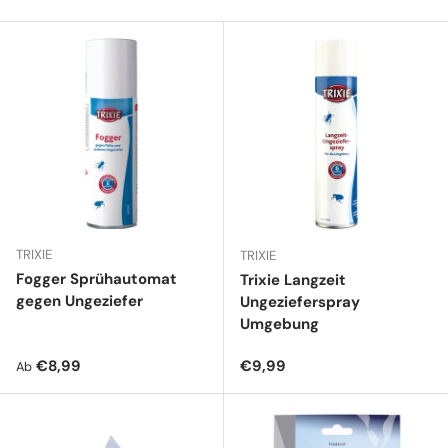
TRIXIE
TRIXIE
Fogger Sprühautomat
Trixie Langzeit
gegen Ungeziefer
Ungezieferspray
Umgebung
Normaler Preis
Normaler Preis
€8,99
€9,99
Ab