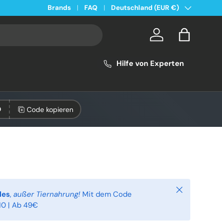
Land/Region
Kostenloser Versand ab 49€ in Deutschland
Brands
FAQ
Deutschland (EUR €)
Konto
Einkaufsta
Hilfe von Experten
Code kopieren
0
Schließen
les
,
außer Tiernahrung!
Mit dem Code
0 | Ab 49€