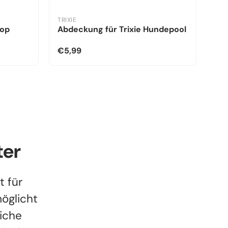
TRIXIE
kop
Abdeckung für Trixie Hundepool
€5,99
ter
t für
möglicht
liche