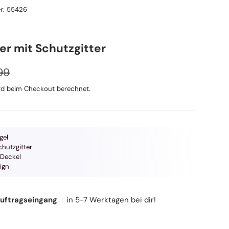
r:
55426
r mit Schutzgitter
aler Preis
eis
99
d beim Checkout berechnet.
gel
hutzgitter
Deckel
ign
Auftragseingang
in 5-7 Werktagen bei dir!