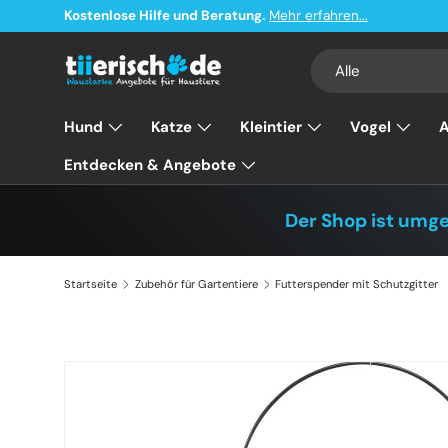
Kostenlose Hilfe und Beratung.
Mehr erfahren...
Direkt zum Inhalt
Suchen
Art
Alle
Hund
Katze
Kleintier
Vogel
A
Entdecken & Angebote
Der Shop ist umg
Startseite
Zubehör für Gartentiere
Futterspender mit Schutzgitter
Zu Produktinformationen springen