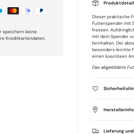
Produktdetai
Dieser praktische Fu
Futterspender mit S
fressen. Aufdringl
r speichern keine
mit dem Spender vo
hre Kreditkartendaten.
fernhalten. Der ab
besonders leichte F
einen luxuriösen An
Das abgebildete Fut
Sicherheitshi
Herstellerinf
Lieferung un