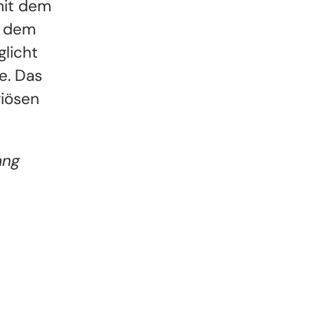
mit dem
n dem
licht
e. Das
riösen
ang