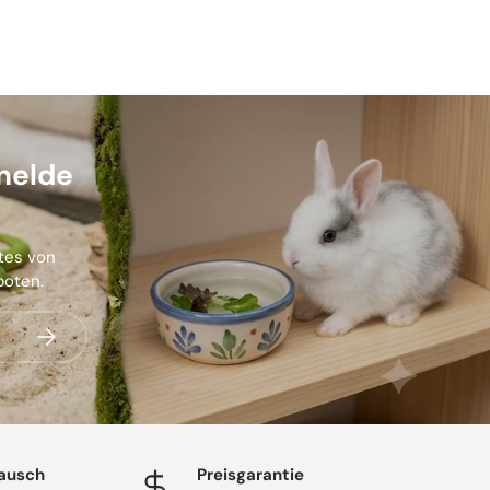
melde
stes von
boten.
Abonnieren
ausch
Preisgarantie