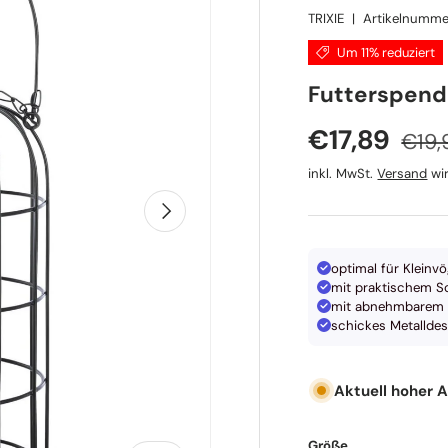
TRIXIE
|
Artikelnumme
Um 11% reduziert
TRIXIE
Futterspende
Norm
Verkaufspr
€17,89
€19,
inkl. MwSt.
Versand
wir
Nächste
optimal für Kleinvö
mit praktischem Sc
mit abnehmbarem 
schickes Metalldes
Aktuell hoher 
Größe