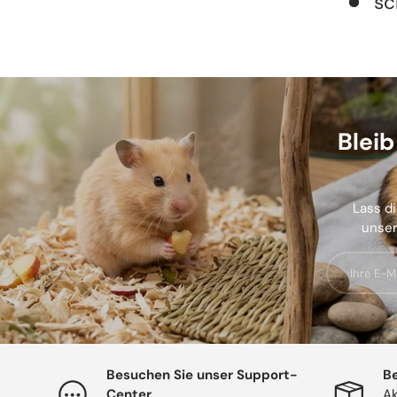
sc
Blei
Lass di
unser
E-Mail
Besuchen Sie unser Support-
Be
Center
Ak