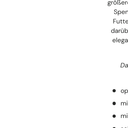
größer
Spen
Futt
darüb
elega
Da
op
mi
mi