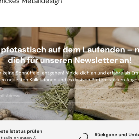
hickes Metalldesign
b pfotastisch auf dem Laufenden – 
dich für unseren Newsletter an!
r keine Schnüffelei entgehen! Melde dich an und erfahre als Er
en neuesten Kollektionen und exklusiven Pfoten-starken Ange
stellstatus prüfen
Rückgabe und Umt
tualisierungen &