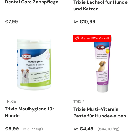
Dental Care Zahnpflege
Trixie Lachsöl für Hunde
und Katzen
Normaler Preis
Normaler Preis
€7,99
€10,99
Ab
Bis zu 30% Rabatt
TRIXIE
TRIXIE
Trixie Maulhygiene für
Trixie Multi-Vitamin
Hunde
Paste für Hundewelpen
Normaler Preis
Grundpreis
Normaler Preis
Grundpreis
€6,99
€4,49
Ab
€31,77 /kg
€44,90 /kg