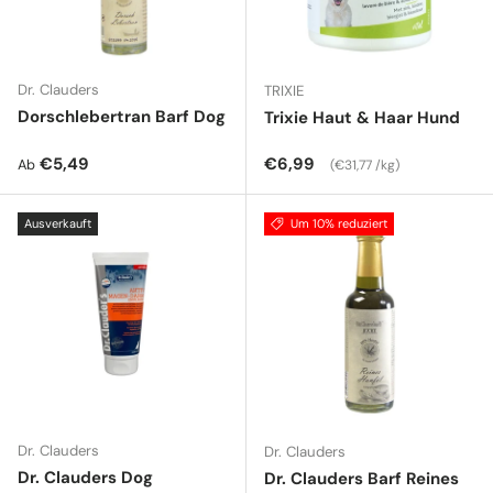
Dr. Clauders
TRIXIE
Dorschlebertran Barf Dog
Trixie Haut & Haar Hund
Normaler Preis
Normaler Preis
Grundpreis
€5,49
€6,99
Ab
€31,77 /kg
Ausverkauft
Um 10% reduziert
Dr. Clauders
Dr. Clauders
Dr. Clauders Dog
Dr. Clauders Barf Reines