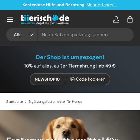
Kostenlose Hilfe und Beratung.
Mehr erfahren...
Direkt zum Inhalt
Konto
Eink
Suchen
Art
Alle
Der Shop ist umgezogen!
10% auf alles, außer Tiernahrung | ab 49 €
Code kopieren
NEWSHOP10
Startseite
Ergänzungsfuttermittel für Hunde