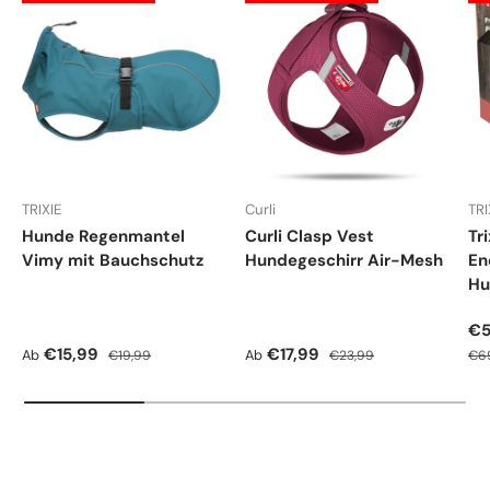
TRIXIE
Curli
TRI
Hunde Regenmantel
Curli Clasp Vest
Tr
Vimy mit Bauchschutz
Hundegeschirr Air-Mesh
En
Hu
Ve
€5
Verkaufspreis
Normaler Preis
Verkaufspreis
Normaler Preis
Nor
€15,99
€17,99
Ab
Ab
€19,99
€23,99
€6