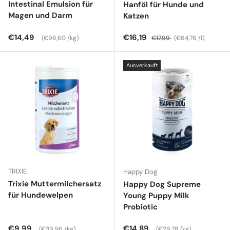
Intestinal Emulsion für
Hanföl für Hunde und
Magen und Darm
Katzen
Normaler Preis
Grundpreis
Verkaufspreis
Normaler Preis
Grundpreis
€14,49
€16,19
€96,60 /kg
€17,99
€64,76 /l
Ausverkauft
TRIXIE
Happy Dog
Trixie Muttermilchersatz
Happy Dog Supreme
für Hundewelpen
Young Puppy Milk
Probiotic
Normaler Preis
Grundpreis
Normaler Preis
Grundpreis
€9,99
€14,89
€39,96 /kg
€29,78 /kg