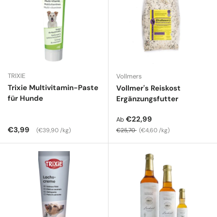
TRIXIE
Vollmers
Trixie Multivitamin-Paste
Vollmer's Reiskost
für Hunde
Ergänzungsfutter
Verkaufspreis
€22,99
Ab
Normaler Preis
Grundpreis
Normaler Preis
Grundpreis
€3,99
€39,90 /kg
€25,70
€4,60 /kg