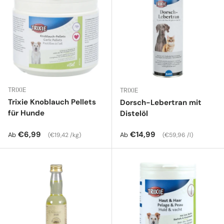
TRIXIE
TRIXIE
Trixie Knoblauch Pellets
Dorsch-Lebertran mit
für Hunde
Distelöl
Normaler Preis
Grundpreis
Normaler Preis
Grundpreis
€6,99
€14,99
Ab
Ab
€19,42 /kg
€59,96 /l