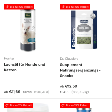
Bis zu 10% Rabatt
Bis zu 16% Rabatt
Hunter
Dr. Clauders
Lachsöl für Hunde und
Supplement
Katzen
Nahrungsergänzungs-
Snacks
Verkaufspreis
€12,59
Ab
Verkaufspreis
Normaler Preis
Grundpreis
Normaler Preis
Grundpreis
€11,69
Ab
€12,99
€46,76 /l
€14,99
€83,93 /kg
Bis zu 11% Rabatt
Bis zu 15% Rabatt