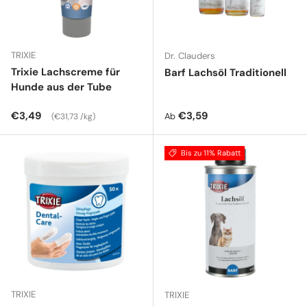
TRIXIE
Dr. Clauders
Trixie Lachscreme für
Barf Lachsöl Traditionell
Hunde aus der Tube
Normaler Preis
Grundpreis
Normaler Preis
€3,49
€3,59
Ab
€31,73 /kg
Bis zu 11% Rabatt
TRIXIE
TRIXIE