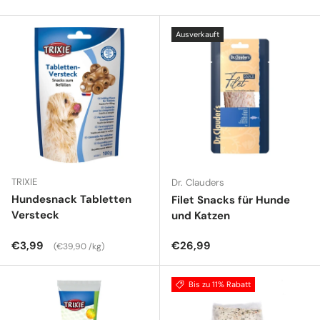
Ausverkauft
TRIXIE
Dr. Clauders
Hundesnack Tabletten
Filet Snacks für Hunde
Versteck
und Katzen
Normaler Preis
Grundpreis
Normaler Preis
€3,99
€26,99
€39,90 /kg
Bis zu 11% Rabatt