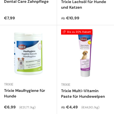
Dental Care Zahnpflege
Trixie Lachsöl für Hunde
und Katzen
Normaler Preis
Normaler Preis
€7,99
€10,99
Ab
Bis zu 30% Rabatt
TRIXIE
TRIXIE
Trixie Maulhygiene für
Trixie Multi-Vitamin
Hunde
Paste für Hundewelpen
Normaler Preis
Grundpreis
Normaler Preis
Grundpreis
€6,99
€4,49
Ab
€31,77 /kg
€44,90 /kg