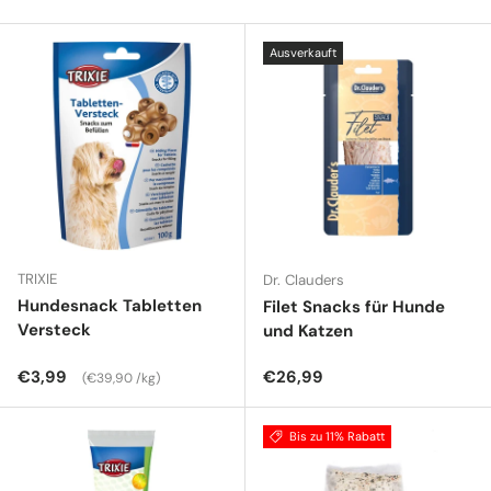
Ausverkauft
TRIXIE
Dr. Clauders
Hundesnack Tabletten
Filet Snacks für Hunde
Versteck
und Katzen
Normaler Preis
Grundpreis
Normaler Preis
€3,99
€26,99
€39,90 /kg
Bis zu 11% Rabatt