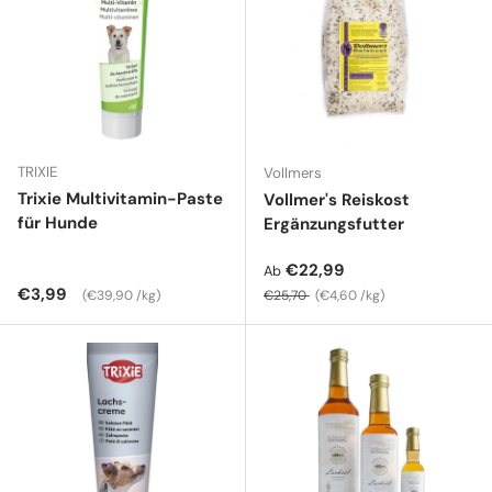
TRIXIE
Vollmers
Trixie Multivitamin-Paste
Vollmer's Reiskost
für Hunde
Ergänzungsfutter
Verkaufspreis
€22,99
Ab
Normaler Preis
Grundpreis
Normaler Preis
Grundpreis
€3,99
€39,90 /kg
€25,70
€4,60 /kg