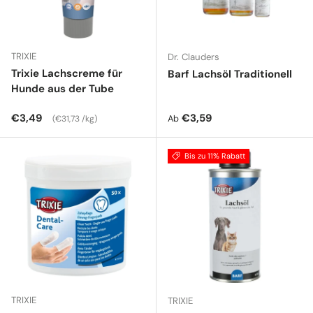
TRIXIE
Dr. Clauders
Trixie Lachscreme für
Barf Lachsöl Traditionell
Hunde aus der Tube
Normaler Preis
Grundpreis
Normaler Preis
€3,49
€3,59
Ab
€31,73 /kg
Bis zu 11% Rabatt
TRIXIE
TRIXIE