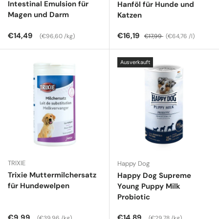
Intestinal Emulsion für
Hanföl für Hunde und
Magen und Darm
Katzen
Normaler Preis
Grundpreis
Verkaufspreis
Normaler Preis
Grundpreis
€14,49
€16,19
€96,60 /kg
€17,99
€64,76 /l
Ausverkauft
TRIXIE
Happy Dog
Trixie Muttermilchersatz
Happy Dog Supreme
für Hundewelpen
Young Puppy Milk
Probiotic
Normaler Preis
Grundpreis
Normaler Preis
Grundpreis
€9,99
€14,89
€39,96 /kg
€29,78 /kg