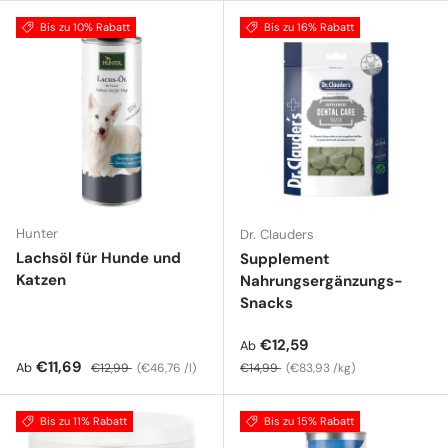
Bis zu 10% Rabatt
Bis zu 16% Rabatt
Hunter
Dr. Clauders
Lachsöl für Hunde und
Supplement
Katzen
Nahrungsergänzungs-
Snacks
Verkaufspreis
€12,59
Ab
Verkaufspreis
Normaler Preis
Grundpreis
Normaler Preis
Grundpreis
€11,69
Ab
€12,99
€46,76 /l
€14,99
€83,93 /kg
Bis zu 11% Rabatt
Bis zu 15% Rabatt