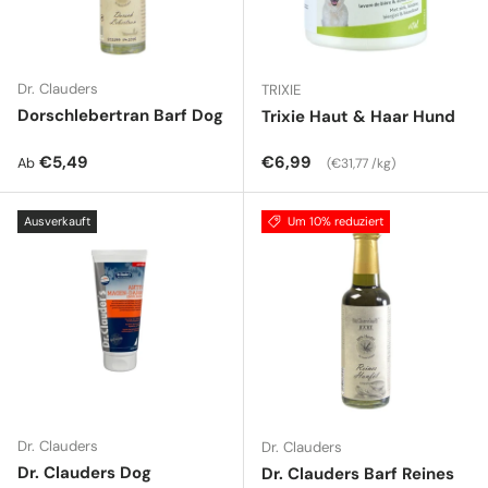
Dr. Clauders
TRIXIE
Dorschlebertran Barf Dog
Trixie Haut & Haar Hund
Normaler Preis
Normaler Preis
Grundpreis
€5,49
€6,99
Ab
€31,77 /kg
Ausverkauft
Um 10% reduziert
Dr. Clauders
Dr. Clauders
Dr. Clauders Dog
Dr. Clauders Barf Reines