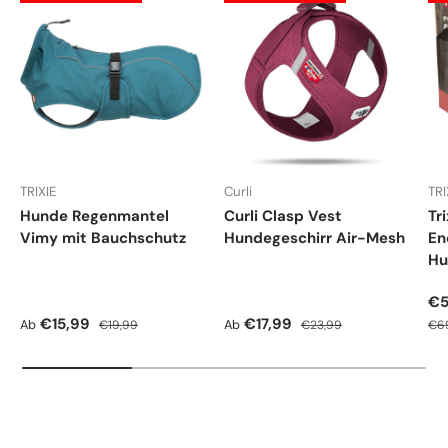
TRIXIE
Curli
TRI
Hunde Regenmantel
Curli Clasp Vest
Tr
Vimy mit Bauchschutz
Hundegeschirr Air-Mesh
En
Hu
Ve
€5
Verkaufspreis
Normaler Preis
Verkaufspreis
Normaler Preis
Nor
€15,99
€17,99
Ab
Ab
€19,99
€23,99
€6