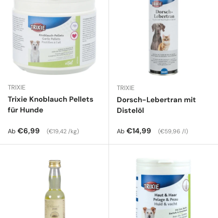
TRIXIE
TRIXIE
Trixie Knoblauch Pellets
Dorsch-Lebertran mit
für Hunde
Distelöl
Normaler Preis
Grundpreis
Normaler Preis
Grundpreis
€6,99
€14,99
Ab
Ab
€19,42 /kg
€59,96 /l