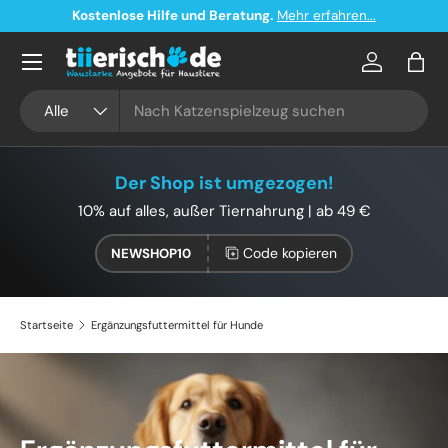
Kostenlose Hilfe und Beratung.
Mehr erfahren...
Direkt zum Inhalt
Konto
Eink
Suchen
Art
Alle
Der Shop ist umgezogen!
10% auf alles, außer Tiernahrung | ab 49 €
Code kopieren
NEWSHOP10
Startseite
Ergänzungsfuttermittel für Hunde