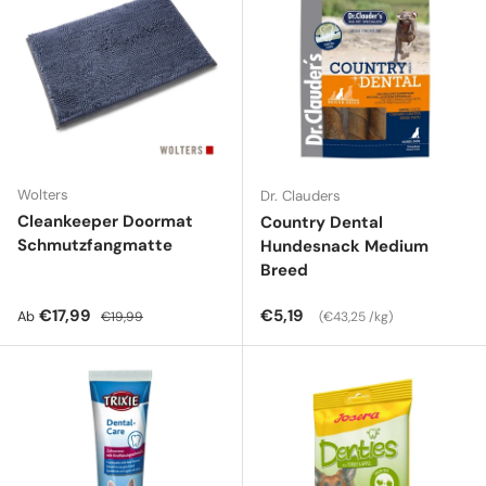
Wolters
Dr. Clauders
Cleankeeper Doormat
Country Dental
Schmutzfangmatte
Hundesnack Medium
Breed
Verkaufspreis
Normaler Preis
Normaler Preis
Grundpreis
€17,99
€5,19
Ab
€19,99
€43,25 /kg