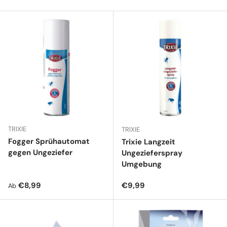
TRIXIE
TRIXIE
Fogger Sprühautomat
Trixie Langzeit
gegen Ungeziefer
Ungezieferspray
Umgebung
Normaler Preis
Normaler Preis
€8,99
€9,99
Ab