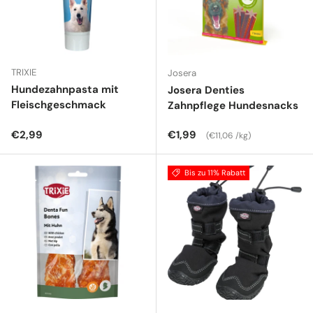
TRIXIE
Josera
Hundezahnpasta mit
Josera Denties
Fleischgeschmack
Zahnpflege Hundesnacks
Normaler Preis
Normaler Preis
Grundpreis
€2,99
€1,99
€11,06 /kg
Bis zu 11% Rabatt