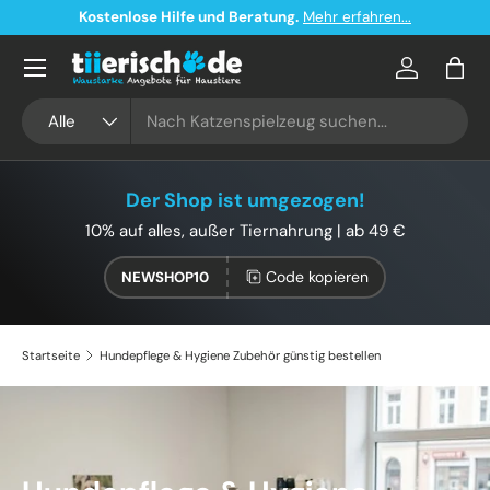
Kostenloser Versand ab 49€ in Deutschland
Direkt zum Inhalt
Konto
Eink
Suchen
Art
Alle
Der Shop ist umgezogen!
10% auf alles, außer Tiernahrung | ab 49 €
Code kopieren
NEWSHOP10
Startseite
Hundepflege & Hygiene Zubehör günstig bestellen