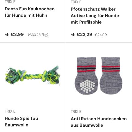
TRIXIE
TRIXIE
Denta Fun Kauknochen
Pfotenschutz Walker
für Hunde mit Huhn
Active Long für Hunde
mit Profilsohle
Normaler Preis
Grundpreis
Verkaufspreis
Normaler Preis
€3,99
€22,29
Ab
Ab
€33,25 /kg
€24,99
TRIXIE
TRIXIE
Hunde Spieltau
Anti Rutsch Hundesocken
Baumwolle
aus Baumwolle