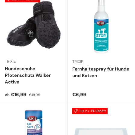
TRIXIE
TRIXIE
Hundeschuhe
Fernhaltespray für Hunde
Pfotenschutz Walker
und Katzen
Active
Verkaufspreis
Normaler Preis
Normaler Preis
€16,99
€6,99
Ab
€18,99
Bis zu 11% Rabatt