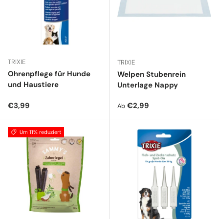
TRIXIE
TRIXIE
Ohrenpflege für Hunde
Welpen Stubenrein
und Haustiere
Unterlage Nappy
Normaler Preis
Normaler Preis
€3,99
€2,99
Ab
Um 11% reduziert