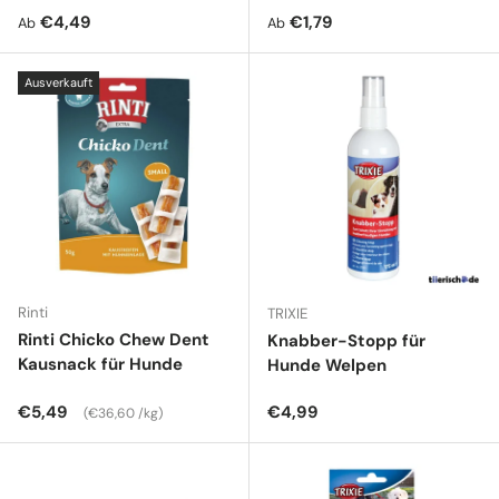
Normaler Preis
Normaler Preis
€4,49
€1,79
Ab
Ab
Ausverkauft
Rinti
TRIXIE
Rinti Chicko Chew Dent
Knabber-Stopp für
Kausnack für Hunde
Hunde Welpen
Normaler Preis
Grundpreis
Normaler Preis
€5,49
€4,99
€36,60 /kg