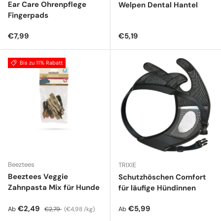
Ear Care Ohrenpflege
Welpen Dental Hantel
Fingerpads
Normaler Preis
Normaler Preis
€7,99
€5,19
Bis zu 11% Rabatt
Beeztees
TRIXIE
Beeztees Veggie
Schutzhöschen Comfort
Zahnpasta Mix für Hunde
für läufige Hündinnen
Verkaufspreis
Normaler Preis
Grundpreis
Normaler Preis
€2,49
€5,99
Ab
Ab
€2,79
€4,98 /kg