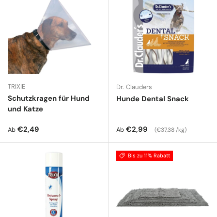
TRIXIE
Dr. Clauders
Schutzkragen für Hund
Hunde Dental Snack
und Katze
Normaler Preis
Normaler Preis
Grundpreis
€2,49
€2,99
Ab
Ab
€37,38 /kg
Bis zu 11% Rabatt