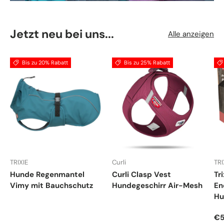
Jetzt neu bei uns...
Alle anzeigen
Bis zu 20% Rabatt
Bis zu 25% Rabatt
TRIXIE
Curli
TRI
Hunde Regenmantel
Curli Clasp Vest
Tr
Vimy mit Bauchschutz
Hundegeschirr Air-Mesh
En
Hu
Ve
€5