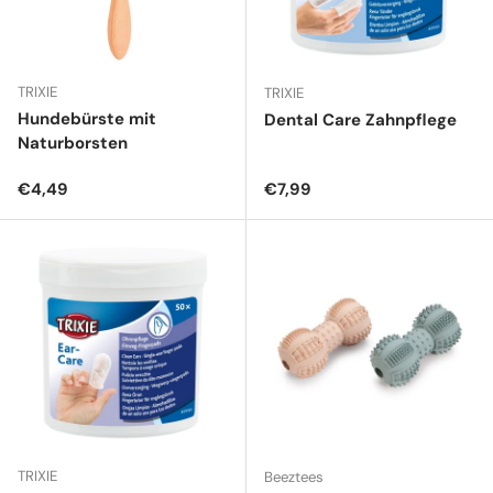
TRIXIE
TRIXIE
Hundebürste mit
Dental Care Zahnpflege
Naturborsten
Normaler Preis
Normaler Preis
€4,49
€7,99
TRIXIE
Beeztees