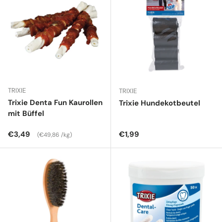
TRIXIE
TRIXIE
Trixie Denta Fun Kaurollen
Trixie Hundekotbeutel
mit Büffel
Normaler Preis
Grundpreis
Normaler Preis
€3,49
€1,99
€49,86 /kg