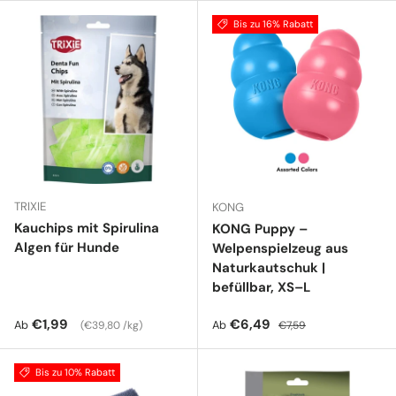
Bis zu 16% Rabatt
TRIXIE
KONG
Kauchips mit Spirulina
KONG Puppy –
Algen für Hunde
Welpenspielzeug aus
Naturkautschuk |
befüllbar, XS–L
Normaler Preis
Grundpreis
Verkaufspreis
Normaler Preis
€1,99
€6,49
Ab
Ab
€39,80 /kg
€7,59
Bis zu 10% Rabatt