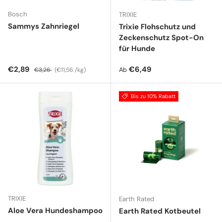
Bosch
TRIXIE
Sammys Zahnriegel
Trixie Flohschutz und
Zeckenschutz Spot-On
für Hunde
Verkaufspreis
Normaler Preis
Grundpreis
Normaler Preis
€2,89
€6,49
Ab
€3,26
€11,56 /kg
Bis zu 10% Rabatt
TRIXIE
Earth Rated
Aloe Vera Hundeshampoo
Earth Rated Kotbeutel