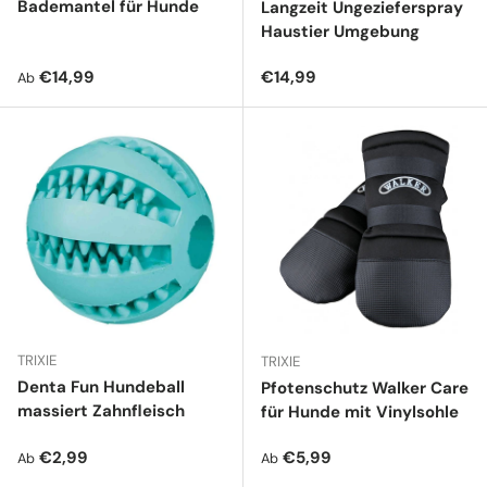
Bademantel für Hunde
Langzeit Ungezieferspray
Haustier Umgebung
Normaler Preis
Normaler Preis
€14,99
€14,99
Ab
TRIXIE
TRIXIE
Denta Fun Hundeball
Pfotenschutz Walker Care
massiert Zahnfleisch
für Hunde mit Vinylsohle
Normaler Preis
Normaler Preis
€2,99
€5,99
Ab
Ab