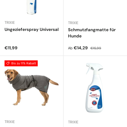
TRIXIE
TRIXIE
Ungezieferspray Universal
Schmutzfangmatte für
Hunde
Normaler Preis
Verkaufspreis
Normaler Preis
€11,99
€14,29
Ab
€15,99
Bis zu 11% Rabatt
TRIXIE
TRIXIE