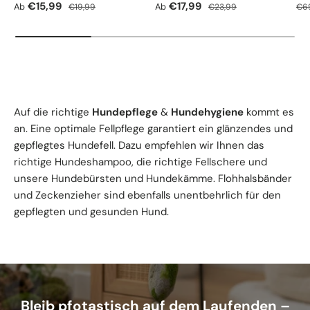
Verkaufspreis
Normaler Preis
Verkaufspreis
Normaler Preis
Nor
€15,99
€17,99
Ab
Ab
€19,99
€23,99
€6
Auf die richtige
Hundepflege
&
Hundehygiene
kommt es
an. Eine optimale Fellpflege garantiert ein glänzendes und
gepflegtes Hundefell. Dazu empfehlen wir Ihnen das
richtige Hundeshampoo, die richtige Fellschere und
unsere Hundebürsten und Hundekämme. Flohhalsbänder
und Zeckenzieher sind ebenfalls unentbehrlich für den
gepflegten und gesunden Hund.
Bleib pfotastisch auf dem Laufenden –