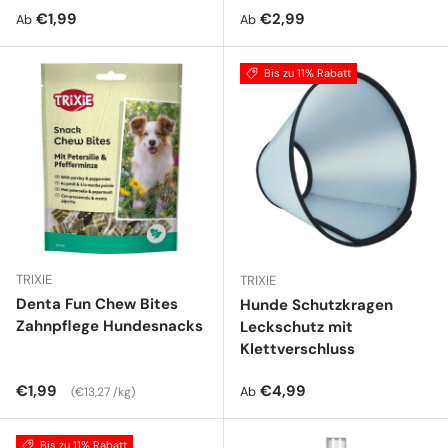
Normaler Preis
Normaler Preis
€1,99
€2,99
Ab
Ab
Bis zu 11% Rabatt
TRIXIE
TRIXIE
Denta Fun Chew Bites
Hunde Schutzkragen
Zahnpflege Hundesnacks
Leckschutz mit
Klettverschluss
Normaler Preis
Grundpreis
Normaler Preis
€1,99
€4,99
Ab
€13,27 /kg
Bis zu 11% Rabatt