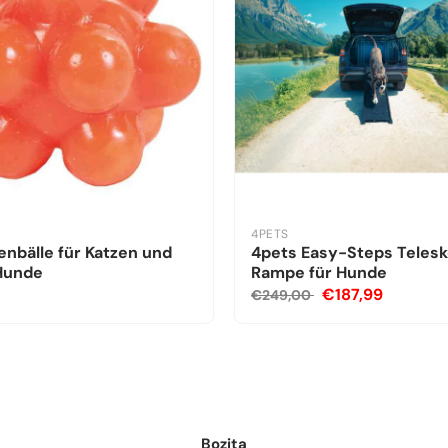
4PETS
nbälle für Katzen und
4pets Easy-Steps Teles
 Hunde
Rampe für Hunde
€187,99
€249,00
Bozita