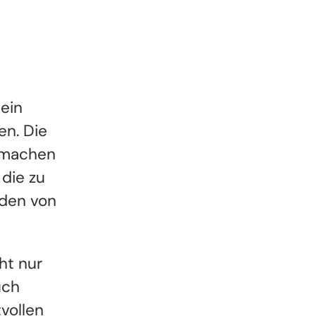
 ein
en. Die
s machen
 die zu
rden von
ht nur
uch
vollen