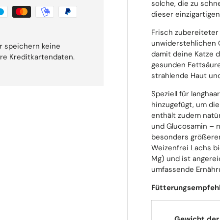
solche, die zu schn
dieser einzigartigen
Frisch zubereiteter
unwiderstehlichen 
r speichern keine
damit deine Katze d
hre Kreditkartendaten.
gesunden Fettsäuren
strahlende Haut und
Speziell für langha
hinzugefügt, um die
enthält zudem natü
und Glucosamin – n
besonders größeren
Weizenfrei Lachs bi
Mg) und ist angerei
umfassende Ernähr
Fütterungsempfeh
Gewicht der