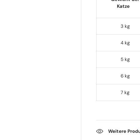
Katze
3 kg
4 kg
5 kg
6 kg
7 kg
Weitere Prod