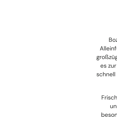
Boz
Allein
großzüg
es zur
schnell
Frisc
un
beson