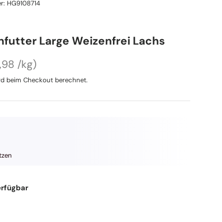
r:
HG9108714
nfutter Large Weizenfrei Lachs
ndpreis
reis
,98 /kg
d beim Checkout berechnet.
tzen
erfügbar