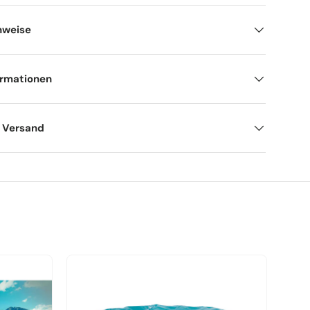
nweise
ormationen
d Versand