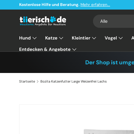
Kostenlose Hilfe und Beratung.
Mehr erfahren...
Direkt zum Inhalt
Suchen
Art
Alle
Hund
Katze
Kleintier
Vogel
A
Entdecken & Angebote
Der Shop ist umg
Startseite
Bozita Katzenfutter Large Weizenfrei Lachs
Zu Produktinformationen springen