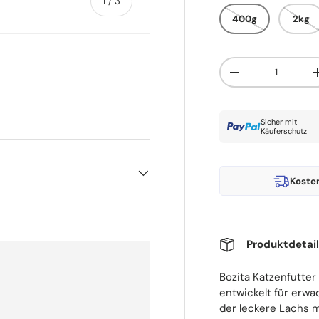
von
1
/
3
400g
2kg
Anzahl
Menge verringern
t laden
Sicher mit
Käuferschutz
Koste
Produktdetai
Bozita Katzenfutter 
entwickelt für erw
der leckere Lachs 