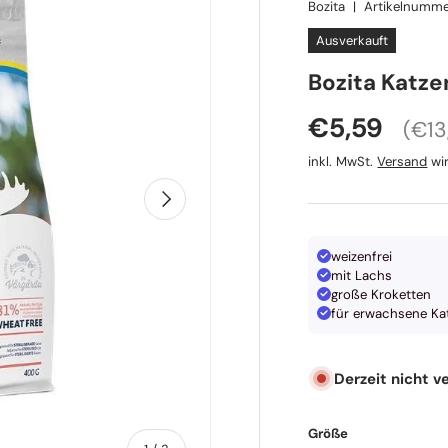
Bozita
|
Artikelnumme
Ausverkauft
Bozita Katze
Gru
Normaler P
€5,59
€13
inkl. MwSt.
Versand
wir
Nächste
weizenfrei
mit Lachs
große Kroketten
für erwachsene Ka
Derzeit nicht v
Größe