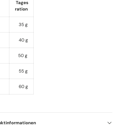
Tages
ration
35 g
40 g
50 g
55 g
60 g
uktinformationen