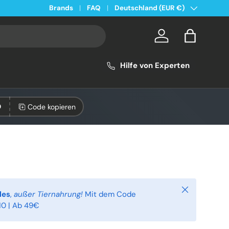
Land/Region
Kostenloser Versand ab 49€ in Deutschland
Brands
FAQ
Deutschland (EUR €)
Konto
Einkaufsta
Hilfe von Experten
Code kopieren
0
Schließen
les
,
außer Tiernahrung!
Mit dem Code
0 | Ab 49€