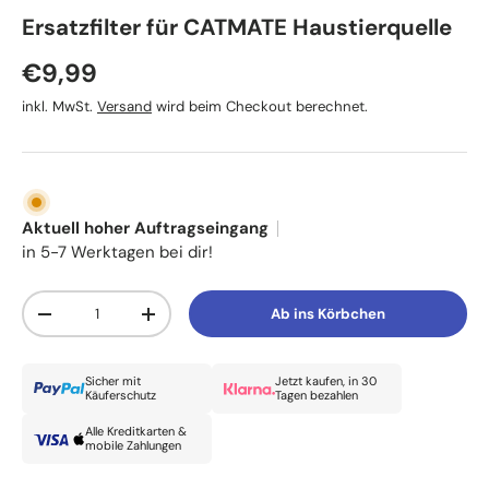
CAT MATE
Ersatzfilter für CATMATE Haustierquelle
Normaler Preis
€9,99
inkl. MwSt.
Versand
wird beim Checkout berechnet.
Aktuell hoher Auftragseingang
in 5-7 Werktagen bei dir!
Anzahl
Ab ins Körbchen
Menge verringern
Menge erhöhen
Sicher mit
Jetzt kaufen, in 30
Käuferschutz
Tagen bezahlen
Alle Kreditkarten &
mobile Zahlungen