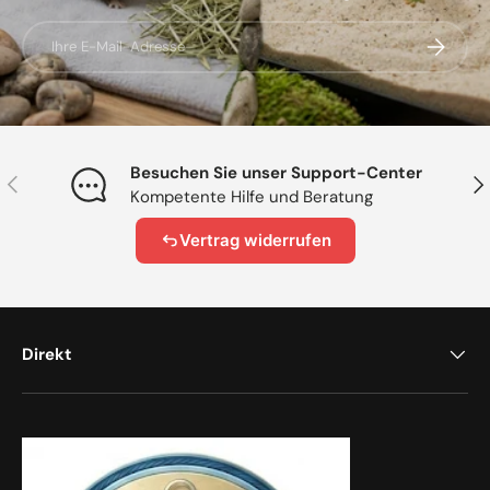
E-Mail
Abonnier
Besuchen Sie unser Support-Center
Vorherige
Näc
Kompetente Hilfe und Beratung
Vertrag widerrufen
Direkt