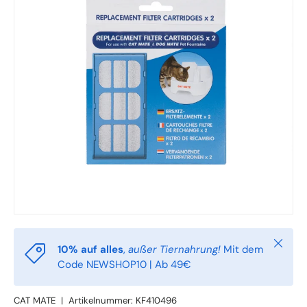
Schlie
10% auf alles
,
außer Tiernahrung!
Mit dem
Code NEWSHOP10 | Ab 49€
CAT MATE
|
Artikelnummer:
KF410496