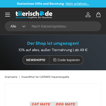
Kostenlose Hilfe und Beratung.
Mehr erfahren...
Direkt zum Inhalt
Konto
Eink
Suchen
Art
Alle
Der Shop ist umgezogen!
10% auf alles, außer Tiernahrung | ab 49 €
Code kopieren
NEWSHOP10
Startseite
Ersatzfilter für CATMATE Haustierquelle
Zu Produktinformationen springen