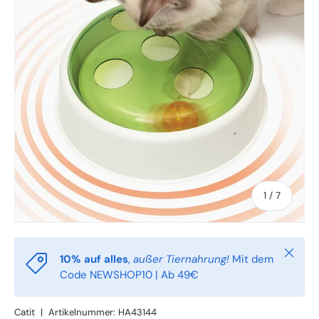
von
1
/
7
Schlie
10% auf alles
,
außer Tiernahrung!
Mit dem
Code NEWSHOP10 | Ab 49€
Catit
|
Artikelnummer:
HA43144