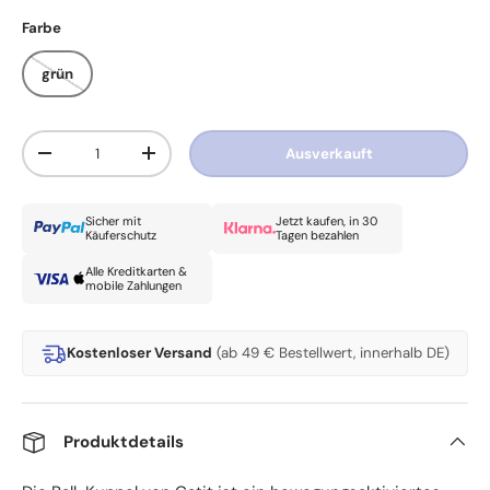
Farbe
grün
Anzahl
Ausverkauft
Menge verringern
Menge erhöhen
Sicher mit
Jetzt kaufen, in 30
Käuferschutz
Tagen bezahlen
Alle Kreditkarten &
mobile Zahlungen
Kostenloser Versand
(ab 49 € Bestellwert, innerhalb DE)
Produktdetails