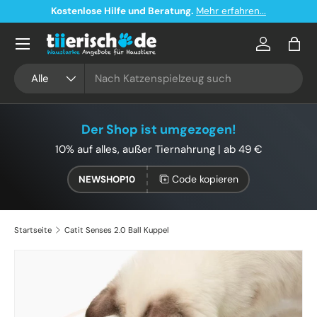
Kostenlose Hilfe und Beratung.
Mehr erfahren...
Direkt zum Inhalt
Konto
Eink
Suchen
Art
Alle
Der Shop ist umgezogen!
10% auf alles, außer Tiernahrung | ab 49 €
Code kopieren
NEWSHOP10
Startseite
Catit Senses 2.0 Ball Kuppel
Zu Produktinformationen springen