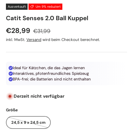
Ausverkauft
Um 9% reduziert
Catit Senses 2.0 Ball Kuppel
Normaler Preis
Verkaufspreis
€28,99
€31,99
inkl. MwSt.
Versand
wird beim Checkout berechnet.
Ideal für Kätzchen, die das Jagen lernen
Interaktives, pfotenfreundliches Spielzeug
BPA-frei; die Batterien sind nicht enthalten
Derzeit nicht verfügbar
Größe
24,5 x 9 x 24,5 cm