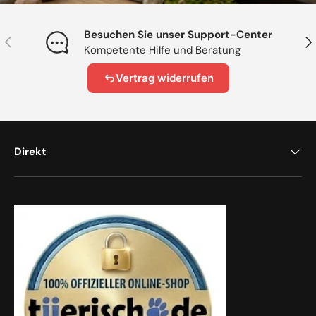
Besuchen Sie unser Support-Center
Vorherige
Näc
Kompetente Hilfe und Beratung
Vertrag widerrufen
Direkt