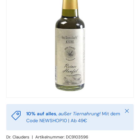
Schlie
10% auf alles
,
außer Tiernahrung!
Mit dem
Code NEWSHOP10 | Ab 49€
Dr. Clauders
|
Artikelnummer:
DC9103596