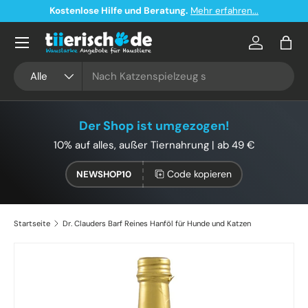
Kostenlose Hilfe und Beratung.
Mehr erfahren...
Direkt zum Inhalt
Konto
Eink
Suchen
Art
Alle
Der Shop ist umgezogen!
10% auf alles, außer Tiernahrung | ab 49 €
Code kopieren
NEWSHOP10
Startseite
Dr. Clauders Barf Reines Hanföl für Hunde und Katzen
Zu Produktinformationen springen