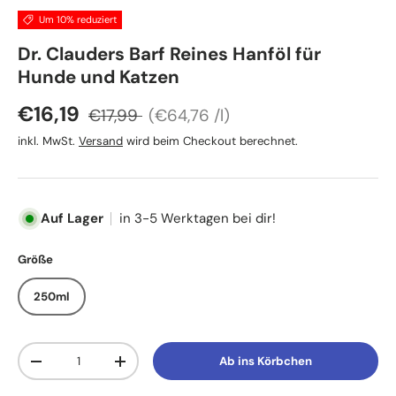
Um 10% reduziert
Dr. Clauders Barf Reines Hanföl für
Hunde und Katzen
Normaler Preis
Grundpreis
Verkaufspreis
€16,19
€17,99
€64,76 /l
inkl. MwSt.
Versand
wird beim Checkout berechnet.
Auf Lager
in 3-5 Werktagen bei dir!
Größe
250ml
Anzahl
Ab ins Körbchen
Menge verringern
Menge erhöhen