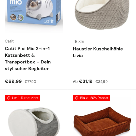
Catit
TRIXIE
Catit Pixi Mio 2-in-1
Haustier Kuschelhöhle
Katzenbett &
Livia
Transportbox – Dein
stylischer Begleiter
Verkaufspreis
Normaler Preis
Verkaufspreis
Normaler Preis
€69,99
€31,19
Ab
€77,90
€34,99
Um 11% reduziert
Bis zu 20% Rabatt