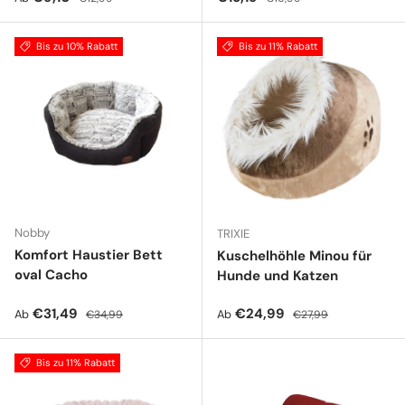
Bis zu 10% Rabatt
Bis zu 11% Rabatt
Nobby
TRIXIE
Komfort Haustier Bett
Kuschelhöhle Minou für
oval Cacho
Hunde und Katzen
Verkaufspreis
Normaler Preis
Verkaufspreis
Normaler Preis
€31,49
€24,99
Ab
Ab
€34,99
€27,99
Bis zu 11% Rabatt