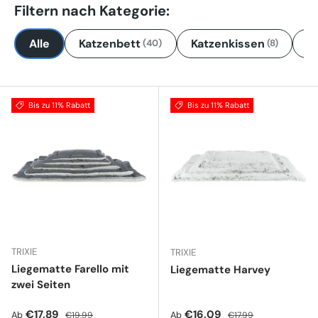
Filtern nach Kategorie:
Alle
Katzenbett
Katzenkissen
K
(40)
(8)
Bis zu 11% Rabatt
Bis zu 11% Rabatt
TRIXIE
TRIXIE
Liegematte Farello mit
Liegematte Harvey
zwei Seiten
Verkaufspreis
Normaler Preis
Verkaufspreis
Normaler Preis
€17,89
€16,09
Ab
Ab
€19,99
€17,99