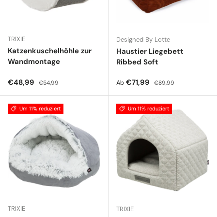
TRIXIE
Designed By Lotte
Katzenkuschelhöhle zur
Haustier Liegebett
Wandmontage
Ribbed Soft
Verkaufspreis
Normaler Preis
Verkaufspreis
Normaler Preis
€48,99
€71,99
Ab
€54,99
€89,99
Um 11% reduziert
Um 11% reduziert
TRIXIE
TRIXIE