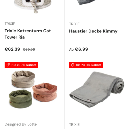
TRIXIE
TRIXIE
Trixie Katzenturm Cat
Haustier Decke Kimmy
Tower Ria
Verkaufspreis
Normaler Preis
Normaler Preis
€62,39
€6,99
Ab
€69,99
Bis zu 7% Rabatt
Bis zu 11% Rabatt
Designed By Lotte
TRIXIE