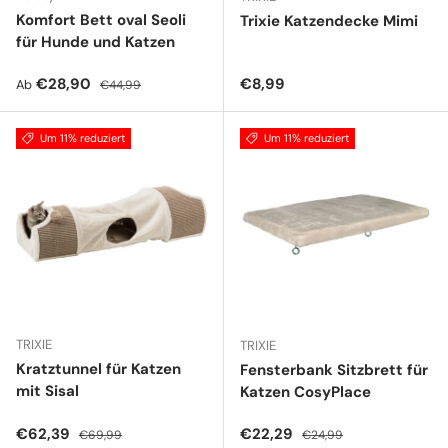
Komfort Bett oval Seoli
Trixie Katzendecke Mimi
für Hunde und Katzen
Verkaufspreis
Normaler Preis
Normaler Preis
€28,90
€8,99
Ab
€44,99
Um 11% reduziert
Um 11% reduziert
TRIXIE
TRIXIE
Kratztunnel für Katzen
Fensterbank Sitzbrett für
mit Sisal
Katzen CosyPlace
Verkaufspreis
Normaler Preis
Verkaufspreis
Normaler Preis
€62,39
€22,29
€69,99
€24,99