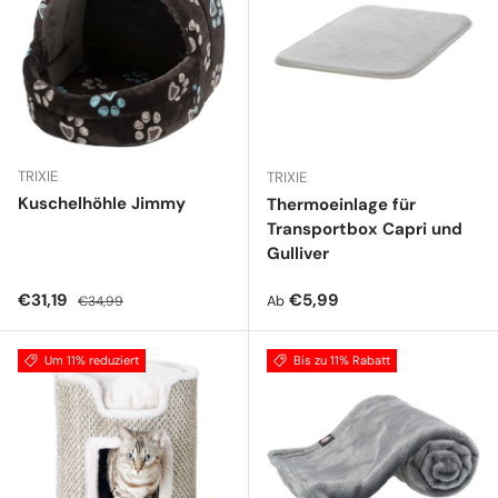
TRIXIE
TRIXIE
Kuschelhöhle Jimmy
Thermoeinlage für
Transportbox Capri und
Gulliver
Verkaufspreis
Normaler Preis
Normaler Preis
€31,19
€5,99
Ab
€34,99
Um 11% reduziert
Bis zu 11% Rabatt