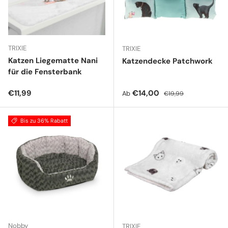
TRIXIE
TRIXIE
Katzen Liegematte Nani
Katzendecke Patchwork
für die Fensterbank
Normaler Preis
Verkaufspreis
Normaler Preis
€11,99
€14,00
Ab
€19,99
Bis zu 36% Rabatt
Nobby
TRIXIE