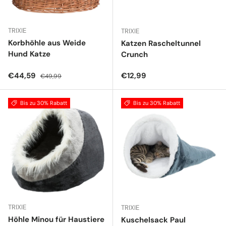
TRIXIE
TRIXIE
Korbhöhle aus Weide
Katzen Rascheltunnel
Hund Katze
Crunch
Verkaufspreis
Normaler Preis
Normaler Preis
€44,59
€12,99
€49,99
Bis zu 30% Rabatt
Bis zu 30% Rabatt
TRIXIE
TRIXIE
Höhle Minou für Haustiere
Kuschelsack Paul