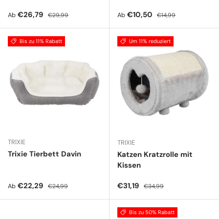
Verkaufspreis
Normaler Preis
Verkaufspreis
Normaler Preis
€26,79
€10,50
Ab
Ab
€29,99
€14,99
Bis zu 11% Rabatt
Um 11% reduziert
TRIXIE
TRIXIE
Trixie Tierbett Davin
Katzen Kratzrolle mit
Kissen
Verkaufspreis
Normaler Preis
Verkaufspreis
Normaler Preis
€22,29
€31,19
Ab
€24,99
€34,99
Bis zu 50% Rabatt