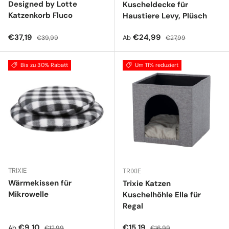
Designed by Lotte
Kuscheldecke für
Katzenkorb Fluco
Haustiere Levy, Plüsch
Verkaufspreis
Normaler Preis
Verkaufspreis
Normaler Preis
€37,19
€24,99
Ab
€39,99
€27,99
Bis zu 30% Rabatt
Um 11% reduziert
TRIXIE
TRIXIE
Wärmekissen für
Trixie Katzen
Mikrowelle
Kuschelhöhle Ella für
Regal
Verkaufspreis
Normaler Preis
Verkaufspreis
Normaler Preis
€9,10
€15,19
Ab
€12,99
€16,99