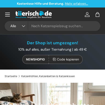
Kostenloser Versand ab 49€ in Deutschland
Direkt zum Inhalt
Konto
Eink
Suchen
Art
Alle
Der Shop ist umgezogen!
10% auf alles, außer Tiernahrung | ab 49 €
Code kopieren
NEWSHOP10
Startseite
Katzenhöhlen, Katzenbetten & Katzenkissen