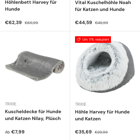
Höhlenbett Harvey für
Vital Kuschelhöhle Noah
Hunde
für Katzen und Hunde
Verkaufspreis
Normaler Preis
Verkaufspreis
Normaler Preis
€62,39
€44,59
€69,99
€49,99
Um 11% reduziert
TRIXIE
TRIXIE
Kuscheldecke für Hunde
Höhle Harvey für Hunde
und Katzen Nilay, Plüsch
und Katzen
Normaler Preis
Verkaufspreis
Normaler Preis
€7,99
€35,69
Ab
€39,99