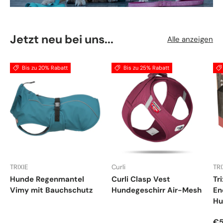
Jetzt neu bei uns...
Alle anzeigen
Bis zu 20% Rabatt
Bis zu 25% Rabatt
TRIXIE
Curli
TRI
Hunde Regenmantel
Curli Clasp Vest
Tr
Vimy mit Bauchschutz
Hundegeschirr Air-Mesh
En
Hu
Ve
€5