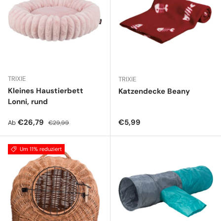
TRIXIE
TRIXIE
Kleines Haustierbett
Katzendecke Beany
Lonni, rund
Verkaufspreis
Normaler Preis
Normaler Preis
€26,79
€5,99
Ab
€29,99
Um 11% reduziert