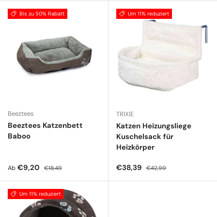
Bis zu 50% Rabatt
Um 11% reduziert
Beeztees
TRIXIE
Beeztees Katzenbett
Katzen Heizungsliege
Baboo
Kuschelsack für
Heizkörper
Verkaufspreis
Normaler Preis
Verkaufspreis
Normaler Preis
€9,20
€38,39
Ab
€18,49
€42,99
Um 11% reduziert