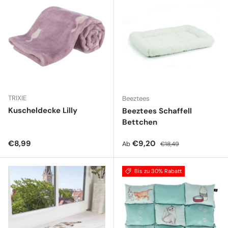
TRIXIE
Beeztees
Kuscheldecke Lilly
Beeztees Schaffell
Bettchen
Normaler Preis
Verkaufspreis
Normaler Preis
€8,99
€9,20
Ab
€18,49
Bis zu 30% Rabatt