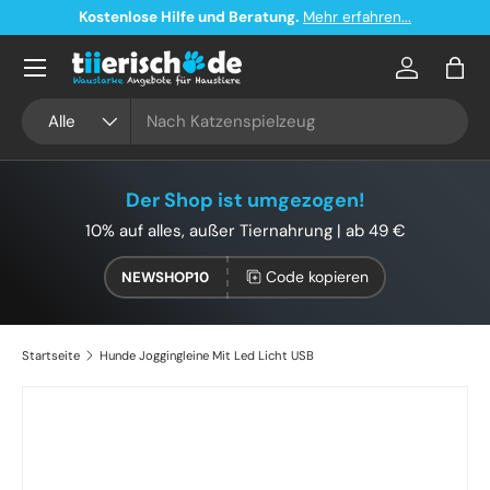
Kostenlose Hilfe und Beratung.
Mehr erfahren...
Direkt zum Inhalt
Konto
Eink
Suchen
Art
Alle
Der Shop ist umgezogen!
10% auf alles, außer Tiernahrung | ab 49 €
Code kopieren
NEWSHOP10
Startseite
Hunde Joggingleine Mit Led Licht USB
Zu Produktinformationen springen