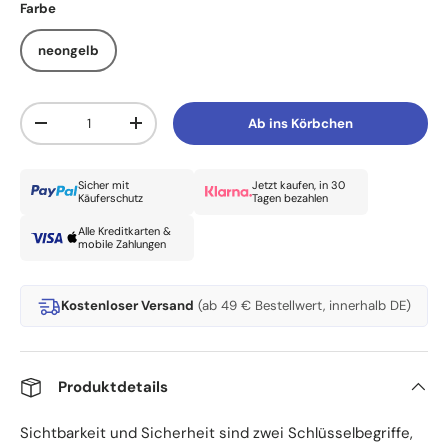
Farbe
neongelb
Anzahl
Ab ins Körbchen
Menge verringern
Menge erhöhen
Sicher mit
Jetzt kaufen, in 30
Käuferschutz
Tagen bezahlen
Alle Kreditkarten &
mobile Zahlungen
Kostenloser Versand
(ab 49 € Bestellwert, innerhalb DE)
Produktdetails
Sichtbarkeit und Sicherheit sind zwei Schlüsselbegriffe,