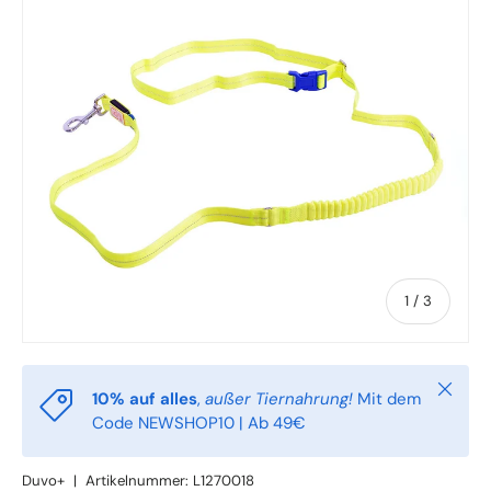
von
1
/
3
Schlie
10% auf alles
,
außer Tiernahrung!
Mit dem
Code NEWSHOP10 | Ab 49€
Duvo+
|
Artikelnummer:
L1270018