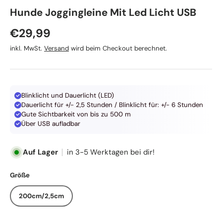
Duvo+
Hunde Joggingleine Mit Led Licht USB
Normaler Preis
€29,99
inkl. MwSt.
Versand
wird beim Checkout berechnet.
Blinklicht und Dauerlicht (LED)
Dauerlicht für +/- 2,5 Stunden / Blinklicht für: +/- 6 Stunden
Gute Sichtbarkeit von bis zu 500 m
Über USB aufladbar
Auf Lager
in 3-5 Werktagen bei dir!
Größe
200cm/2,5cm