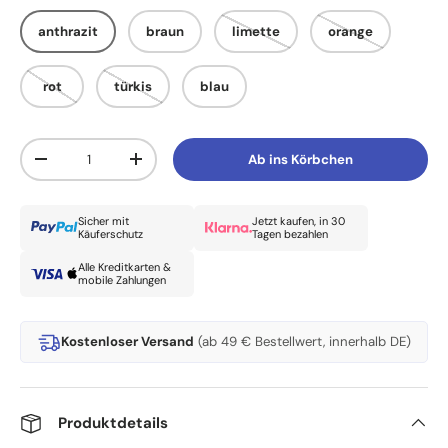
anthrazit
braun
limette
orange
rot
türkis
blau
Anzahl
Ab ins Körbchen
Menge verringern
Menge erhöhen
Sicher mit
Jetzt kaufen, in 30
Käuferschutz
Tagen bezahlen
Alle Kreditkarten &
mobile Zahlungen
Kostenloser Versand
(ab 49 € Bestellwert, innerhalb DE)
Produktdetails