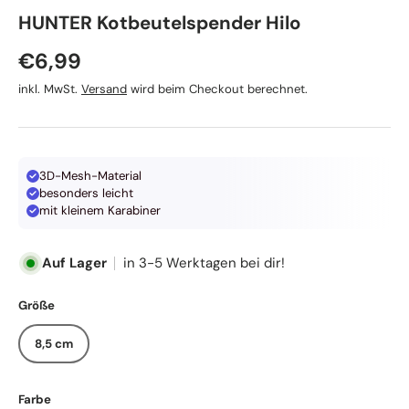
HUNTER Kotbeutelspender Hilo
Normaler Preis
€6,99
inkl. MwSt.
Versand
wird beim Checkout berechnet.
3D-Mesh-Material
besonders leicht
mit kleinem Karabiner
Auf Lager
in 3-5 Werktagen bei dir!
Größe
8,5 cm
Farbe