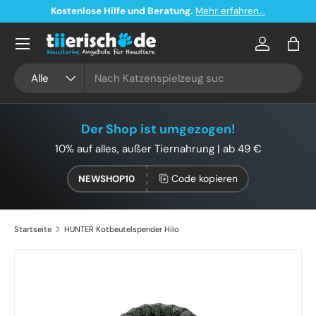
Kostenlose Hilfe und Beratung.
Mehr erfahren...
Direkt zum Inhalt
Konto
Eink
Suchen
Art
Alle
Der Shop ist umgezogen!
10% auf alles, außer Tiernahrung | ab 49 €
Code kopieren
NEWSHOP10
Startseite
HUNTER Kotbeutelspender Hilo
Bild 3 ist nun in der Galerieansicht verfügbar
Zu Produktinformationen springen