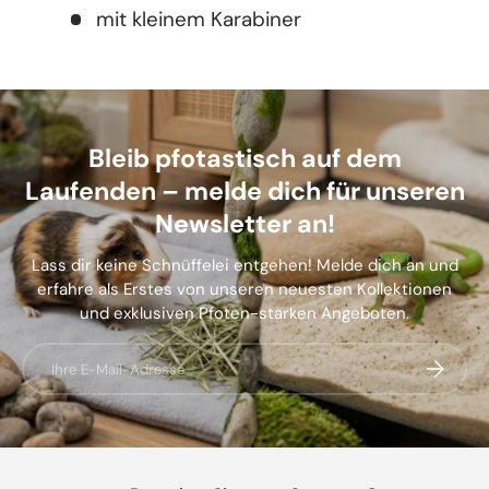
mit kleinem Karabiner
Bleib pfotastisch auf dem
Laufenden – melde dich für unseren
Newsletter an!
Lass dir keine Schnüffelei entgehen! Melde dich an und
erfahre als Erstes von unseren neuesten Kollektionen
und exklusiven Pfoten-starken Angeboten.
E-Mail
Abonnier