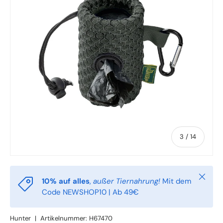
von
3
/
14
Schlie
10% auf alles
,
außer Tiernahrung!
Mit dem
Code NEWSHOP10 | Ab 49€
Hunter
|
Artikelnummer:
H67470