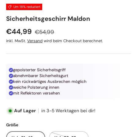
Um 18% reduziert
Hunter
Sicherheitsgeschirr Maldon
Normaler Preis
Verkaufspreis
€44,99
€54,99
inkl. MwSt.
Versand
wird beim Checkout berechnet.
gepolsterter Sicherheitsgriff
abnehmbarer Sicherheitsgurt
kein rückwärtiges Ausbrechen möglich
weiche Polsterung innen
mit Reflektoren versehen
Auf Lager
in 3-5 Werktagen bei dir!
Größe