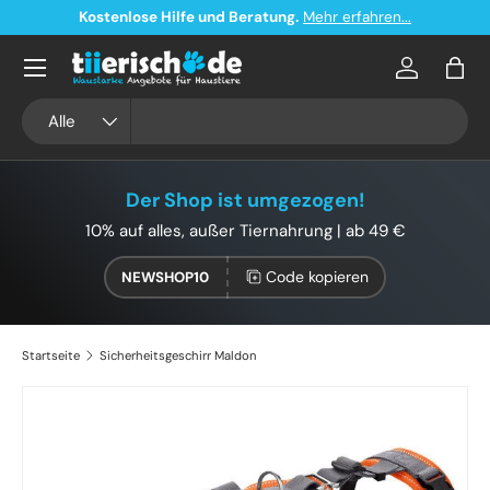
Kostenlose Hilfe und Beratung.
Mehr erfahren...
Direkt zum Inhalt
Konto
Eink
Suchen
Art
Alle
Der Shop ist umgezogen!
10% auf alles, außer Tiernahrung | ab 49 €
Code kopieren
NEWSHOP10
Startseite
Sicherheitsgeschirr Maldon
Zu Produktinformationen springen