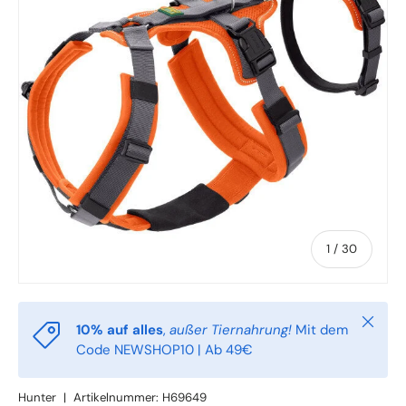
von
1
/
30
Schlie
10% auf alles
,
außer Tiernahrung!
Mit dem
Code NEWSHOP10 | Ab 49€
Hunter
|
Artikelnummer:
H69649