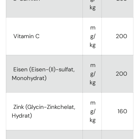
kg
m
Vitamin C
g/
200
kg
m
Eisen (Eisen-(II)-sulfat,
g/
200
Monohydrat)
kg
m
Zink (Glycin-Zinkchelat,
g/
160
Hydrat)
kg