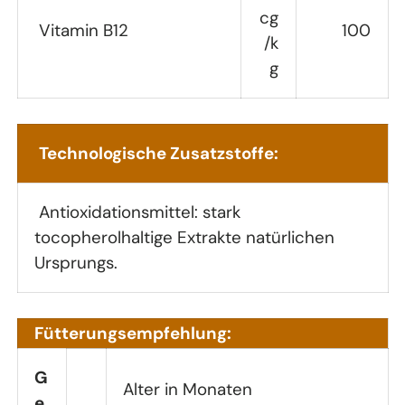
cg
Vitamin B12
100
/k
g
Technologische Zusatzstoffe:
Antioxidationsmittel: stark
tocopherolhaltige Extrakte natürlichen
Ursprungs.
Fütterungsempfehlung:
G
Alter in Monaten
e