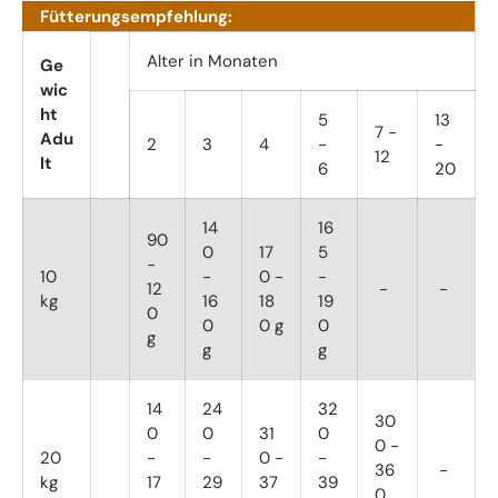
Fütterungsempfehlung:
Alter in Monaten
Ge
wic
ht
5
13
7 -
Adu
2
3
4
-
-
12
lt
6
20
14
16
90
0
17
5
-
10
-
0 -
-
12
-
-
kg
16
18
19
0
0
0 g
0
g
g
g
14
24
32
30
0
0
31
0
0 -
20
-
-
0 -
-
36
-
kg
17
29
37
39
0