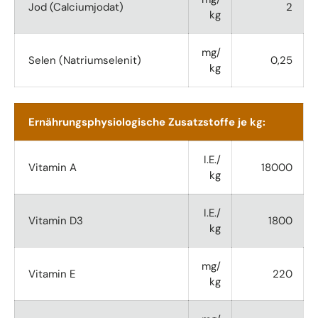
Jod (Calciumjodat)
2
kg
mg/
Selen (Natriumselenit)
0,25
kg
Ernährungsphysiologische Zusatzstoffe je kg:
I.E./
Vitamin A
18000
kg
I.E./
Vitamin D3
1800
kg
mg/
Vitamin E
220
kg