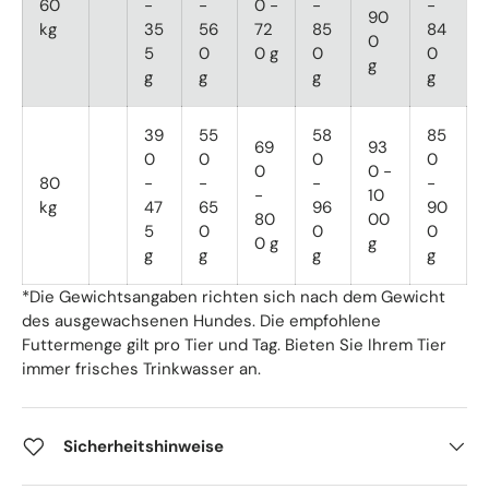
60
-
-
0 -
-
-
90
kg
35
56
72
85
84
0
5
0
0 g
0
0
g
g
g
g
g
39
55
58
85
69
93
0
0
0
0
0
0 -
80
-
-
-
-
-
10
kg
47
65
96
90
80
00
5
0
0
0
0 g
g
g
g
g
g
*Die Gewichtsangaben richten sich nach dem Gewicht
des ausgewachsenen Hundes. Die empfohlene
Futtermenge gilt pro Tier und Tag. Bieten Sie Ihrem Tier
immer frisches Trinkwasser an.
Sicherheitshinweise