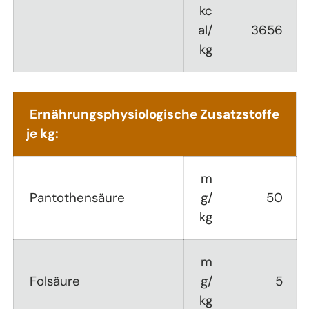
kc
al/
3656
kg
Ernährungsphysiologische Zusatzstoffe
je kg:
m
Pantothensäure
g/
50
kg
m
Folsäure
g/
5
kg