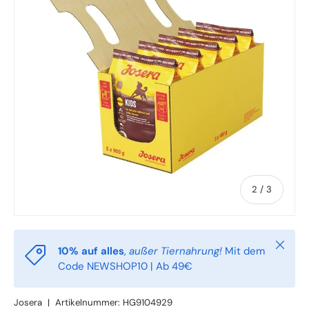
von
2
/
3
Schlie
10% auf alles
,
außer Tiernahrung!
Mit dem
Code NEWSHOP10 | Ab 49€
Josera
|
Artikelnummer:
HG9104929