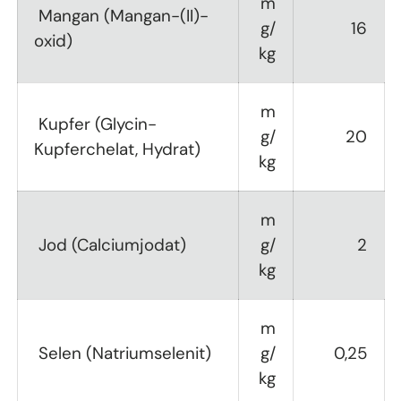
m
Mangan (Mangan-(II)-
g/
16
oxid)
kg
m
Kupfer (Glycin-
g/
20
Kupferchelat, Hydrat)
kg
m
Jod (Calciumjodat)
g/
2
kg
m
Selen (Natriumselenit)
g/
0,25
kg