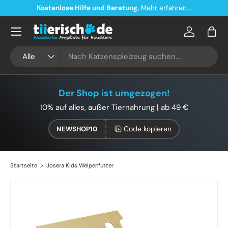
Kostenlose Hilfe und Beratung.
Mehr erfahren...
Direkt zum Inhalt
Konto
Eink
Suchen
Art
Alle
Der Shop ist umgezogen!
10% auf alles, außer Tiernahrung | ab 49 €
Code kopieren
NEWSHOP10
Startseite
Josera Kids Welpenfutter
Bild 2 ist nun in der Galerieansicht verfügbar
Zu Produktinformationen springen