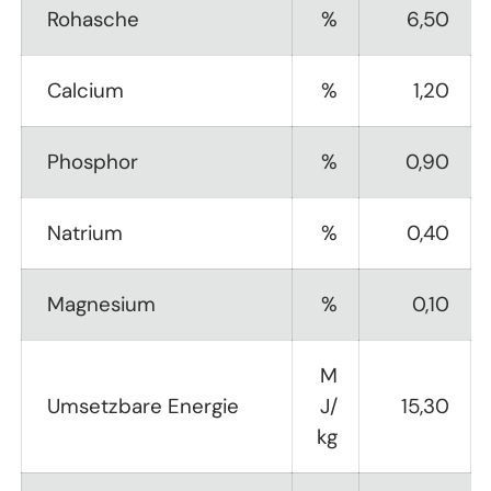
Rohasche
%
6,50
Calcium
%
1,20
Phosphor
%
0,90
Natrium
%
0,40
Magnesium
%
0,10
M
Umsetzbare Energie
J/
15,30
kg