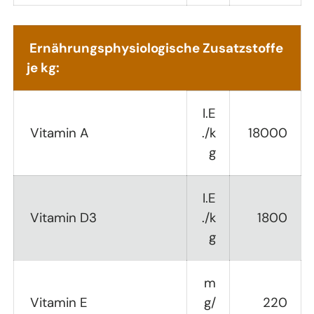
Ernährungsphysiologische Zusatzstoffe
je kg:
I.E
Vitamin A
./k
18000
g
I.E
Vitamin D3
./k
1800
g
m
Vitamin E
g/
220