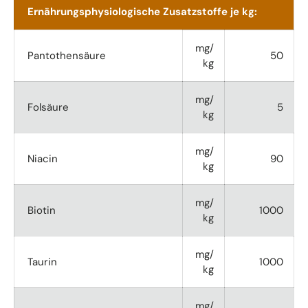
Ernährungsphysiologische Zusatzstoffe je kg:
mg/
Pantothensäure
50
kg
mg/
Folsäure
5
kg
mg/
Niacin
90
kg
mg/
Biotin
1000
kg
mg/
Taurin
1000
kg
mg/