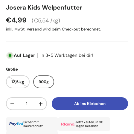
Josera Kids Welpenfutter
Grundpreis
Normaler Preis
€4,99
€5,54 /kg
inkl. MwSt.
Versand
wird beim Checkout berechnet.
Auf Lager
in 3-5 Werktagen bei dir!
Größe
12,5 kg
900g
Anzahl
Ab ins Körbchen
Menge verringern
Menge erhöhen
Sicher mit
Jetzt kaufen, in 30
Käuferschutz
Tagen bezahlen