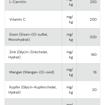
L-Carnitin
250
kg
mg/
Vitamin C
200
kg
Eisen (Eisen-(II)-sulfat,
mg/
200
Monohydrat)
kg
Zink (Glycin-Zinkchelat,
mg/
160
Hydrat)
kg
mg/
Mangan (Mangan-(II)-oxid)
16
kg
Kupfer (Glycin-Kupferchelat,
mg/
20
Hydrat)
kg
mg/