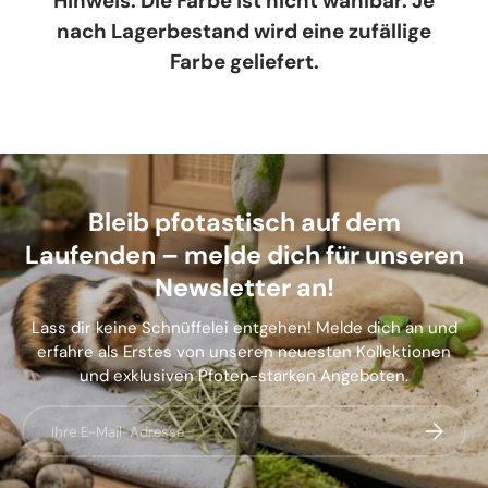
Hinweis: Die Farbe ist nicht wählbar. Je
nach Lagerbestand wird eine zufällige
Farbe geliefert.
Bleib pfotastisch auf dem
Laufenden – melde dich für unseren
Newsletter an!
Lass dir keine Schnüffelei entgehen! Melde dich an und
erfahre als Erstes von unseren neuesten Kollektionen
und exklusiven Pfoten-starken Angeboten.
E-Mail
Abonnier