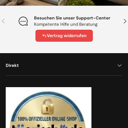
Besuchen Sie unser Support-Center
Vorherige
Näc
Kompetente Hilfe und Beratung
Vertrag widerrufen
Direkt