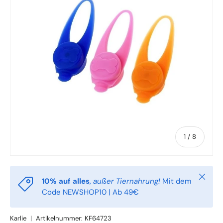
von
1
/
8
Schlie
10% auf alles
,
außer Tiernahrung!
Mit dem
Code NEWSHOP10 | Ab 49€
Karlie
|
Artikelnummer:
KF64723