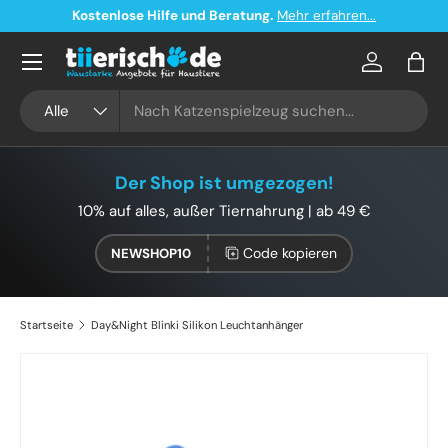
Kostenlose Hilfe und Beratung.
Mehr erfahren...
Direkt zum Inhalt
Konto
Eink
Suchen
Art
Alle
Der Shop ist umgezogen!
10% auf alles, außer Tiernahrung | ab 49 €
Code kopieren
NEWSHOP10
Startseite
Day&Night Blinki Silikon Leuchtanhänger
Zu Produktinformationen springen