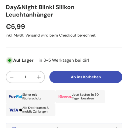
Karlie
Day&Night Blinki Silikon
Leuchtanhänger
Normaler Preis
€5,99
inkl. MwSt.
Versand
wird beim Checkout berechnet.
Auf Lager
in 3-5 Werktagen bei dir!
Anzahl
Ab ins Körbchen
Menge verringern
Menge erhöhen
Sicher mit
Jetzt kaufen, in 30
Käuferschutz
Tagen bezahlen
Alle Kreditkarten &
mobile Zahlungen