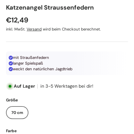
Karlie
Katzenangel Straussenfedern
Normaler Preis
€12,49
inkl. MwSt.
Versand
wird beim Checkout berechnet.
mit Straußenfedern
langer Spielspaß
weckt den natürlichen Jagdtrieb
Auf Lager
in 3-5 Werktagen bei dir!
Größe
70 cm
Farbe