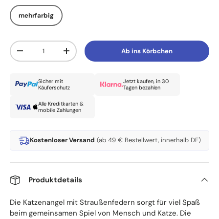
mehrfarbig
Anzahl
Ab ins Körbchen
Menge verringern
Menge erhöhen
Sicher mit
Jetzt kaufen, in 30
Käuferschutz
Tagen bezahlen
Alle Kreditkarten &
mobile Zahlungen
Kostenloser Versand
(ab 49 € Bestellwert, innerhalb DE)
Produktdetails
Die Katzenangel mit Straußenfedern sorgt für viel Spaß
beim gemeinsamen Spiel von Mensch und Katze. Die