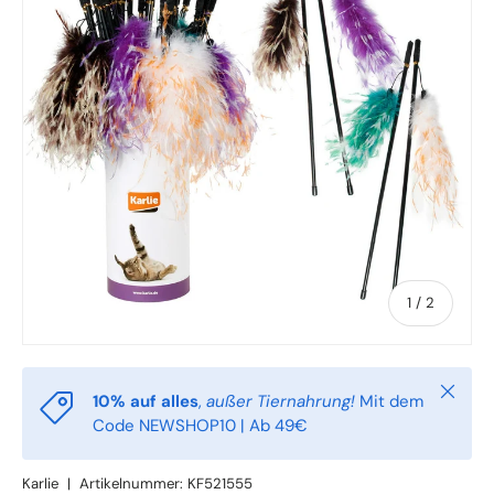
von
1
/
2
Schlie
10% auf alles
,
außer Tiernahrung!
Mit dem
Code NEWSHOP10 | Ab 49€
Karlie
|
Artikelnummer:
KF521555