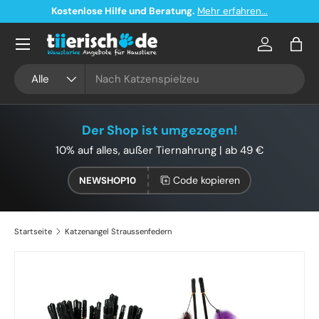
Kostenlose Hilfe und Beratung.
Mehr erfahren...
Direkt zum Inhalt
Konto
Eink
Suchen
Art
Alle
Der Shop ist umgezogen!
10% auf alles, außer Tiernahrung | ab 49 €
Code kopieren
NEWSHOP10
Startseite
Katzenangel Straussenfedern
Zu Produktinformationen springen