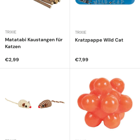
TRIXIE
TRIXIE
Matatabi Kaustangen für
Kratzpappe Wild Cat
Katzen
Normaler Preis
Normaler Preis
€2,99
€7,99