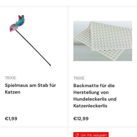
TRIXIE
TRIXIE
Spielmaus am Stab für
Backmatte für die
Katzen
Herstellung von
Hundeleckerlis und
Katzenleckerlis
Normaler Preis
Normaler Preis
€1,99
€12,99
Um 11% reduziert