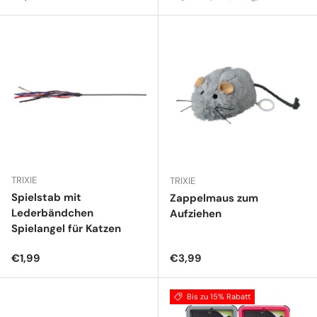
TRIXIE
TRIXIE
Spielstab mit
Zappelmaus zum
Lederbändchen
Aufziehen
Spielangel für Katzen
Normaler Preis
Normaler Preis
€1,99
€3,99
Bis zu 15% Rabatt