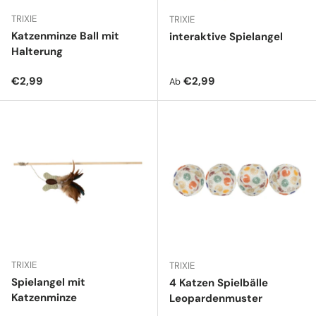
TRIXIE
TRIXIE
Katzenminze Ball mit
interaktive Spielangel
Halterung
Normaler Preis
Normaler Preis
€2,99
€2,99
Ab
TRIXIE
TRIXIE
Spielangel mit
4 Katzen Spielbälle
Katzenminze
Leopardenmuster