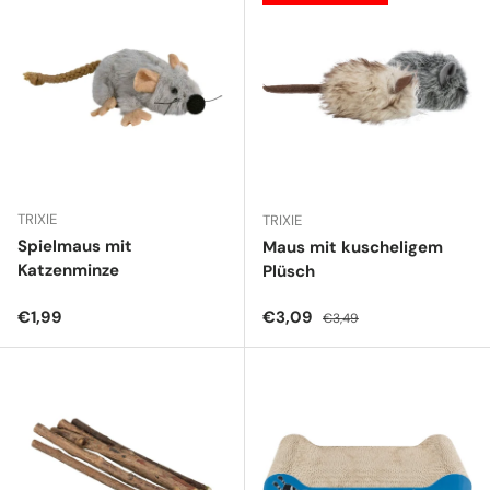
TRIXIE
TRIXIE
Spielmaus mit
Maus mit kuscheligem
Katzenminze
Plüsch
Normaler Preis
Verkaufspreis
Normaler Preis
€1,99
€3,09
€3,49