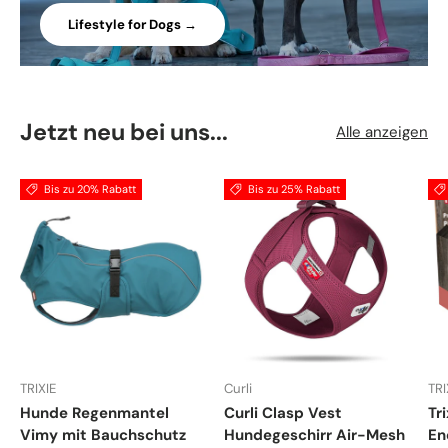
Lifestyle for Dogs →
Jetzt neu bei uns...
Alle anzeigen
Bis zu 20% Rabatt
Bis zu 25% Rabatt
TRIXIE
Curli
TRI
Hunde Regenmantel
Curli Clasp Vest
Tr
Vimy mit Bauchschutz
Hundegeschirr Air-Mesh
En