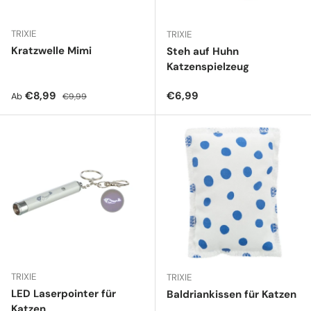
TRIXIE
TRIXIE
Kratzwelle Mimi
Steh auf Huhn
Katzenspielzeug
Verkaufspreis
Normaler Preis
Normaler Preis
€8,99
€6,99
Ab
€9,99
TRIXIE
TRIXIE
LED Laserpointer für
Baldriankissen für Katzen
Katzen