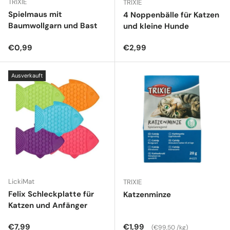
TRIXIE
TRIXIE
Spielmaus mit
4 Noppenbälle für Katzen
Baumwollgarn und Bast
und kleine Hunde
Normaler Preis
Normaler Preis
€0,99
€2,99
Ausverkauft
LickiMat
TRIXIE
Felix Schleckplatte für
Katzenminze
Katzen und Anfänger
Normaler Preis
Normaler Preis
Grundpreis
€7,99
€1,99
€99,50 /kg