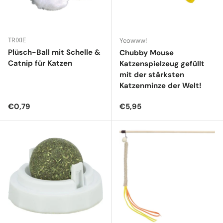
TRIXIE
Yeowww!
Plüsch-Ball mit Schelle &
Chubby Mouse
Catnip für Katzen
Katzenspielzeug gefüllt
mit der stärksten
Katzenminze der Welt!
Normaler Preis
Normaler Preis
€0,79
€5,95