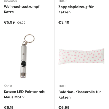
Beeztees
TRIXIE
Weihnachtsstrumpf
Zappelspielzeug für
Katze
Katzen
Verkaufspreis
Normaler Preis
Normaler Preis
€5,99
€3,49
€6,99
Karlie
TRIXIE
Katzen LED Pointer mit
Baldrian-Kissenrolle für
Maus Motiv
Katzen
Normaler Preis
Normaler Preis
€5,19
€6,99