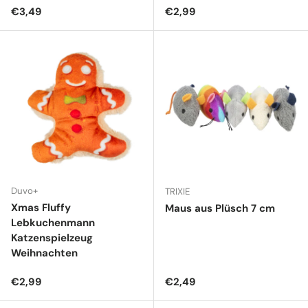
Normaler Preis
Normaler Preis
€3,49
€2,99
Duvo+
TRIXIE
Xmas Fluffy
Maus aus Plüsch 7 cm
Lebkuchenmann
Katzenspielzeug
Weihnachten
Normaler Preis
Normaler Preis
€2,99
€2,49