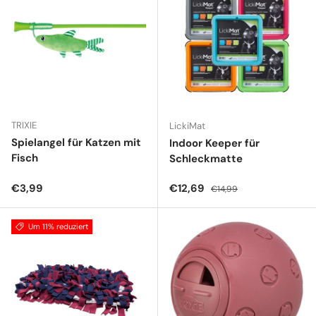
TRIXIE
LickiMat
Spielangel für Katzen mit
Indoor Keeper für
Fisch
Schleckmatte
Normaler Preis
Verkaufspreis
Normaler Preis
€3,99
€12,69
€14,99
Um 11% reduziert