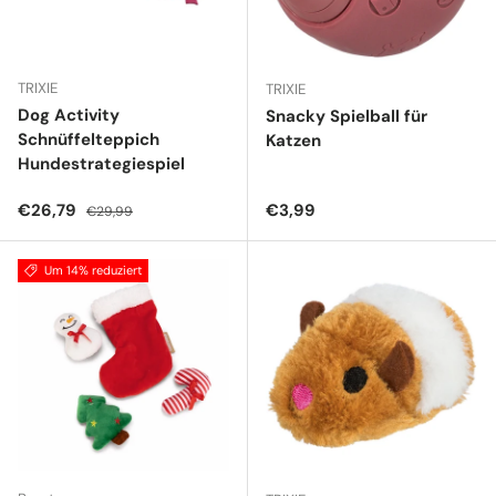
TRIXIE
TRIXIE
Dog Activity
Snacky Spielball für
Schnüffelteppich
Katzen
Hundestrategiespiel
Verkaufspreis
Normaler Preis
Normaler Preis
€26,79
€3,99
€29,99
Um 14% reduziert