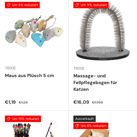
Um 8% reduziert
Um 11% reduziert
TRIXIE
TRIXIE
Maus aus Plüsch 5 cm
Massage- und
Fellpflegebogen für
Katzen
Verkaufspreis
Normaler Preis
Verkaufspreis
Normaler Preis
€1,19
€16,09
€1,29
€17,99
Um 15% reduziert
Ausverkauft
Um 6% reduziert