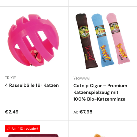
TRIXIE
Yeowww!
4 Rasselbälle für Katzen
Catnip Cigar – Premium
Katzenspielzeug mit
100% Bio-Katzenminze
Normaler Preis
Normaler Preis
€2,49
€7,95
Ab
Um 11% reduziert