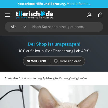
Kostenloser Versand ab 49€ in Deutschland
Direkt zum Inhalt
Konto
Eink
Suchen
Art
Alle
Der Shop ist umgezogen!
10% auf alles, außer Tiernahrung | ab 49 €
Code kopieren
NEWSHOP10
Startseite
Katzenspielzeug Spielzeug für Katzen günstig kaufen