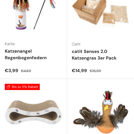
Karlie
Catit
Katzenangel
catit Senses 2.0
Regenbogenfedern
Katzengras 3er Pack
Verkaufspreis
Normaler Preis
Verkaufspreis
Normaler Preis
€3,99
€14,99
€4,69
€15,99
Bis zu 11% Rabatt