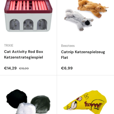
TRIXIE
Beeztees
Cat Activity Rod Box
Catnip Katzenspielzeug
Katzenstrategiespiel
Flat
Verkaufspreis
Normaler Preis
Normaler Preis
€14,29
€6,99
€15,99