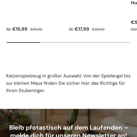
Hu
Ve
€5
Verkaufspreis
Normaler Preis
Verkaufspreis
Normaler Preis
Nor
€15,99
€17,99
Ab
Ab
€19,99
€23,99
€6
Katzenspielzeug in großer Auswahl. Von der Spielangel bis
zur kleinen Maus finden Sie sicher hier das Richtige für
Ihren Stubentiger.
Bleib pfotastisch auf dem Laufenden –
melde dich für unseren Newsletter an!