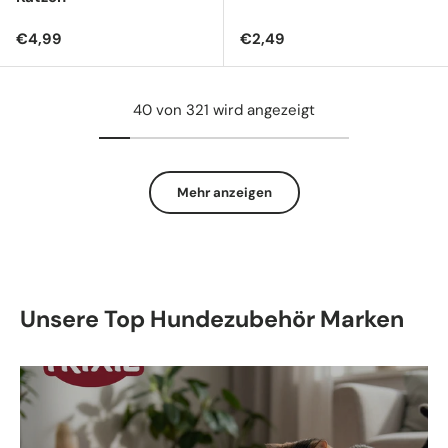
Normaler Preis
Normaler Preis
€4,99
€2,49
40 von 321 wird angezeigt
Mehr anzeigen
Unsere Top Hundezubehör Marken