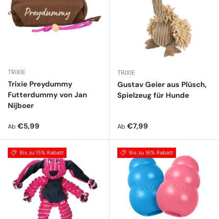
TRIXIE
TRIXIE
Trixie Preydummy
Gustav Geier aus Plüsch,
Futterdummy von Jan
Spielzeug für Hunde
Nijboer
Normaler Preis
Normaler Preis
€5,99
€7,99
Ab
Ab
Bis zu 15% Rabatt
Bis zu 16% Rabatt