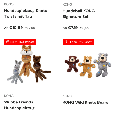
KONG
KONG
Hundespielzeug Knots
Hundeball KONG
Twists mit Tau
Signature Ball
Verkaufspreis
Normaler Preis
Verkaufspreis
Normaler Preis
€10,99
€7,19
Ab
Ab
€12,99
€8,45
Bis zu 15% Rabatt
Bis zu 15% Rabatt
KONG
KONG
Wubba Friends
KONG Wild Knots Bears
Hundespielzeug