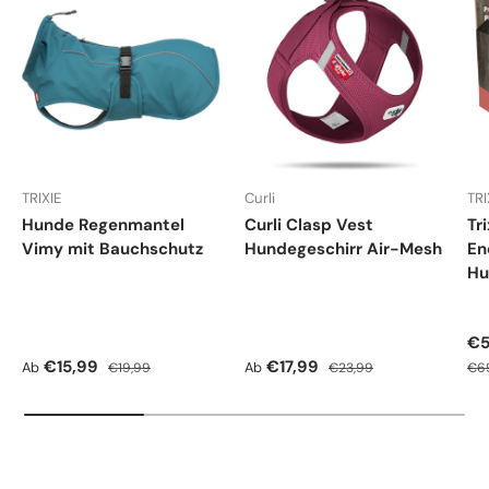
TRIXIE
Curli
TRI
Hunde Regenmantel
Curli Clasp Vest
Tr
Vimy mit Bauchschutz
Hundegeschirr Air-Mesh
En
Hu
Ve
€5
Verkaufspreis
Normaler Preis
Verkaufspreis
Normaler Preis
Nor
€15,99
€17,99
Ab
Ab
€19,99
€23,99
€6