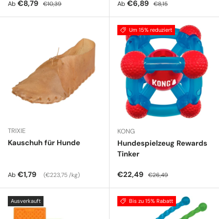
Verkaufspreis
Normaler Preis
Verkaufspreis
Normaler Preis
€8,79
€6,89
Ab
Ab
€10,39
€8,15
Um 15% reduziert
TRIXIE
KONG
Kauschuh für Hunde
Hundespielzeug Rewards
Tinker
Normaler Preis
Grundpreis
Verkaufspreis
Normaler Preis
€1,79
€22,49
Ab
€223,75 /kg
€26,49
Ausverkauft
Bis zu 15% Rabatt