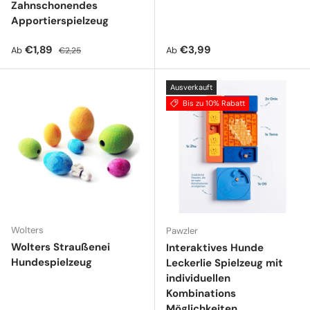
Zahnschonendes
Apportierspielzeug
Verkaufspreis
Normaler Preis
Normaler Preis
€1,89
€3,99
Ab
Ab
€2,25
Ausverkauft
Bis zu 10% Rabatt
Wolters
Pawzler
Wolters Straußenei
Interaktives Hunde
Hundespielzeug
Leckerlie Spielzeug mit
individuellen
Kombinations
Möglichkeiten