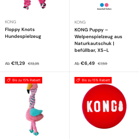
KONG
KONG
Floppy Knots
KONG Puppy –
Hundespielzeug
Welpenspielzeug aus
Naturkautschuk |
befüllbar, XS–L
Verkaufspreis
Normaler Preis
Verkaufspreis
Normaler Preis
€11,29
€6,49
Ab
Ab
€13,35
€7,59
Bis zu 15% Rabatt
Bis zu 15% Rabatt