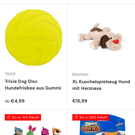
TRIXIE
Beeztees
Trixie Dog Disc
XL Kuschelspielzeug Hund
Hundefrisbee aus Gummi
mit Herznase
Normaler Preis
Normaler Preis
€4,99
€15,99
Ab
Bis zu 15% Rabatt
Bis zu 26% Rabatt