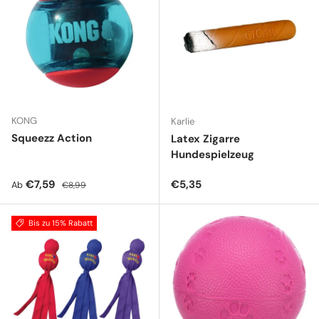
KONG
Karlie
Squeezz Action
Latex Zigarre
Hundespielzeug
Verkaufspreis
Normaler Preis
Normaler Preis
€7,59
€5,35
Ab
€8,99
Bis zu 15% Rabatt