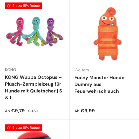
Bis zu 15% Rabatt
KONG
Wolters
KONG Wubba Octopus –
Funny Monster Hunde
Plüsch-Zerrspielzeug für
Dummy aus
Hunde mit Quietscher | S
Feuerwehrschlauch
& L
Verkaufspreis
Normaler Preis
Normaler Preis
€9,79
€9,99
Ab
Ab
€11,50
Bis zu 16% Rabatt