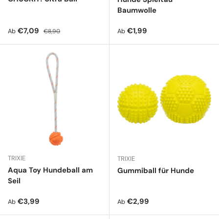
Baumwolle
Verkaufspreis
Normaler Preis
Normaler Preis
€7,09
€1,99
Ab
Ab
€8,90
TRIXIE
TRIXIE
Aqua Toy Hundeball am
Gummiball für Hunde
Seil
Normaler Preis
Normaler Preis
€3,99
€2,99
Ab
Ab