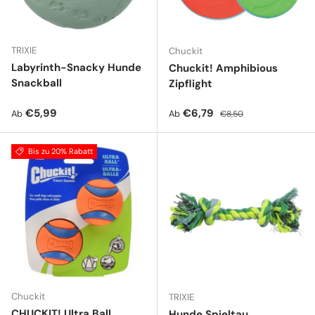
TRIXIE
Chuckit
Labyrinth-Snacky Hunde
Chuckit! Amphibious
Snackball
Zipflight
Normaler Preis
Verkaufspreis
Normaler Preis
€5,99
€6,79
Ab
Ab
€8,50
Bis zu 20% Rabatt
Chuckit
TRIXIE
CHUCKIT! Ultra Ball
Hunde Spieltau