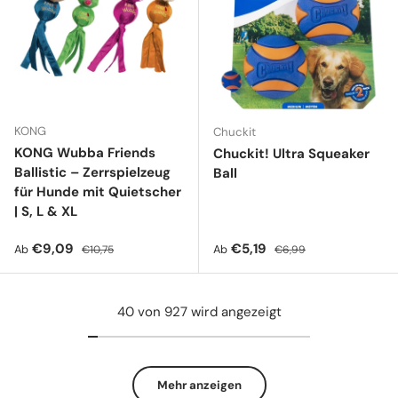
KONG
Chuckit
KONG Wubba Friends
Chuckit! Ultra Squeaker
Ballistic – Zerrspielzeug
Ball
für Hunde mit Quietscher
| S, L & XL
Verkaufspreis
Normaler Preis
Verkaufspreis
Normaler Preis
€9,09
€5,19
Ab
Ab
€10,75
€6,99
40 von 927 wird angezeigt
Mehr anzeigen