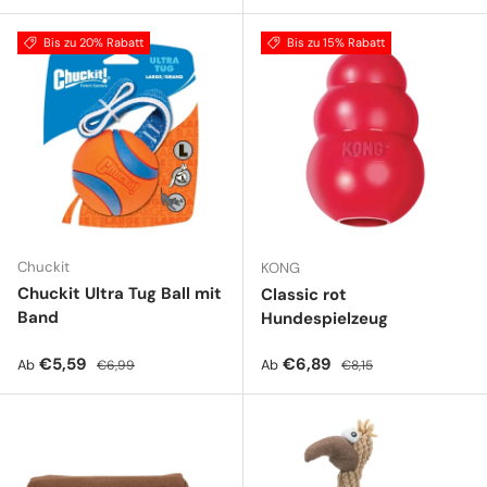
Bis zu 20% Rabatt
Bis zu 15% Rabatt
Chuckit
KONG
Chuckit Ultra Tug Ball mit
Classic rot
Band
Hundespielzeug
Verkaufspreis
Normaler Preis
Verkaufspreis
Normaler Preis
€5,59
€6,89
Ab
Ab
€6,99
€8,15