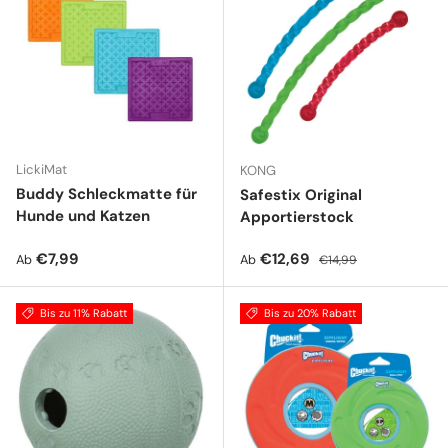
LickiMat
KONG
Buddy Schleckmatte für
Safestix Original
Hunde und Katzen
Apportierstock
Normaler Preis
Verkaufspreis
Normaler Preis
€7,99
€12,69
Ab
Ab
€14,99
Bis zu 11% Rabatt
Bis zu 20% Rabatt