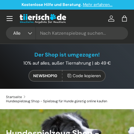
Kostenloser Versand ab 49€ in Deutschland
Direkt zum Inhalt
Konto
Eink
Suchen
Art
Alle
Der Shop ist umgezogen!
10% auf alles, außer Tiernahrung | ab 49 €
Code kopieren
NEWSHOP10
Startseite
Hundespielzeug Shop - Spielzeug für Hunde günstig online kaufen
Hundespielzeug Shop -