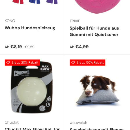
KONG
TRIXIE
Wubba Hundespielzeug
Spielball für Hunde aus
Gummi mit Quietscher
Verkaufspreis
Normaler Preis
Normaler Preis
€8,19
€4,99
Ab
Ab
€9,59
Bis zu 20% Rabatt
Bis zu 50% Rabatt
Chuckit
wauweich
Chuckit Max Glow Ball für
Kuschelkissen mit Fleece