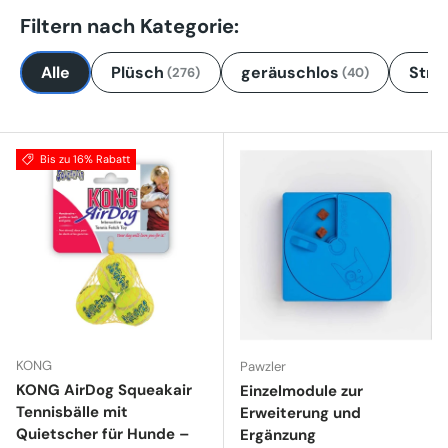
Filtern nach Kategorie:
Alle
Plüsch
geräuschlos
Stro
(276)
(40)
Bis zu 16% Rabatt
KONG
Pawzler
KONG AirDog Squeakair
Einzelmodule zur
Tennisbälle mit
Erweiterung und
Quietscher für Hunde –
Ergänzung