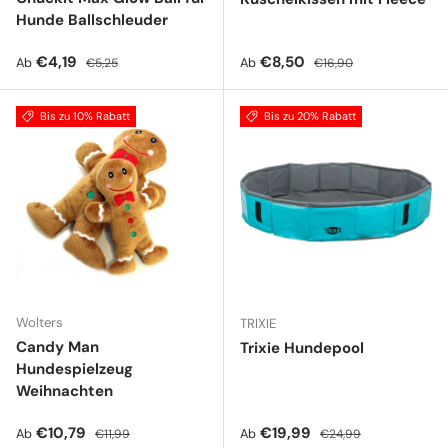
Hunde Ballschleuder
Verkaufspreis
Normaler Preis
Verkaufspreis
Normaler Preis
€4,19
€8,50
Ab
Ab
€5,25
€16,90
Bis zu 10% Rabatt
Bis zu 20% Rabatt
Wolters
TRIXIE
Candy Man
Trixie Hundepool
Hundespielzeug
Weihnachten
Verkaufspreis
Normaler Preis
Verkaufspreis
Normaler Preis
€10,79
€19,99
Ab
Ab
€11,99
€24,99