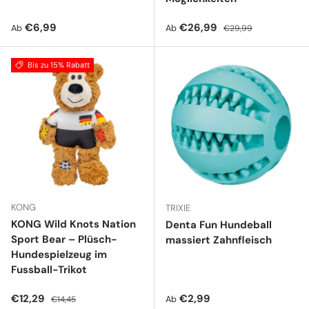
Normaler Preis
Verkaufspreis
Normaler Preis
€6,99
€26,99
Ab
Ab
€29,99
Bis zu 15% Rabatt
KONG
TRIXIE
KONG Wild Knots Nation
Denta Fun Hundeball
Sport Bear – Plüsch-
massiert Zahnfleisch
Hundespielzeug im
Fussball-Trikot
Verkaufspreis
Normaler Preis
Normaler Preis
€12,29
€2,99
Ab
€14,45