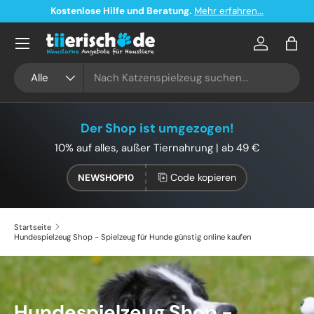
Kostenloser Versand ab 49€ in Deutschland
Direkt zum Inhalt
Konto
Eink
Suchen
Art
Alle
Der Shop ist umgezogen!
10% auf alles, außer Tiernahrung | ab 49 €
Code kopieren
NEWSHOP10
Startseite
Hundespielzeug Shop - Spielzeug für Hunde günstig online kaufen
Hundespielzeug Shop -