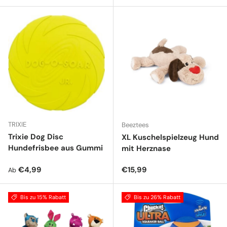
TRIXIE
Beeztees
Trixie Dog Disc
XL Kuschelspielzeug Hund
Hundefrisbee aus Gummi
mit Herznase
Normaler Preis
Normaler Preis
€4,99
€15,99
Ab
Bis zu 15% Rabatt
Bis zu 26% Rabatt