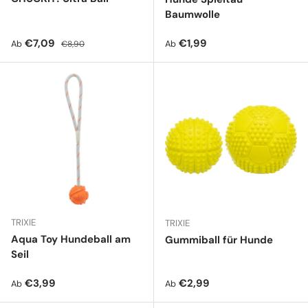
Baumwolle
Verkaufspreis
Normaler Preis
Normaler Preis
€7,09
€1,99
Ab
Ab
€8,90
TRIXIE
TRIXIE
Aqua Toy Hundeball am
Gummiball für Hunde
Seil
Normaler Preis
Normaler Preis
€3,99
€2,99
Ab
Ab