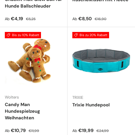
Hunde Ballschleuder
Verkaufspreis
Normaler Preis
Verkaufspreis
Normaler Preis
€4,19
€8,50
Ab
Ab
€5,25
€16,90
Bis zu 10% Rabatt
Bis zu 20% Rabatt
Wolters
TRIXIE
Candy Man
Trixie Hundepool
Hundespielzeug
Weihnachten
Verkaufspreis
Normaler Preis
Verkaufspreis
Normaler Preis
€10,79
€19,99
Ab
Ab
€11,99
€24,99