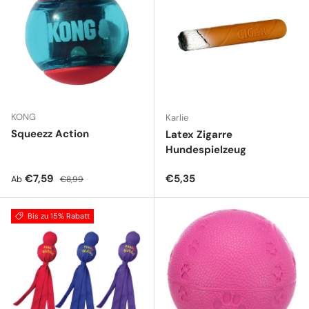
KONG
Karlie
Squeezz Action
Latex Zigarre
Hundespielzeug
Verkaufspreis
Normaler Preis
Normaler Preis
€7,59
€5,35
Ab
€8,99
Bis zu 15% Rabatt