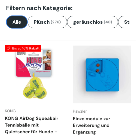
Filtern nach Kategorie:
Alle
Plüsch
geräuschlos
Stro
(276)
(40)
Bis zu 16% Rabatt
KONG
Pawzler
KONG AirDog Squeakair
Einzelmodule zur
Tennisbälle mit
Erweiterung und
Quietscher für Hunde –
Ergänzung