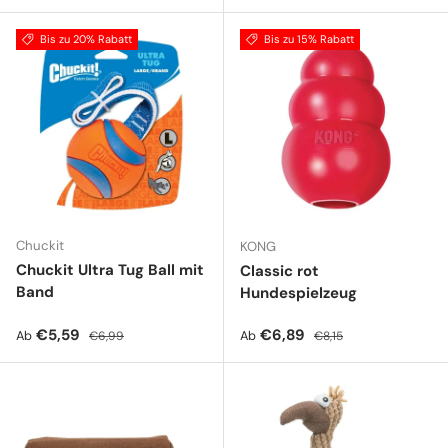
Bis zu 20% Rabatt
Bis zu 15% Rabatt
Chuckit
KONG
Chuckit Ultra Tug Ball mit
Classic rot
Band
Hundespielzeug
Verkaufspreis
Normaler Preis
Verkaufspreis
Normaler Preis
€5,59
€6,89
Ab
Ab
€6,99
€8,15