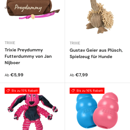
TRIXIE
TRIXIE
Trixie Preydummy
Gustav Geier aus Plüsch,
Futterdummy von Jan
Spielzeug für Hunde
Nijboer
Normaler Preis
Normaler Preis
€5,99
€7,99
Ab
Ab
Bis zu 15% Rabatt
Bis zu 16% Rabatt