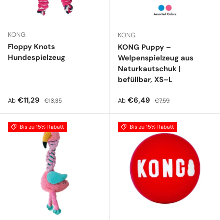
KONG
KONG
Floppy Knots
KONG Puppy –
Hundespielzeug
Welpenspielzeug aus
Naturkautschuk |
befüllbar, XS–L
Verkaufspreis
Normaler Preis
Verkaufspreis
Normaler Preis
€11,29
€6,49
Ab
Ab
€13,35
€7,59
Bis zu 15% Rabatt
Bis zu 15% Rabatt