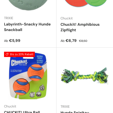
TRIXIE
Chuckit
Labyrinth-Snacky Hunde
Chuckit! Amphibious
Snackball
Zipflight
Normaler Preis
Verkaufspreis
Normaler Preis
€5,99
€6,79
Ab
Ab
€8,50
Bis zu 20% Rabatt
Chuckit
TRIXIE
CHUCKIT! Ultra Ball
Hunde Spieltau