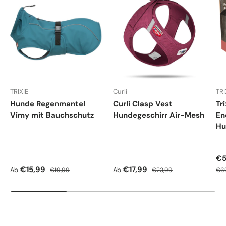
TRIXIE
Curli
TRI
Hunde Regenmantel
Curli Clasp Vest
Tr
Vimy mit Bauchschutz
Hundegeschirr Air-Mesh
En
Hu
Ve
€5
Verkaufspreis
Normaler Preis
Verkaufspreis
Normaler Preis
Nor
€15,99
€17,99
Ab
Ab
€19,99
€23,99
€6