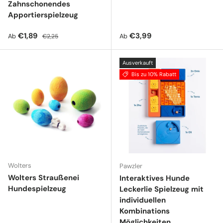
Zahnschonendes
Apportierspielzeug
Verkaufspreis
Normaler Preis
Normaler Preis
€1,89
€3,99
Ab
Ab
€2,25
Ausverkauft
Bis zu 10% Rabatt
Wolters
Pawzler
Wolters Straußenei
Interaktives Hunde
Hundespielzeug
Leckerlie Spielzeug mit
individuellen
Kombinations
Möglichkeiten