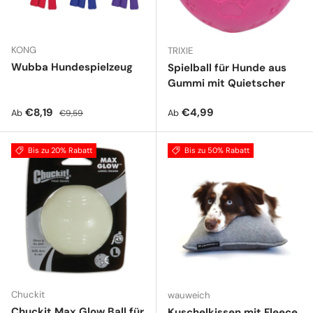
KONG
TRIXIE
Wubba Hundespielzeug
Spielball für Hunde aus
Gummi mit Quietscher
Verkaufspreis
Normaler Preis
Normaler Preis
€8,19
€4,99
Ab
Ab
€9,59
Bis zu 20% Rabatt
Bis zu 50% Rabatt
Chuckit
wauweich
Chuckit Max Glow Ball für
Kuschelkissen mit Fleece