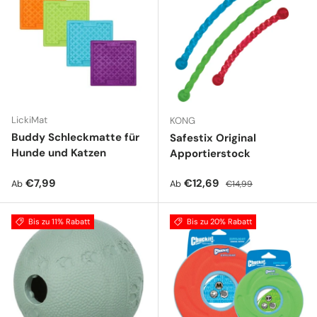
LickiMat
KONG
Buddy Schleckmatte für
Safestix Original
Hunde und Katzen
Apportierstock
Normaler Preis
Verkaufspreis
Normaler Preis
€7,99
€12,69
Ab
Ab
€14,99
Bis zu 11% Rabatt
Bis zu 20% Rabatt