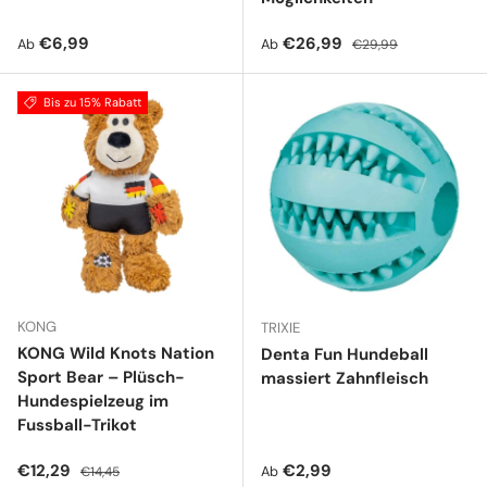
Normaler Preis
Verkaufspreis
Normaler Preis
€6,99
€26,99
Ab
Ab
€29,99
Bis zu 15% Rabatt
KONG
TRIXIE
KONG Wild Knots Nation
Denta Fun Hundeball
Sport Bear – Plüsch-
massiert Zahnfleisch
Hundespielzeug im
Fussball-Trikot
Verkaufspreis
Normaler Preis
Normaler Preis
€12,29
€2,99
Ab
€14,45