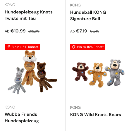
KONG
KONG
Hundespielzeug Knots
Hundeball KONG
Twists mit Tau
Signature Ball
Verkaufspreis
Normaler Preis
Verkaufspreis
Normaler Preis
€10,99
€7,19
Ab
Ab
€12,99
€8,45
Bis zu 15% Rabatt
Bis zu 15% Rabatt
KONG
KONG
Wubba Friends
KONG Wild Knots Bears
Hundespielzeug