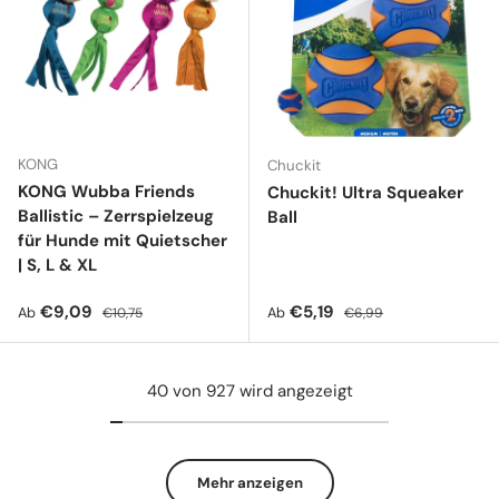
KONG
Chuckit
KONG Wubba Friends
Chuckit! Ultra Squeaker
Ballistic – Zerrspielzeug
Ball
für Hunde mit Quietscher
| S, L & XL
Verkaufspreis
Normaler Preis
Verkaufspreis
Normaler Preis
€9,09
€5,19
Ab
Ab
€10,75
€6,99
40 von 927 wird angezeigt
Mehr anzeigen