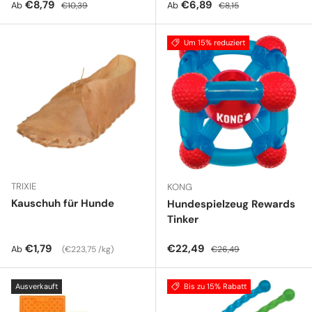
Verkaufspreis
Normaler Preis
Verkaufspreis
Normaler Preis
€8,79
€6,89
Ab
Ab
€10,39
€8,15
Um 15% reduziert
TRIXIE
KONG
Kauschuh für Hunde
Hundespielzeug Rewards
Tinker
Normaler Preis
Grundpreis
Verkaufspreis
Normaler Preis
€1,79
€22,49
Ab
€223,75 /kg
€26,49
Ausverkauft
Bis zu 15% Rabatt