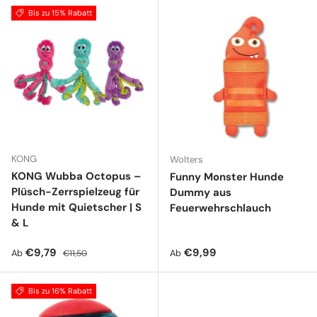
Bis zu 15% Rabatt
KONG
Wolters
KONG Wubba Octopus –
Funny Monster Hunde
Plüsch-Zerrspielzeug für
Dummy aus
Hunde mit Quietscher | S
Feuerwehrschlauch
& L
Verkaufspreis
Normaler Preis
Normaler Preis
€9,79
€9,99
Ab
Ab
€11,50
Bis zu 16% Rabatt