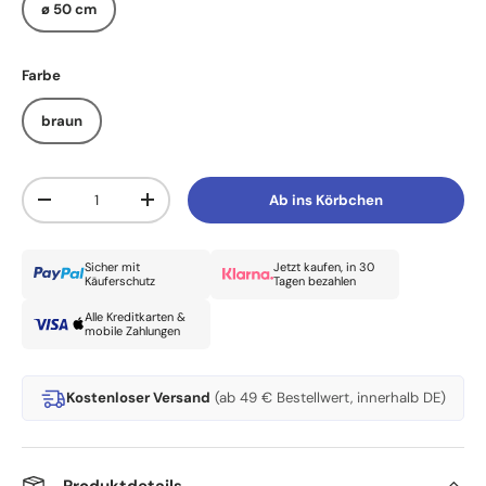
ø 50 cm
Farbe
braun
Anzahl
Ab ins Körbchen
Menge verringern
Menge erhöhen
Sicher mit
Jetzt kaufen, in 30
Käuferschutz
Tagen bezahlen
Alle Kreditkarten &
mobile Zahlungen
Kostenloser Versand
(ab 49 € Bestellwert, innerhalb DE)
Produktdetails