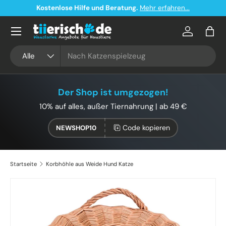
Kostenlose Hilfe und Beratung.
Mehr erfahren...
Direkt zum Inhalt
Konto
Eink
Suchen
Art
Alle
Der Shop ist umgezogen!
10% auf alles, außer Tiernahrung | ab 49 €
Code kopieren
NEWSHOP10
Startseite
Korbhöhle aus Weide Hund Katze
Zu Produktinformationen springen