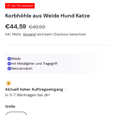
Um 11% reduziert
TRIXIE
Korbhöhle aus Weide Hund Katze
Normaler Preis
Verkaufspreis
€44,59
€49,99
inkl. MwSt.
Versand
wird beim Checkout berechnet.
Weide
mit Metallgitter und Tragegriff
Naturprodukt
Aktuell hoher Auftragseingang
in 5-7 Werktagen bei dir!
Größe