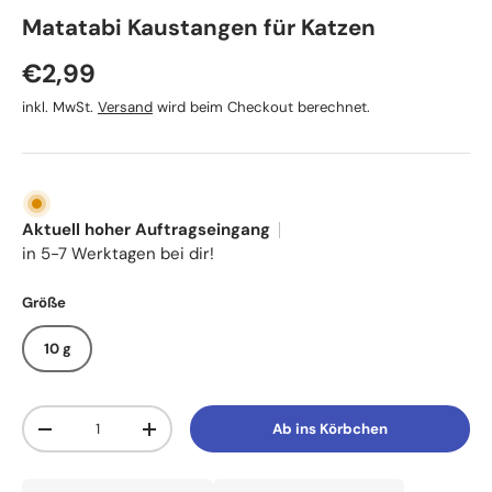
TRIXIE
Matatabi Kaustangen für Katzen
Normaler Preis
€2,99
inkl. MwSt.
Versand
wird beim Checkout berechnet.
Aktuell hoher Auftragseingang
in 5-7 Werktagen bei dir!
Größe
10 g
Anzahl
Ab ins Körbchen
Menge verringern
Menge erhöhen