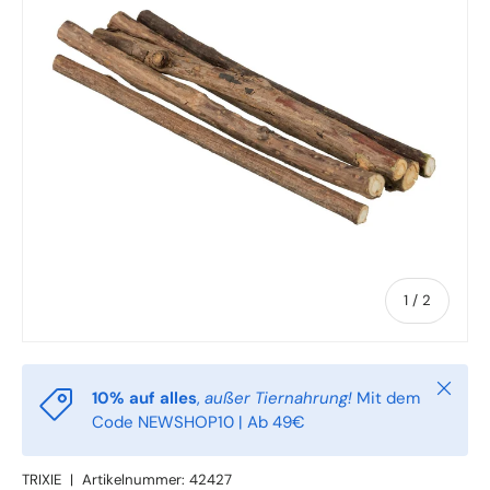
von
1
/
2
Schlie
10% auf alles
,
außer Tiernahrung!
Mit dem
Code NEWSHOP10 | Ab 49€
TRIXIE
|
Artikelnummer:
42427