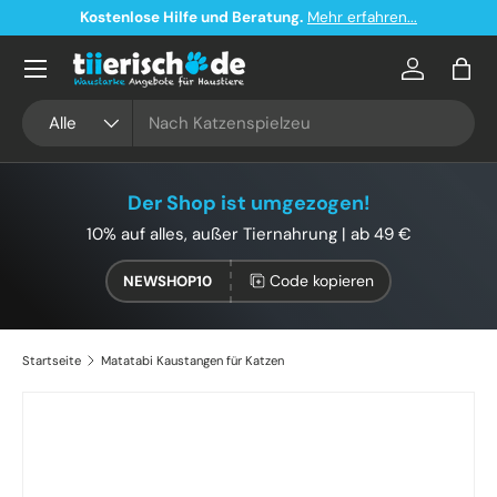
Kostenlose Hilfe und Beratung.
Mehr erfahren...
Direkt zum Inhalt
Konto
Eink
Suchen
Art
Alle
Der Shop ist umgezogen!
10% auf alles, außer Tiernahrung | ab 49 €
Code kopieren
NEWSHOP10
Startseite
Matatabi Kaustangen für Katzen
Zu Produktinformationen springen