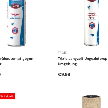
TRIXIE
prühautomat gegen
Trixie Langzeit Ungeziefersp
r
Umgebung
r Preis
Normaler Preis
9
€9,99
11% Rabatt