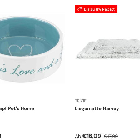
Bis zu 11% Rabatt
TRIXIE
apf Pet's Home
Liegematte Harvey
r Preis
Verkaufspreis
Normaler Preis
9
€16,09
Ab
€17,99