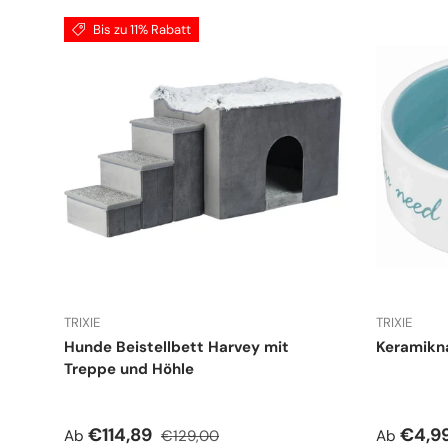
Bis zu 11% Rabatt
TRIXIE
TRIXIE
Hunde Beistellbett Harvey mit
Keramikn
Treppe und Höhle
Verkaufspreis
Normaler Preis
Normale
€114,89
€4,9
Ab
€129,00
Ab