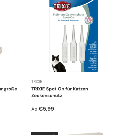
TRIXIE
r große
TRIXIE Spot On für Katzen
Zeckenschutz
Normaler Preis
€5,99
Ab