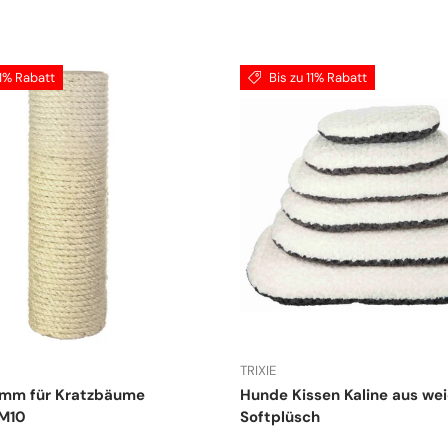
11% Rabatt
Bis zu 11% Rabatt
TRIXIE
amm für Kratzbäume
Hunde Kissen Kaline aus we
M10
Softplüsch