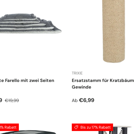
TRIXIE
e Farello mit zwei Seiten
Ersatzstamm für Kratzbäum
Gewinde
spreis
Normaler Preis
Normaler Preis
89
€6,99
€19,99
Ab
11% Rabatt
Bis zu 17% Rabatt