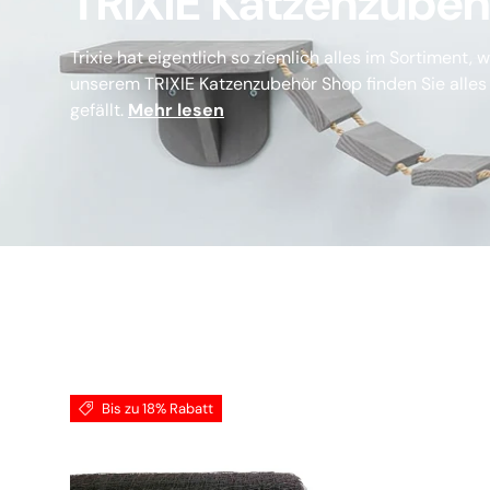
TRIXIE Katzenzubeh
Trixie hat eigentlich so ziemlich alles im Sortiment,
unserem TRIXIE Katzenzubehör Shop finden Sie alles
gefällt.
Mehr lesen
Bis zu 18% Rabatt