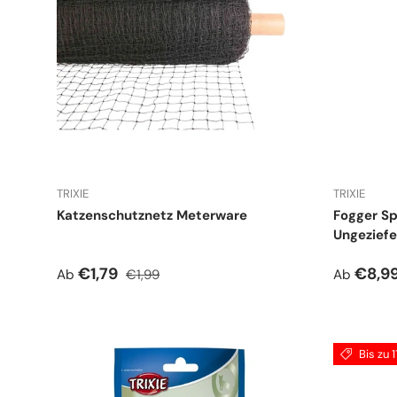
TRIXIE
TRIXIE
Katzenschutznetz Meterware
Fogger S
Ungeziefe
Verkaufspreis
Normaler Preis
Normale
€1,79
€8,9
Ab
€1,99
Ab
Bis zu 