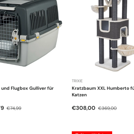
TRIXIE
 und Flugbox Gulliver für
Kratzbaum XXL Humberto fü
Katzen
spreis
Normaler Preis
Verkaufspreis
Normaler Preis
79
€308,00
€74,99
€369,00