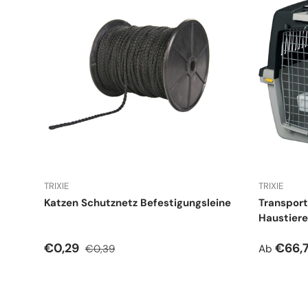
TRIXIE
TRIXIE
Katzen Schutznetz Befestigungsleine
Transport
Haustiere
Verkaufspreis
Normaler Preis
Verkauf
€0,29
€66,
€0,39
Ab