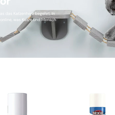
ör
 was das Katzenherz begehrt. In
 online, was Katze und Mensch