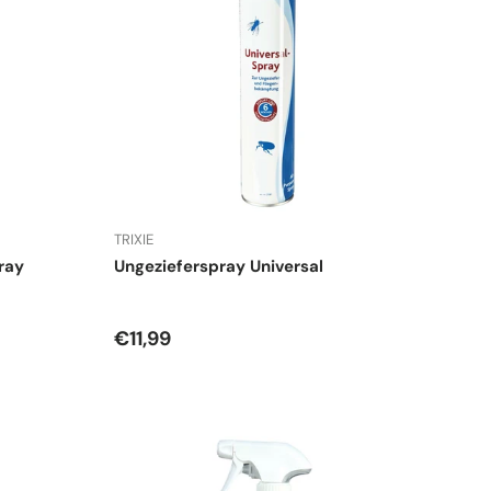
TRIXIE
ray
Ungezieferspray Universal
Normaler Preis
€11,99