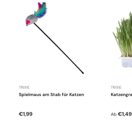
TRIXIE
TRIXIE
Spielmaus am Stab für Katzen
Katzengr
Normaler Preis
Normale
€1,99
€1,49
Ab