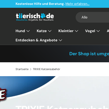
Kostenlose Hilfe und Beratung.
Mehr erfahren...
Direkt zum Inhalt
Suchen
Art
Alle
Hund
Katze
Kleintier
Vogel
A
Entdecken & Angebote
Der Shop ist umg
Startseite
TRIXIE Katzenzubehör