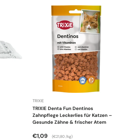
TRIXIE
TRIXIE Denta Fun Dentinos
Zahnpflege Leckerlies für Katzen –
Gesunde Zähne & frischer Atem
Normaler Preis
Grundpreis
€1,09
€21,80 /kg