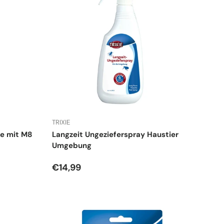
TRIXIE
e mit M8
Langzeit Ungezieferspray Haustier
Umgebung
Normaler Preis
€14,99