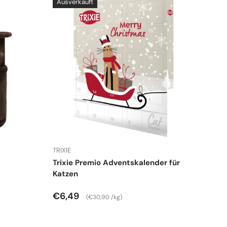
Ausverkauft
TRIXIE
l
Trixie Premio Adventskalender für
Katzen
Normaler Preis
Grundpreis
€6,49
€30,90 /kg