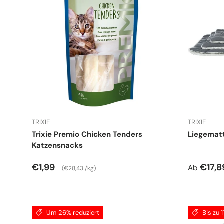
TRIXIE
TRIXIE
Trixie Premio Chicken Tenders
Liegematt
Katzensnacks
Normaler Preis
Grundpreis
Verkauf
€1,99
€17,
Ab
€28,43 /kg
Um 26% reduziert
Bis zu 