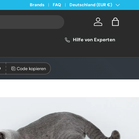
Land/Region
Kostenloser Versand ab 49€ in Deutschland
Brands
FAQ
Deutschland (EUR €)
Konto
Einkaufsta
Hilfe von Experten
Code kopieren
0