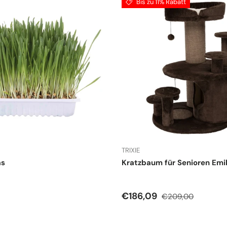
Bis zu 11% Rabatt
TRIXIE
as
Kratzbaum für Senioren Emi
r Preis
Verkaufspreis
Normaler Preis
€186,09
€209,00