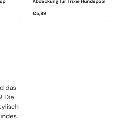
kop
Abdeckung für Trixie Hundepool
€5,99
d das
! Die
tylisch
Hundes.