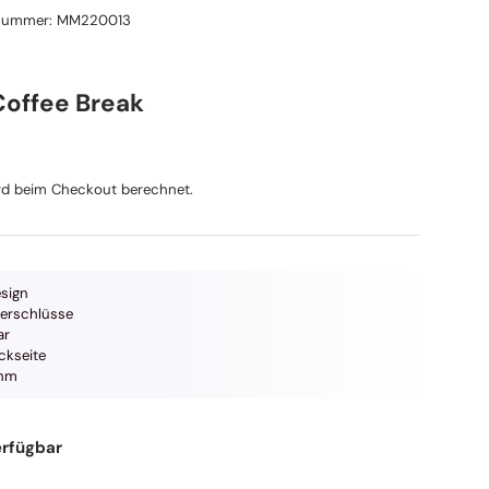
lnummer:
MM220013
Coffee Break
reis
d beim Checkout berechnet.
esign
verschlüsse
ar
ckseite
ehm
erfügbar