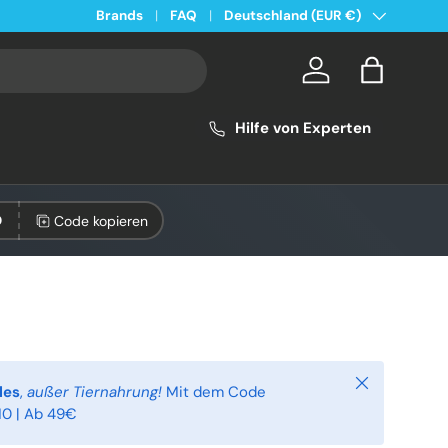
Land/Region
Kostenloser Versand ab 49€ in Deutschland
Brands
FAQ
Deutschland (EUR €)
Konto
Einkaufsta
Hilfe von Experten
Code kopieren
0
Schließen
les
,
außer Tiernahrung!
Mit dem Code
0 | Ab 49€