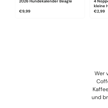
2026 Hundekalender Beagle
4 Noppe
kleine
€9,99
€2,99
Wer v
Coff
Kaffee
und br