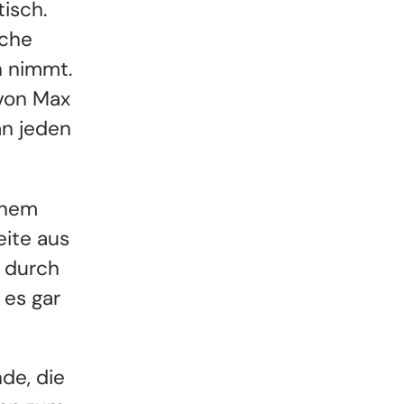
isch.
ache
n nimmt.
 von Max
an jeden
inem
eite aus
 durch
 es gar
de, die