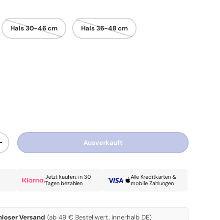
Hals 30-46 cm
Hals 36-48 cm
Ausverkauft
Menge erhöhen
Jetzt kaufen, in 30
Alle Kreditkarten &
Tagen bezahlen
mobile Zahlungen
nloser Versand
(ab 49 € Bestellwert, innerhalb DE)