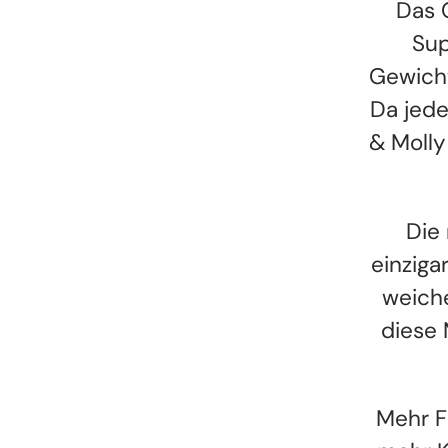
Das 
Sup
Gewicht
Da jede
& Molly
Die
einziga
weich
diese 
Mehr F