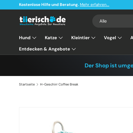
Kostenlose Hilfe und Beratung.
Mehr erfahren...
Direkt zum Inhalt
Suchen
Art
Alle
Hund
Katze
Kleintier
Vogel
A
Entdecken & Angebote
Der Shop ist umg
Startseite
H-Geschirr Coffee Break
Zu Produktinformationen springen