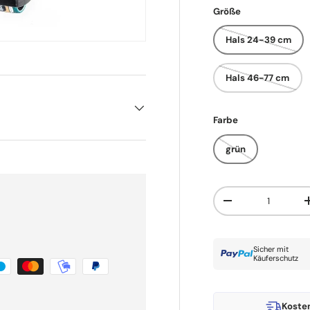
Größe
Hals 24-39 cm
Hals 46-77 cm
Farbe
grün
Anzahl
Menge verringern
Sicher mit
Käuferschutz
Koste