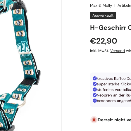
Max & Molly
|
Artike
Ausverkauft
Max & Molly
H-Geschirr 
Normaler P
€22,90
inkl. MwSt.
Versand
wir
kreatives Kaffee D
super starke Klick
stufenlos verstellb
Neopren an der Rü
besonders angen
Derzeit nicht v