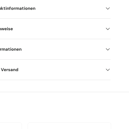
uktinformationen
nweise
ormationen
d Versand