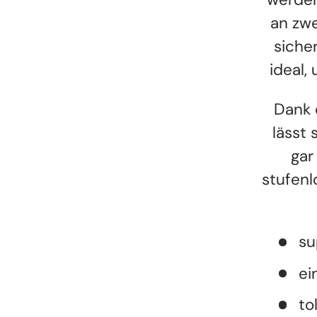
an zwe
siche
ideal,
Dank 
lässt 
gar
stufenl
su
ei
to