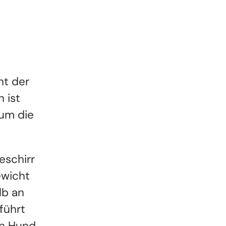
ht der
 ist
 um die
eschirr
ewicht
lb an
führt
en Hund