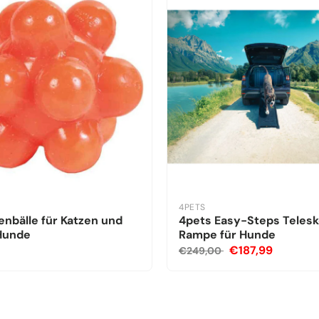
4PETS
nbälle für Katzen und
4pets Easy-Steps Teles
 Hunde
Rampe für Hunde
€187,99
€249,00