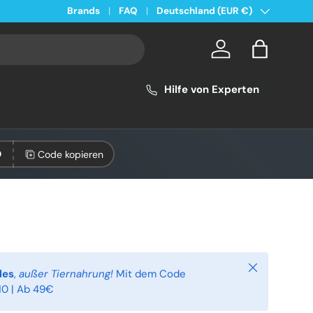
Land/Region
Kostenloser Versand ab 49€ in Deutschland
Brands
FAQ
Deutschland (EUR €)
Konto
Einkaufsta
Hilfe von Experten
Code kopieren
0
Schließen
les
,
außer Tiernahrung!
Mit dem Code
0 | Ab 49€