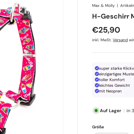
Max & Molly
|
Artike
Max & Molly
H-Geschirr 
Normaler P
€25,90
inkl. MwSt.
Versand
wir
super starke Klick
einzigartiges Muste
toller Komfort
leichtes Gewicht
mit Neopren
Auf Lager
in 
Größe