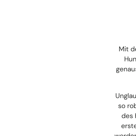
Mit d
Hun
genaus
Unglau
so ro
des 
erst
werden