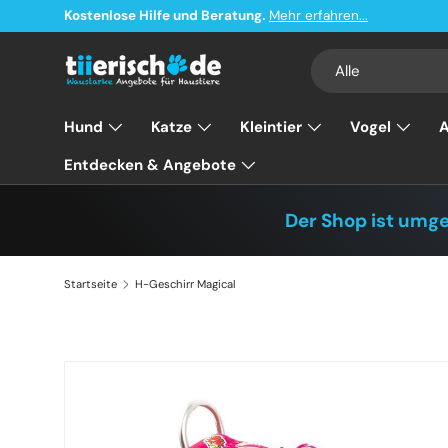
Kostenlose Hilfe und Beratung.
Mehr erfahren...
Direkt zum Inhalt
Suchen
Art
Alle
Hund
Katze
Kleintier
Vogel
A
Entdecken & Angebote
Der Shop ist umg
Startseite
H-Geschirr Magical
Zu Produktinformationen springen