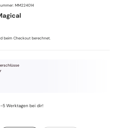
lnummer:
MM224014
Magical
reis
d beim Checkout berechnet.
verschlüsse
r
3-5 Werktagen bei dir!