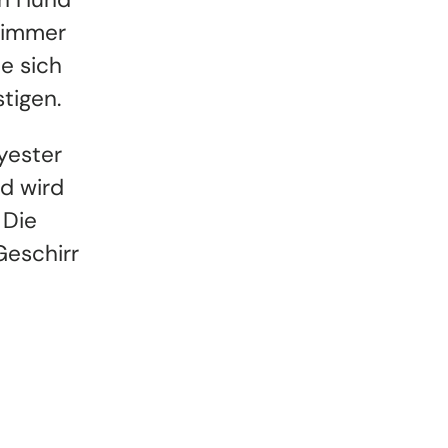
n immer
e sich
stigen.
yester
nd wird
 Die
Geschirr