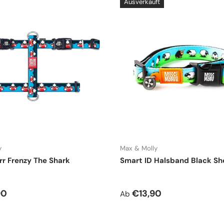
Ausverkauft
y
Max & Molly
r Frenzy The Shark
Smart ID Halsband Black S
r Preis
Normaler Preis
90
€13,90
Ab