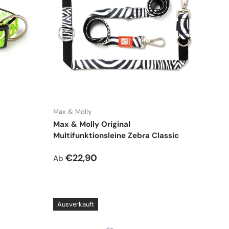
Max & Molly
Max & Molly Original
Multifunktionsleine Zebra Classic
Normaler Preis
€22,90
Ab
Ausverkauft