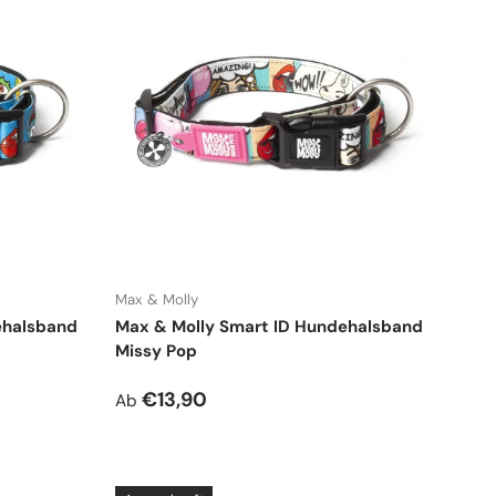
Max & Molly
ehalsband
Max & Molly Smart ID Hundehalsband
Missy Pop
Normaler Preis
€13,90
Ab