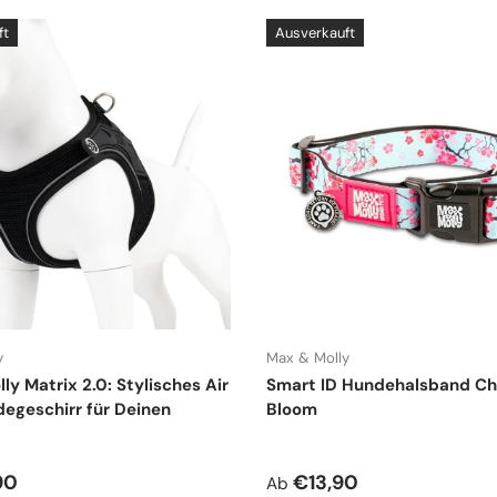
ft
Ausverkauft
y
Max & Molly
ly Matrix 2.0: Stylisches Air
Smart ID Hundehalsband Ch
egeschirr für Deinen
Bloom
r Preis
Normaler Preis
90
€13,90
Ab