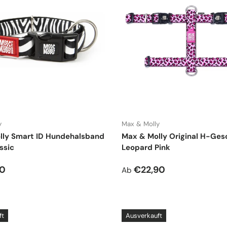
y
Max & Molly
lly Smart ID Hundehalsband
Max & Molly Original H-Gesc
ssic
Leopard Pink
r Preis
Normaler Preis
90
€22,90
Ab
ft
Ausverkauft