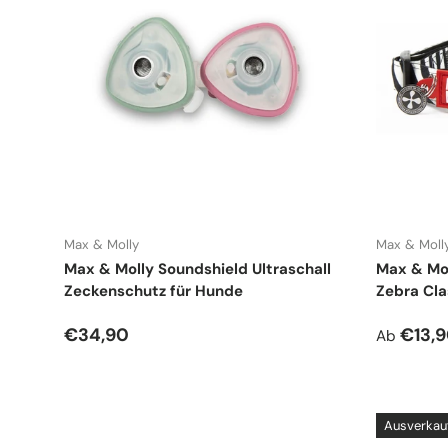
Max & Molly
Max & Moll
Max & Molly Soundshield Ultraschall
Max & Mo
Zeckenschutz für Hunde
Zebra Cla
Normaler Preis
Normale
€34,90
€13,
Ab
Ausverkau