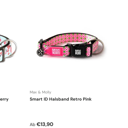
Max & Molly
erry
Smart ID Halsband Retro Pink
Normaler Preis
€13,90
Ab