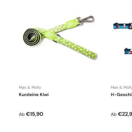
Max & Molly
Max & Moll
Kurzleine Kiwi
H-Geschir
Normaler Preis
Normale
€15,90
€22,
Ab
Ab