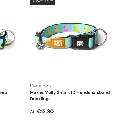
Ausverkauft
Max & Molly
heep
Max & Molly Smart ID Hundehalsband
Ducklings
Normaler Preis
€13,90
Ab