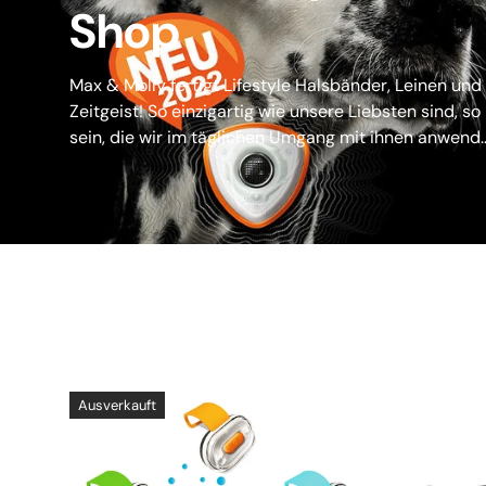
Shop
Max & Molly fertigt Lifestyle Halsbänder, Leinen un
Zeitgeist! So einzigartig wie unsere Liebsten sind, s
sein, die wir im täglichen Umgang mit ihnen anwend.
Ausverkauft