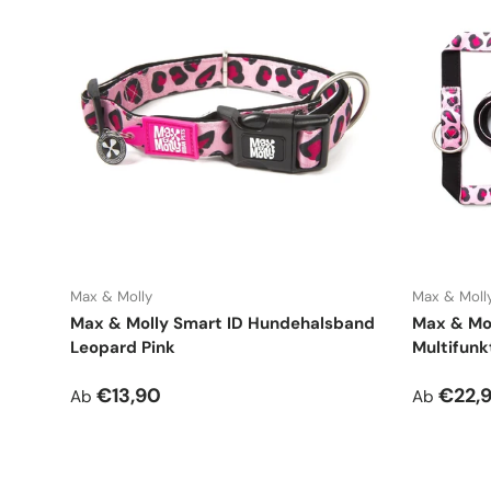
Max & Molly
Max & Moll
Max & Molly Smart ID Hundehalsband
Max & Mol
Leopard Pink
Multifunk
Normaler Preis
Normale
€13,90
€22,
Ab
Ab