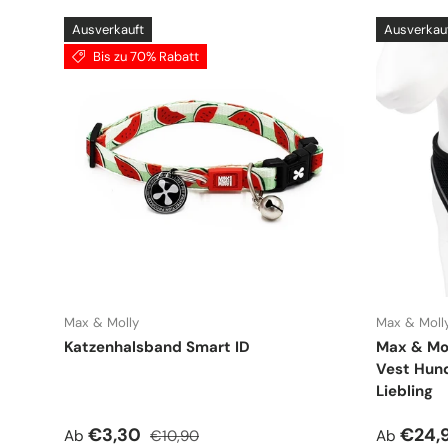
Ausverkauft
Ausverkau
Bis zu 70% Rabatt
Max & Molly
Max & Moll
Katzenhalsband Smart ID
Max & Mol
Vest Hund
Liebling
Verkaufspreis
Normaler Preis
Normale
€3,30
€24,
Ab
€10,90
Ab