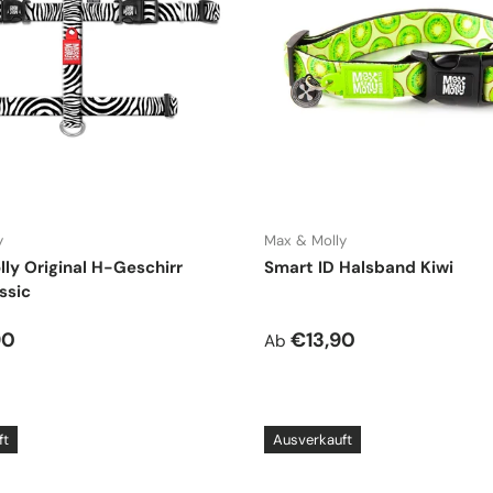
y
Max & Molly
ly Original H-Geschirr
Smart ID Halsband Kiwi
ssic
r Preis
Normaler Preis
90
€13,90
Ab
ft
Ausverkauft