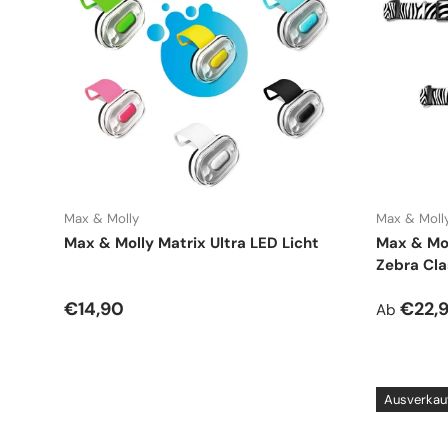
Max & Molly
Max & Moll
Max & Molly Matrix Ultra LED Licht
Max & Mol
Zebra Cla
Normaler Preis
Normale
€14,90
€22,
Ab
Ausverkau