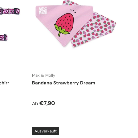
Max & Molly
hirr
Bandana Strawberry Dream
Normaler Preis
€7,90
Ab
Ausverkauft