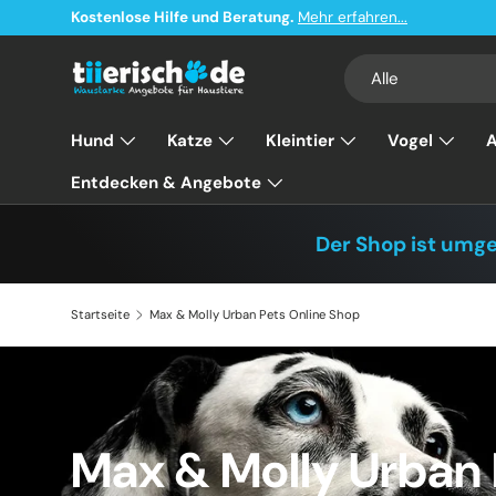
Kostenlose Hilfe und Beratung.
Mehr erfahren...
Direkt zum Inhalt
Suchen
Art
Alle
Hund
Katze
Kleintier
Vogel
A
Entdecken & Angebote
Der Shop ist umg
Startseite
Max & Molly Urban Pets Online Shop
Max & Molly Urban 