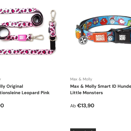
y
Max & Molly
ly Original
Max & Molly Smart ID Hund
tionsleine Leopard Pink
Little Monsters
r Preis
Normaler Preis
90
€13,90
Ab