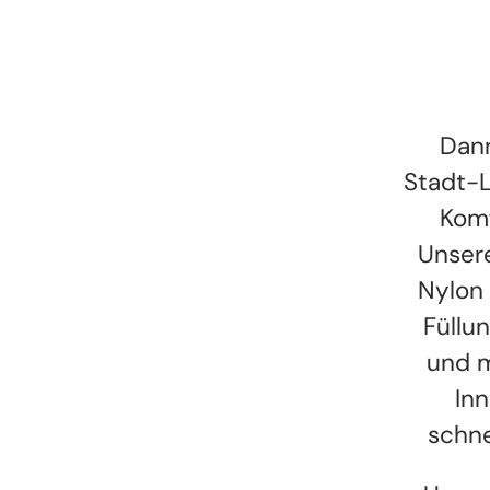
Dann
Stadt-L
Komf
Unsere
Nylon 
Füllu
und m
Inn
schne