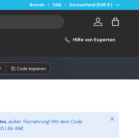
Land/Region
Kostenloser Versand ab 49€ in Deutschland
Brands
FAQ
Deutschland (EUR €)
Konto
Einkaufsta
Hilfe von Experten
Code kopieren
0
Schließen
les
,
außer Tiernahrung!
Mit dem Code
0 | Ab 49€