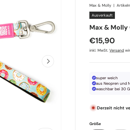
Max & Molly
|
Artike
Ausverkauft
Max & Molly 
Normaler P
€15,90
inkl. MwSt.
Versand
wir
Nächste
super weich
aus Neopren und 
waschbar bei 30 G
Derzeit nicht v
Größe