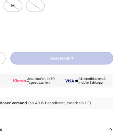
M
L
Ausverkauft
Menge erhöhen
Jetzt kaufen, in 30
Alle Kreditkarten &
Tagen bezahlen
mobile Zahlungen
nloser Versand
(ab 49 € Bestellwert, innerhalb DE)
ls