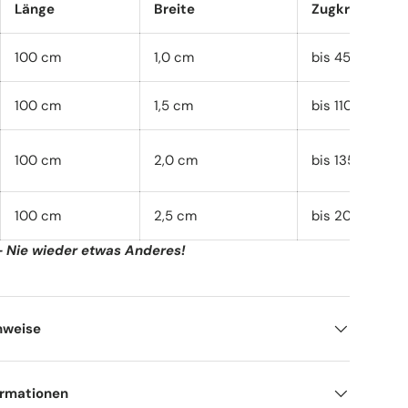
Länge
Breite
Zugkraft (in K
100 cm
1,0 cm
bis 45 kg
100 cm
1,5 cm
bis 110 kg
100 cm
2,0 cm
bis 135 kg
100 cm
2,5 cm
bis 200 kg
- Nie wieder etwas Anderes!
nweise
ormationen