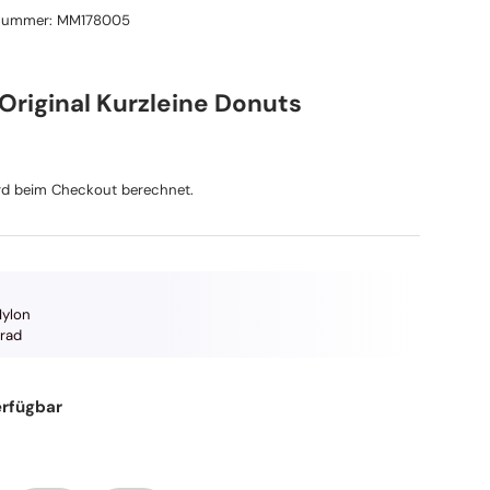
lnummer:
MM178005
Original Kurzleine Donuts
reis
d beim Checkout berechnet.
Nylon
rad
erfügbar