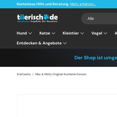
Kostenlose Hilfe und Beratung.
Mehr erfahren...
Direkt zum Inhalt
Suchen
Art
Alle
Hund
Katze
Kleintier
Vogel
A
Entdecken & Angebote
Der Shop ist umg
Startseite
Max & Molly Original Kurzleine Donuts
Zu Produktinformationen springen