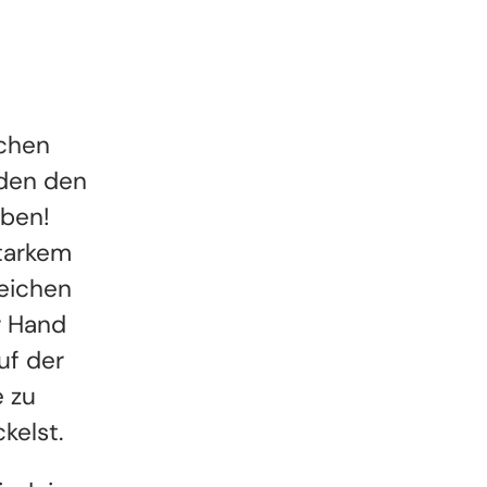
ichen
rden den
eben!
starkem
weichen
r Hand
uf der
e zu
kelst.