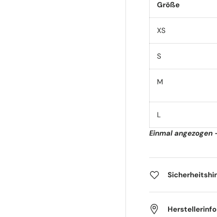
Größe
XS
S
M
L
Einmal angezogen 
Sicherheitshi
Herstellerinf