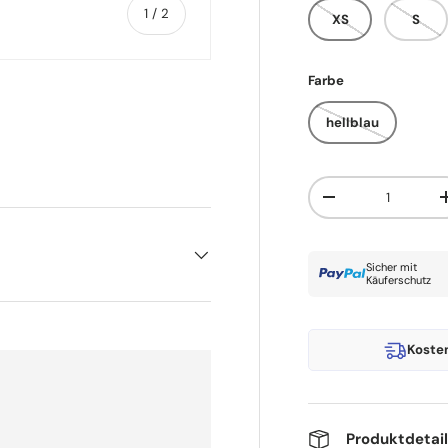
von
1
/
2
XS
S
Farbe
hellblau
Anzahl
Menge verringern
Sicher mit
Käuferschutz
Koste
Produktdetai