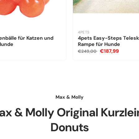
4PETS
nbälle für Katzen und
4pets Easy-Steps Teles
 Hunde
Rampe für Hunde
€187,99
€249,00
Max & Molly
x & Molly Original Kurzle
Donuts